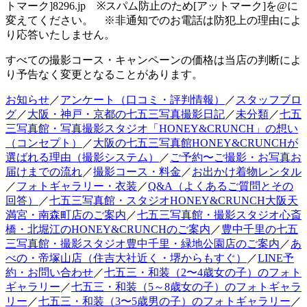
トマーク]8296.jp ※スパム防止のため[アットマーク]を@に
変えてください。 ※非通知でのお電話は防犯上の理由によ
り応答いたしません。
すべての撮影コース・キャンペーンの価格は当店の判断によ
り予告なく変更となることがあります。
お知らせ
／
アンケート（口コミ・評判情報）
／
スタッフブロ
グ
／
大阪・神戸・京都の七五三写真撮影日記
／
未分類
／
七五
三写真館・写真撮影スタジオ「HONEY&CRUNCH」の想い
（コンセプト）
／
大阪の七五三写真館HONEY&CRUNCHが
選ばれる理由（撮影システム）
／
ご予約〜ご撮影・お写真お
届けまでの流れ
／
撮影コース・料金
／
お出かけ着物レンタル
／
フォトギャラリー・衣装
／
Q&A（よくあるご質問とその
回答）
／
七五三写真館・スタジオHONEY&CRUNCH大阪天
満宮・南森町店のご案内
／
七五三写真館・撮影スタジオ心斎
橋・北堀江のHONEY&CRUNCHのご案内
／
豊中千里の七五
三写真館・撮影スタジオ豊中千里・緑地公園店のご案内
／
あ
べの・帝塚山店（住吉大社近く・堺からもすぐ）
／
LINE予
約・お問い合わせ
／
七五三・和装（2〜4歳女の子）のフォト
ギャラリー
／
七五三・和装（5～8歳女の子）のフォトギャラ
リー
／
七五三・和装（3〜5歳男の子）のフォトギャラリー
／