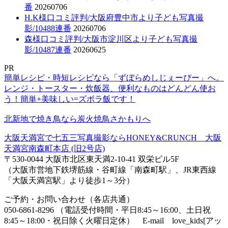
番
20260706
H.K様口コミ評判/大阪府豊中市より子ども写真撮
影/10488連番
20260706
森様口コミ評判/大阪市淀川区より子ども写真撮
影/10487連番
20260625
PR
簡単レシピ・時短レシピなら「ずぼらめしじぇーぴー」へ。
レンジ・トースター・炊飯器、便利なものはどんどん使お
う！簡単+美味しい=ズボラ飯です！
北新地で焼き鳥なら炭火焼鳥さかもりへ
大阪天満宮で七五三写真撮影ならHONEY&CRUNCH 大阪
天満宮南森町本店 (旧2号店)
〒530-0044 大阪市北区東天満2-10-41 双栄ビル5F
（大阪市営地下鉄堺筋線・谷町線「南森町駅」、JR東西線
「大阪天満宮駅」より徒歩1～3分）
ご予約・お問い合わせ（各店共通）
050-6861-8296 （電話受付時間・平日8:45～16:00、土日祝
8:45～18:00・祝日除く火曜日定休） E-mail love_kids[アッ