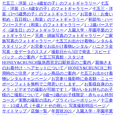
七五三・洋装（2～4歳女の子）のフォトギャラリー
／
七五
三・洋装（5～8歳女の子）のフォトギャラリー
／
七五三・洋
装（3〜5歳男の子）のフォトギャラリー
／
お宮参り・お食い
初め・百日祝い（和装）のフォトギャラリー
／
初節句・ハー
フバースデイ（和装）のフォトギャラリー
／
1・2歳バースデ
イ（誕生日）のフォトギャラリー
／
入園入学・卒園卒業のフ
ォトギャラリー
／
兄弟・姉妹写真のフォトギャラリー
／
ご家
族写真のフォトギャラリー
／
七五三お出かけ着物レンタル＆
スタイリング
／
お宮参りお出かけ着物レンタル
／
ハニクラ全
写真・全データのススメ
／
撮影日から5日で発送「スピード
パック」のご案内
／
七五三写真館・スタジオ
HONEY&CRUNCH阪急西宮北口駅前店のご案内
／
親御さま
のお着付け・ヘアセットについて
／
HONEY&CRUNCHご利
用時のご注意
／
オプション商品のご案内
／
七五三お出かけ着
物レンタルキャンペーン
／
お宮参り撮影時に命名額・ニュー
ボーンフォトを無料でご用意いたします。
／
お客様自身のカ
メラ・ビデオでの撮影が可能です！
／
障がいをお持ちのお子
様のご撮影について
／
0歳〜2歳のお子様限定・赤ちゃん特別
コース
／
実際の撮影の流れ
／
プライバシーポリシー
／
十三参
り・1/2成人式（十歳ととせの祝い）写真撮影特設ページ
／
サイトマップ
／
店舗一覧
／
年賀状2021
／
入園入学・卒園卒業