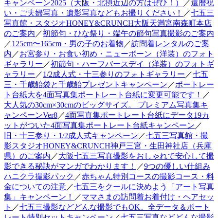
キャンペーン2025（大阪・北摂近辺の方はぜひ！）
／
還暦祝
い・ご夫婦写真・遺影写真などもお撮りください！
／
七五三
写真館・スタジオHONEY&CRUNCH大阪天満宮南森町本店
のご案内
／
初節句・ひな祭り・端午の節句写真撮影のご案内
／
125cm〜165cm・男の子のお着物
／
訪問着レンタルのご案
内
／
お宮参り・お食い初め・ニューボーン（洋装）のフォト
ギャラリー
／
初節句・ハーフバースデイ（洋装）のフォトギ
ャラリー
／
1/2成人式・十三参りのフォトギャラリー
／
七五
三・千歳飴袋と千歳飴プレゼントキャンペーン
／
ポートレー
ト台紙大を4面写真集ポートレート台紙に変更可能です！
／
大人気の30cm×30cmのビッグサイズ。 プレミアム写真集キ
ャンペーンVer8
／
4面写真集ポートレート台紙にデータ19カ
ットがついた4面写真集ポートレート台紙キャンペーン
／
旧・十三参り・1/2成人式キャンペーン
／
七五三写真館・撮
影スタジオHONEY&CRUNCH神戸三宮・生田神社店（兵庫
県）のご案内
／
大阪七五三写真撮影をおしゃれで安心して撮
影できる秘訣がマンガでわかります！
／
9つの優しい仕組み
ハニクラ撮影パック
／
赤ちゃん特別コースの撮影コース・料
金についての注意
／
七五三をクールに決めよう「アート写真
集」キャンペーン！
／
ママさまの訪問着お着付け・ヘアセッ
ト
／
七五三撮影などどんな撮影でもOK。全データ＆ポート
レート特別セットキャンペーン
／
七五三写真などどんな撮影