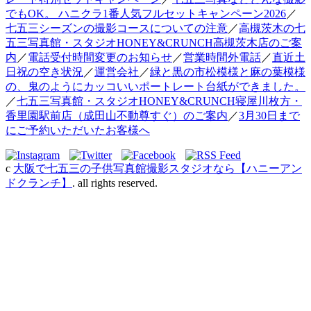
でもOK。 ハニクラ1番人気フルセットキャンペーン2026
／
七五三シーズンの撮影コースについての注意
／
高槻茨木の七
五三写真館・スタジオHONEY&CRUNCH高槻茨木店のご案
内
／
電話受付時間変更のお知らせ
／
営業時間外電話
／
直近土
日祝の空き状況
／
運営会社
／
緑と黒の市松模様と麻の葉模様
の、鬼のようにカッコいいポートレート台紙ができました。
／
七五三写真館・スタジオHONEY&CRUNCH寝屋川枚方・
香里園駅前店（成田山不動尊すぐ）のご案内
／
3月30日まで
にご予約いただいたお客様へ
c
大阪で七五三の子供写真館撮影スタジオなら【ハニーアン
ドクランチ】
. all rights reserved.