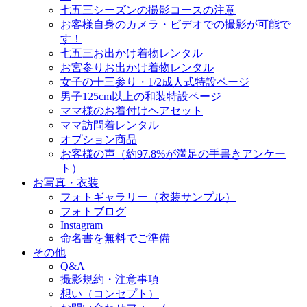
七五三シーズンの撮影コースの注意
お客様自身のカメラ・ビデオでの撮影が可能で
す！
七五三お出かけ着物レンタル
お宮参りお出かけ着物レンタル
女子の十三参り・1/2成人式特設ページ
男子125cm以上の和装特設ページ
ママ様のお着付けヘアセット
ママ訪問着レンタル
オプション商品
お客様の声（約97.8%が満足の手書きアンケー
ト）
お写真・衣装
フォトギャラリー（衣装サンプル）
フォトブログ
Instagram
命名書を無料でご準備
その他
Q&A
撮影規約・注意事項
想い（コンセプト）