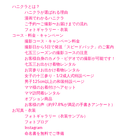
ハニクラとは？
ハニクラが選ばれる理由
漫画でわかるハニクラ
ご予約〜ご撮影〜お届けまでの流れ
フォトギャラリー・衣装
コース・料金・キャンペーン
撮影コース・キャンペーン料金
撮影日から5日で発送「スピードパック」のご案内
七五三シーズンの撮影コースの注意
お客様自身のカメラ・ビデオでの撮影が可能です！
七五三お出かけ着物レンタル
お宮参りお出かけ着物レンタル
女子の十三参り・1/2成人式特設ページ
男子125cm以上の和装特設ページ
ママ様のお着付けヘアセット
ママ訪問着レンタル
オプション商品
お客様の声（約97.8%が満足の手書きアンケート）
お写真・衣装
フォトギャラリー（衣装サンプル）
フォトブログ
Instagram
命名書を無料でご準備