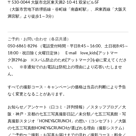
〒530-0044 大阪市北区東天満2-10-41 双栄ビル5F
（大阪市営地下鉄堺筋線・谷町線「南森町駅」、JR東西線「大阪天
満宮駅」より徒歩1～3分）
ご予約・お問い合わせ（各店共通）
050-6861-8296 （電話受付時間・平日8:45～16:00、土日祝8:45～
18:00・祝日除く火曜日定休） E-mail love_kids[アットマー
ク]8296.jp ※スパム防止のため[アットマーク]を@に変えてくださ
い。 ※非通知でのお電話は防犯上の理由により応答いたしませ
ん。
すべての撮影コース・キャンペーンの価格は当店の判断により予告
なく変更となることがあります。
お知らせ
／
アンケート（口コミ・評判情報）
／
スタッフブログ
／
大
阪・神戸・京都の七五三写真撮影日記
／
未分類
／
七五三写真館・写
真撮影スタジオ「HONEY&CRUNCH」の想い（コンセプト）
／
大阪
の七五三写真館HONEY&CRUNCHが選ばれる理由（撮影システム）
／
ご予約〜ご撮影・お写真お届けまでの流れ
／
撮影コース・料金
／