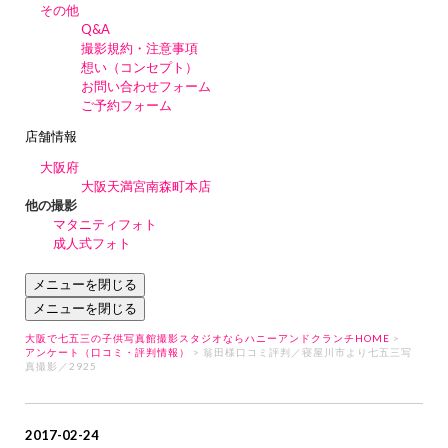
その他
Q&A
撮影規約・注意事項
想い（コンセプト）
お問い合わせフォーム
ご予約フォーム
店舗情報
大阪府
大阪天満宮南森町本店
他の撮影
マタニティフォト
成人式フォト
メニューを閉じる
メニューを閉じる
大阪で七五三の子供写真館撮影スタジオならハニーアンドクランチHOME
>
アンケート（口コミ・評判情報）
> 翁田様口コミ評判／寝屋川市より七五三写
真撮影／2925
2017-02-24