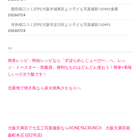
懸田様口コミ評判/大阪市城東区より子ども写真撮影/10492連番
20260724
河井様口コミ評判/大阪市淀川区より子ども写真撮影/10491
20260724
PR
簡単レシピ・時短レシピなら「ずぼらめしじぇーぴー」へ。レン
ジ・トースター・炊飯器、便利なものはどんどん使おう！簡単+美味
しい=ズボラ飯です！
北新地で焼き鳥なら炭火焼鳥さかもりへ
大阪天満宮で七五三写真撮影ならHONEY&CRUNCH 大阪天満宮南
森町本店 (旧2号店)