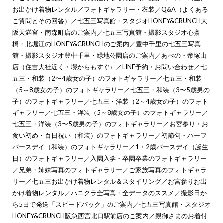
お出かけ着物レンタル
／
フォトギャラリー・衣装
／
Q&A（よくある
ご質問とその回答）
／
七五三写真館・スタジオHONEY&CRUNCH大
阪天満宮・南森町店のご案内
／
七五三写真館・撮影スタジオ心斎
橋・北堀江のHONEY&CRUNCHのご案内
／
豊中千里の七五三写真
館・撮影スタジオ豊中千里・緑地公園店のご案内
／
あべの・帝塚山
店（住吉大社近く・堺からもすぐ）
／
LINE予約・お問い合わせ
／
七
五三・和装（2〜4歳女の子）のフォトギャラリー
／
七五三・和装
（5～8歳女の子）のフォトギャラリー
／
七五三・和装（3〜5歳男の
子）のフォトギャラリー
／
七五三・洋装（2～4歳女の子）のフォト
ギャラリー
／
七五三・洋装（5～8歳女の子）のフォトギャラリー
／
七五三・洋装（3〜5歳男の子）のフォトギャラリー
／
お宮参り・お
食い初め・百日祝い（和装）のフォトギャラリー
／
初節句・ハーフ
バースデイ（和装）のフォトギャラリー
／
1・2歳バースデイ（誕生
日）のフォトギャラリー
／
入園入学・卒園卒業のフォトギャラリー
／
兄弟・姉妹写真のフォトギャラリー
／
ご家族写真のフォトギャラ
リー
／
七五三お出かけ着物レンタル＆スタイリング
／
お宮参りお出
かけ着物レンタル
／
ハニクラ全写真・全データのススメ
／
撮影日か
ら5日で発送「スピードパック」のご案内
／
七五三写真館・スタジオ
HONEY&CRUNCH阪急西宮北口駅前店のご案内
／
親御さまのお着付