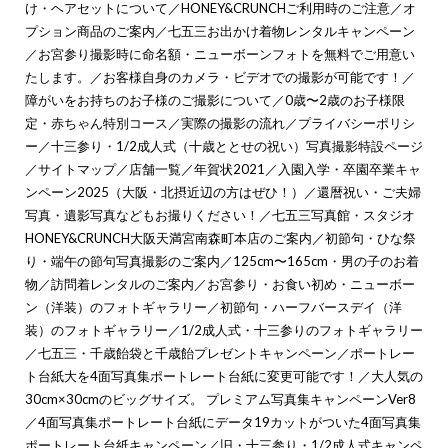
け・ヘアセットについて
／
HONEY&CRUNCHご利用時のご注意
／
オ
プション商品のご案内
／
七五三お出かけ着物レンタルキャンペーン
／
お宮参り撮影時に命名額・ニューボーンフォトを無料でご用意い
たします。
／
お客様自身のカメラ・ビデオでの撮影が可能です！
／
障がいをお持ちのお子様のご撮影について
／
0歳〜2歳のお子様限
定・赤ちゃん特別コース
／
実際の撮影の流れ
／
プライバシーポリシ
ー
／
十三参り・1/2成人式（十歳ととせの祝い）写真撮影特設ページ
／
サイトマップ
／
店舗一覧
／
年賀状2021
／
入園入学・卒園卒業キャ
ンペーン2025（大阪・北摂近辺の方はぜひ！）
／
還暦祝い・ご夫婦
写真・遺影写真などもお撮りください！
／
七五三写真館・スタジオ
HONEY&CRUNCH大阪天満宮南森町本店のご案内
／
初節句・ひな祭
り・端午の節句写真撮影のご案内
／
125cm〜165cm・男の子のお着
物
／
訪問着レンタルのご案内
／
お宮参り・お食い初め・ニューボー
ン（洋装）のフォトギャラリー
／
初節句・ハーフバースデイ（洋
装）のフォトギャラリー
／
1/2成人式・十三参りのフォトギャラリー
／
七五三・千歳飴袋と千歳飴プレゼントキャンペーン
／
ポートレー
ト台紙大を4面写真集ポートレート台紙に変更可能です！
／
大人気の
30cm×30cmのビッグサイズ。 プレミアム写真集キャンペーンVer8
／
4面写真集ポートレート台紙にデータ19カットがついた4面写真集
ポートレート台紙キャンペーン
／
旧・十三参り・1/2成人式キャンペ