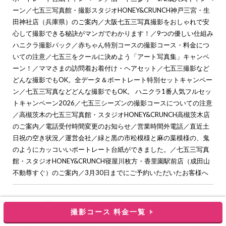
ーン
／
七五三写真館・撮影スタジオHONEY&CRUNCH神戸三宮・生
田神社店（兵庫県）のご案内
／
大阪七五三写真撮影をおしゃれで安
心して撮影できる秘訣がマンガでわかります！
／
9つの優しい仕組み
ハニクラ撮影パック
／
赤ちゃん特別コースの撮影コース・料金につ
いての注意
／
七五三をクールに決めよう「アート写真集」キャンペ
ーン！
／
ママさまの訪問着お着付け・ヘアセット
／
七五三撮影など
どんな撮影でもOK。全データ＆ポートレート特別セットキャンペー
ン
／
七五三写真などどんな撮影でもOK。 ハニクラ1番人気フルセッ
トキャンペーン2026
／
七五三シーズンの撮影コースについての注意
／
高槻茨木の七五三写真館・スタジオHONEY&CRUNCH高槻茨木店
のご案内
／
電話受付時間変更のお知らせ
／
営業時間外電話
／
直近土
日祝の空き状況
／
運営会社
／
緑と黒の市松模様と麻の葉模様の、鬼
のようにカッコいいポートレート台紙ができました。
／
七五三写真
館・スタジオHONEY&CRUNCH寝屋川枚方・香里園駅前店（成田山
不動尊すぐ）のご案内
／
3月30日までにご予約いただいたお客様へ
撮影コース 料金一覧
c
大阪で七五三の子供写真館撮影スタジオなら【ハニーアンドクランチ】
. all rights