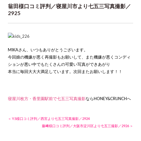
翁田様口コミ評判／寝屋川市より七五三写真撮影／
2925
MIKAさん、いつもありがとうございます。
今回娘の機嫌が悪く再撮影もお願いして、また機嫌が悪くコンディ
ションが悪い中でもたくさんの可愛い写真ができあがり
本当に毎回大大大満足しています。次回またお願いします！！
寝屋川枚方・香里園駅前で七五三写真撮影
ならHONEY&CRUNCHへ
＜ Y.S様口コミ評判／西宮より七五三写真撮影／2924
藤﨑様口コミ評判／大阪市淀川区より七五三撮影／2926 ＞