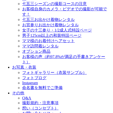
七五三シーズンの撮影コースの注意
お客様自身のカメラ・ビデオでの撮影が可能で
す！
七五三お出かけ着物レンタル
お宮参りお出かけ着物レンタル
女子の十三参り・1/2成人式特設ページ
男子125cm以上の和装特設ページ
ママ様のお着付けヘアセット
ママ訪問着レンタル
オプション商品
お客様の声（約97.8%が満足の手書きアンケー
ト）
お写真・衣装
フォトギャラリー（衣装サンプル）
フォトブログ
Instagram
命名書を無料でご準備
その他
Q&A
撮影規約・注意事項
想い（コンセプト）