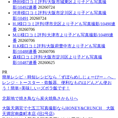
懸田様口コミ評判/大阪市城東区より子ども写真撮
影/10492連番
20260724
河井様口コミ評判/大阪市淀川区より子ども写真撮
影/10491
20260724
H.J様口コミ評判/堺市北区より子ども写真撮影/10490連
番
20260706
M.U様口コミ評判/大津市より子ども写真撮影/10489連
番
20260706
H.K様口コミ評判/大阪府豊中市より子ども写真撮
影/10488連番
20260706
森様口コミ評判/大阪市淀川区より子ども写真撮
影/10487連番
20260625
PR
簡単レシピ・時短レシピなら「ずぼらめしじぇーぴー」へ。
レンジ・トースター・炊飯器、便利なものはどんどん使お
う！簡単+美味しい=ズボラ飯です！
北新地で焼き鳥なら炭火焼鳥さかもりへ
大阪天満宮で七五三写真撮影ならHONEY&CRUNCH 大阪
天満宮南森町本店 (旧2号店)