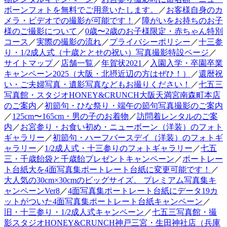
ボーンフォトを無料でご用意いたします。
／
お客様自身のカ
メラ・ビデオでの撮影が可能です！
／
障がいをお持ちのお子
様のご撮影について
／
0歳〜2歳のお子様限定・赤ちゃん特別
コース
／
実際の撮影の流れ
／
プライバシーポリシー
／
十三参
り・1/2成人式（十歳ととせの祝い）写真撮影特設ページ
／
サイトマップ
／
店舗一覧
／
年賀状2021
／
入園入学・卒園卒業
キャンペーン2025（大阪・北摂近辺の方はぜひ！）
／
還暦祝
い・ご夫婦写真・遺影写真などもお撮りください！
／
七五三
写真館・スタジオHONEY&CRUNCH大阪天満宮南森町本店
のご案内
／
初節句・ひな祭り・端午の節句写真撮影のご案内
／
125cm〜165cm・男の子のお着物
／
訪問着レンタルのご案
内
／
お宮参り・お食い初め・ニューボーン（洋装）のフォト
ギャラリー
／
初節句・ハーフバースデイ（洋装）のフォトギ
ャラリー
／
1/2成人式・十三参りのフォトギャラリー
／
七五
三・千歳飴袋と千歳飴プレゼントキャンペーン
／
ポートレー
ト台紙大を4面写真集ポートレート台紙に変更可能です！
／
大人気の30cm×30cmのビッグサイズ。 プレミアム写真集キ
ャンペーンVer8
／
4面写真集ポートレート台紙にデータ19カ
ットがついた4面写真集ポートレート台紙キャンペーン
／
旧・十三参り・1/2成人式キャンペーン
／
七五三写真館・撮
影スタジオHONEY&CRUNCH神戸三宮・生田神社店（兵庫