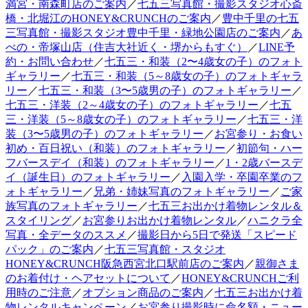
満宮・南森町店のご案内
／
七五三写真館・撮影スタジオ心斎
橋・北堀江のHONEY&CRUNCHのご案内
／
豊中千里の七五
三写真館・撮影スタジオ豊中千里・緑地公園店のご案内
／
あ
べの・帝塚山店（住吉大社近く・堺からもすぐ）
／
LINE予
約・お問い合わせ
／
七五三・和装（2〜4歳女の子）のフォト
ギャラリー
／
七五三・和装（5～8歳女の子）のフォトギャラ
リー
／
七五三・和装（3〜5歳男の子）のフォトギャラリー
／
七五三・洋装（2～4歳女の子）のフォトギャラリー
／
七五
三・洋装（5～8歳女の子）のフォトギャラリー
／
七五三・洋
装（3〜5歳男の子）のフォトギャラリー
／
お宮参り・お食い
初め・百日祝い（和装）のフォトギャラリー
／
初節句・ハー
フバースデイ（和装）のフォトギャラリー
／
1・2歳バースデ
イ（誕生日）のフォトギャラリー
／
入園入学・卒園卒業のフ
ォトギャラリー
／
兄弟・姉妹写真のフォトギャラリー
／
ご家
族写真のフォトギャラリー
／
七五三お出かけ着物レンタル＆
スタイリング
／
お宮参りお出かけ着物レンタル
／
ハニクラ全
写真・全データのススメ
／
撮影日から5日で発送「スピード
パック」のご案内
／
七五三写真館・スタジオ
HONEY&CRUNCH阪急西宮北口駅前店のご案内
／
親御さま
のお着付け・ヘアセットについて
／
HONEY&CRUNCHご利
用時のご注意
／
オプション商品のご案内
／
七五三お出かけ着
物レンタルキャンペーン
／
お宮参り撮影時に命名額・ニュー