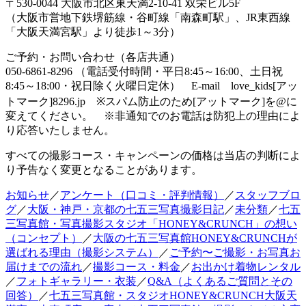
〒530-0044 大阪市北区東天満2-10-41 双栄ビル5F
（大阪市営地下鉄堺筋線・谷町線「南森町駅」、JR東西線
「大阪天満宮駅」より徒歩1～3分）
ご予約・お問い合わせ（各店共通）
050-6861-8296 （電話受付時間・平日8:45～16:00、土日祝
8:45～18:00・祝日除く火曜日定休） E-mail love_kids[アッ
トマーク]8296.jp ※スパム防止のため[アットマーク]を@に
変えてください。 ※非通知でのお電話は防犯上の理由によ
り応答いたしません。
すべての撮影コース・キャンペーンの価格は当店の判断によ
り予告なく変更となることがあります。
お知らせ
／
アンケート（口コミ・評判情報）
／
スタッフブロ
グ
／
大阪・神戸・京都の七五三写真撮影日記
／
未分類
／
七五
三写真館・写真撮影スタジオ「HONEY&CRUNCH」の想い
（コンセプト）
／
大阪の七五三写真館HONEY&CRUNCHが
選ばれる理由（撮影システム）
／
ご予約〜ご撮影・お写真お
届けまでの流れ
／
撮影コース・料金
／
お出かけ着物レンタル
／
フォトギャラリー・衣装
／
Q&A（よくあるご質問とその
回答）
／
七五三写真館・スタジオHONEY&CRUNCH大阪天