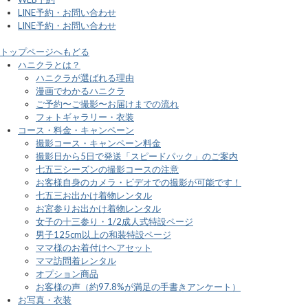
LINE予約・お問い合わせ
LINE予約・お問い合わせ
トップページへもどる
ハニクラとは？
ハニクラが選ばれる理由
漫画でわかるハニクラ
ご予約〜ご撮影〜お届けまでの流れ
フォトギャラリー・衣装
コース・料金・キャンペーン
撮影コース・キャンペーン料金
撮影日から5日で発送「スピードパック」のご案内
七五三シーズンの撮影コースの注意
お客様自身のカメラ・ビデオでの撮影が可能です！
七五三お出かけ着物レンタル
お宮参りお出かけ着物レンタル
女子の十三参り・1/2成人式特設ページ
男子125cm以上の和装特設ページ
ママ様のお着付けヘアセット
ママ訪問着レンタル
オプション商品
お客様の声（約97.8%が満足の手書きアンケート）
お写真・衣装