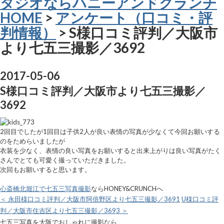
タジオならハニーアンドクランチ
HOME
>
アンケート（口コミ・評
判情報）
> S様口コミ評判／大阪市
より七五三撮影／3692
2017-05-06
S様口コミ評判／大阪市より七五三撮影／
3692
2回目でしたが1回目は子供2人が良い表情の写真が少なくて今回お願いする
のをためらいましたが
衣装を少なく、表情の良い写真をお願いすると出来上がりは良い写真がたく
さんでとても可愛く撮っていただきました。
次回もお願いすると思います。
心斎橋北堀江で七五三写真撮影
ならHONEY&CRUNCHへ
＜ 永田様口コミ評判／大阪市阿倍野区より七五三撮影／3691
U様口コミ評
判／大阪市住吉区より七五三撮影／3693 ＞
七五三写真を大阪でおしゃれに撮影なら