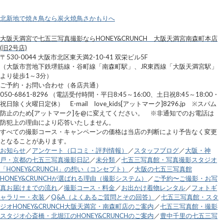
北新地で焼き鳥なら炭火焼鳥さかもりへ
大阪天満宮で七五三写真撮影ならHONEY&CRUNCH 大阪天満宮南森町本店
(旧2号店)
〒530-0044 大阪市北区東天満2-10-41 双栄ビル5F
（大阪市営地下鉄堺筋線・谷町線「南森町駅」、JR東西線「大阪天満宮駅」
より徒歩1～3分）
ご予約・お問い合わせ（各店共通）
050-6861-8296 （電話受付時間・平日8:45～16:00、土日祝8:45～18:00・
祝日除く火曜日定休） E-mail love_kids[アットマーク]8296.jp ※スパム
防止のため[アットマーク]を@に変えてください。 ※非通知でのお電話は
防犯上の理由により応答いたしません。
すべての撮影コース・キャンペーンの価格は当店の判断により予告なく変更
となることがあります。
お知らせ
／
アンケート（口コミ・評判情報）
／
スタッフブログ
／
大阪・神
戸・京都の七五三写真撮影日記
／
未分類
／
七五三写真館・写真撮影スタジオ
「HONEY&CRUNCH」の想い（コンセプト）
／
大阪の七五三写真館
HONEY&CRUNCHが選ばれる理由（撮影システム）
／
ご予約〜ご撮影・お写
真お届けまでの流れ
／
撮影コース・料金
／
お出かけ着物レンタル
／
フォトギ
ャラリー・衣装
／
Q&A（よくあるご質問とその回答）
／
七五三写真館・スタ
ジオHONEY&CRUNCH大阪天満宮・南森町店のご案内
／
七五三写真館・撮影
スタジオ心斎橋・北堀江のHONEY&CRUNCHのご案内
／
豊中千里の七五三写