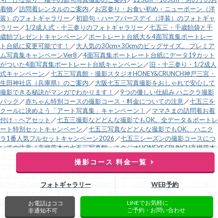
着物
／
訪問着レンタルのご案内
／
お宮参り・お食い初め・ニューボーン（洋
装）のフォトギャラリー
／
初節句・ハーフバースデイ（洋装）のフォトギャ
ラリー
／
1/2成人式・十三参りのフォトギャラリー
／
七五三・千歳飴袋と千
歳飴プレゼントキャンペーン
／
ポートレート台紙大を4面写真集ポートレー
ト台紙に変更可能です！
／
大人気の30cm×30cmのビッグサイズ。 プレミア
ム写真集キャンペーンVer8
／
4面写真集ポートレート台紙にデータ19カット
がついた4面写真集ポートレート台紙キャンペーン
／
旧・十三参り・1/2成人
式キャンペーン
／
七五三写真館・撮影スタジオHONEY&CRUNCH神戸三宮・
生田神社店（兵庫県）のご案内
／
大阪七五三写真撮影をおしゃれで安心して
撮影できる秘訣がマンガでわかります！
／
9つの優しい仕組み ハニクラ撮影
パック
／
赤ちゃん特別コースの撮影コース・料金についての注意
／
七五三を
クールに決めよう「アート写真集」キャンペーン！
／
ママさまの訪問着お着
付け・ヘアセット
／
七五三撮影などどんな撮影でもOK。全データ＆ポートレ
ート特別セットキャンペーン
／
七五三写真などどんな撮影でもOK。 ハニク
ラ1番人気フルセットキャンペーン2026
／
七五三シーズンの撮影コースにつ
いての注意
／
高槻茨木の七五三写真館・スタジオHONEY&CRUNCH高槻茨木
店のご案内
／
電話受付時間変更のお知らせ
／
営業時間外電話
／
直近土日祝の
撮影コース 料金一覧
空き状況
／
運営会社
／
緑と黒の市松模様と麻の葉模様の、鬼のようにカッコ
いいポートレート台紙ができました。
／
七五三写真館・スタジオ
フォトギャラリー
WEB予約
HONEY&CRUNCH寝屋川枚方・香里園駅前店（成田山不動尊すぐ）のご案内
／
3月30日までにご予約いただいたお客様へ
LINEでお気軽に
お電話はココ
ご予約・お問い合わせ
非通知不可
c
大阪で七五三の子供写真館撮影スタジオなら【ハニーアンドクランチ】
. all