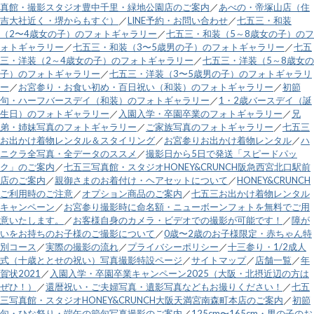
真館・撮影スタジオ豊中千里・緑地公園店のご案内
／
あべの・帝塚山店（住
吉大社近く・堺からもすぐ）
／
LINE予約・お問い合わせ
／
七五三・和装
（2〜4歳女の子）のフォトギャラリー
／
七五三・和装（5～8歳女の子）のフ
ォトギャラリー
／
七五三・和装（3〜5歳男の子）のフォトギャラリー
／
七五
三・洋装（2～4歳女の子）のフォトギャラリー
／
七五三・洋装（5～8歳女の
子）のフォトギャラリー
／
七五三・洋装（3〜5歳男の子）のフォトギャラリ
ー
／
お宮参り・お食い初め・百日祝い（和装）のフォトギャラリー
／
初節
句・ハーフバースデイ（和装）のフォトギャラリー
／
1・2歳バースデイ（誕
生日）のフォトギャラリー
／
入園入学・卒園卒業のフォトギャラリー
／
兄
弟・姉妹写真のフォトギャラリー
／
ご家族写真のフォトギャラリー
／
七五三
お出かけ着物レンタル＆スタイリング
／
お宮参りお出かけ着物レンタル
／
ハ
ニクラ全写真・全データのススメ
／
撮影日から5日で発送「スピードパッ
ク」のご案内
／
七五三写真館・スタジオHONEY&CRUNCH阪急西宮北口駅前
店のご案内
／
親御さまのお着付け・ヘアセットについて
／
HONEY&CRUNCH
ご利用時のご注意
／
オプション商品のご案内
／
七五三お出かけ着物レンタル
キャンペーン
／
お宮参り撮影時に命名額・ニューボーンフォトを無料でご用
意いたします。
／
お客様自身のカメラ・ビデオでの撮影が可能です！
／
障が
いをお持ちのお子様のご撮影について
／
0歳〜2歳のお子様限定・赤ちゃん特
別コース
／
実際の撮影の流れ
／
プライバシーポリシー
／
十三参り・1/2成人
式（十歳ととせの祝い）写真撮影特設ページ
／
サイトマップ
／
店舗一覧
／
年
賀状2021
／
入園入学・卒園卒業キャンペーン2025（大阪・北摂近辺の方は
ぜひ！）
／
還暦祝い・ご夫婦写真・遺影写真などもお撮りください！
／
七五
三写真館・スタジオHONEY&CRUNCH大阪天満宮南森町本店のご案内
／
初節
句・ひな祭り・端午の節句写真撮影のご案内
／
125cm〜165cm・男の子のお