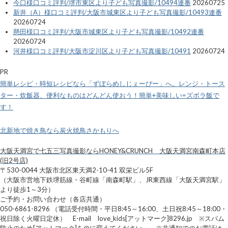
今口様口コミ評判/堺市東区より子ども写真撮影/10494連番
20260725
新井（A）様口コミ評判/大阪市城東区より子ども写真撮影/10493連番
20260724
懸田様口コミ評判/大阪市城東区より子ども写真撮影/10492連番
20260724
河井様口コミ評判/大阪市淀川区より子ども写真撮影/10491
20260724
PR
簡単レシピ・時短レシピなら「ずぼらめしじぇーぴー」へ。レンジ・トース
ター・炊飯器、便利なものはどんどん使おう！簡単+美味しい=ズボラ飯で
す！
北新地で焼き鳥なら炭火焼鳥さかもりへ
大阪天満宮で七五三写真撮影ならHONEY&CRUNCH 大阪天満宮南森町本店
(旧2号店)
〒530-0044 大阪市北区東天満2-10-41 双栄ビル5F
（大阪市営地下鉄堺筋線・谷町線「南森町駅」、JR東西線「大阪天満宮駅」
より徒歩1～3分）
ご予約・お問い合わせ（各店共通）
050-6861-8296 （電話受付時間・平日8:45～16:00、土日祝8:45～18:00・
祝日除く火曜日定休） E-mail love_kids[アットマーク]8296.jp ※スパム