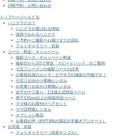
LINE予約・お問い合わせ
トップページへもどる
ハニクラとは？
ハニクラが選ばれる理由
漫画でわかるハニクラ
ご予約〜ご撮影〜お届けまでの流れ
フォトギャラリー・衣装
コース・料金・キャンペーン
撮影コース・キャンペーン料金
撮影日から5日で発送「スピードパック」のご案内
七五三シーズンの撮影コースの注意
お客様自身のカメラ・ビデオでの撮影が可能です！
七五三お出かけ着物レンタル
お宮参りお出かけ着物レンタル
女子の十三参り・1/2成人式特設ページ
男子125cm以上の和装特設ページ
ママ様のお着付けヘアセット
ママ訪問着レンタル
オプション商品
お客様の声（約97.8%が満足の手書きアンケート）
お写真・衣装
フォトギャラリー（衣装サンプル）