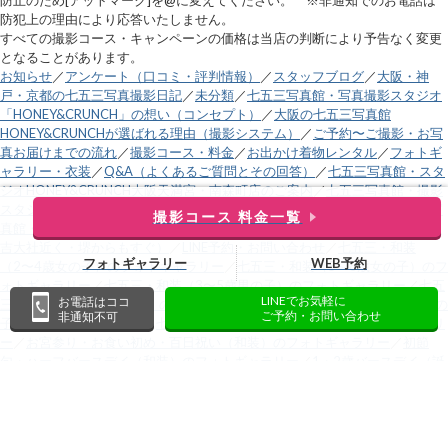
防止のため[アットマーク]を@に変えてください。 ※非通知でのお電話は
防犯上の理由により応答いたしません。
すべての撮影コース・キャンペーンの価格は当店の判断により予告なく変更
となることがあります。
お知らせ
／
アンケート（口コミ・評判情報）
／
スタッフブログ
／
大阪・神
戸・京都の七五三写真撮影日記
／
未分類
／
七五三写真館・写真撮影スタジオ
「HONEY&CRUNCH」の想い（コンセプト）
／
大阪の七五三写真館
HONEY&CRUNCHが選ばれる理由（撮影システム）
／
ご予約〜ご撮影・お写
真お届けまでの流れ
／
撮影コース・料金
／
お出かけ着物レンタル
／
フォトギ
ャラリー・衣装
／
Q&A（よくあるご質問とその回答）
／
七五三写真館・スタ
ジオHONEY&CRUNCH大阪天満宮・南森町店のご案内
／
七五三写真館・撮影
スタジオ心斎橋・北堀江のHONEY&CRUNCHのご案内
／
豊中千里の七五三写
撮影コース 料金一覧
真館・撮影スタジオ豊中千里・緑地公園店のご案内
／
あべの・帝塚山店（住
吉大社近く・堺からもすぐ）
／
LINE予約・お問い合わせ
／
七五三・和装
フォトギャラリー
WEB予約
（2〜4歳女の子）のフォトギャラリー
／
七五三・和装（5～8歳女の子）のフ
ォトギャラリー
／
七五三・和装（3〜5歳男の子）のフォトギャラリー
／
七五
LINEでお気軽に
お電話はココ
三・洋装（2～4歳女の子）のフォトギャラリー
／
七五三・洋装（5～8歳女の
ご予約・お問い合わせ
非通知不可
子）のフォトギャラリー
／
七五三・洋装（3〜5歳男の子）のフォトギャラリ
ー
／
お宮参り・お食い初め・百日祝い（和装）のフォトギャラリー
／
初節
句・ハーフバースデイ（和装）のフォトギャラリー
／
1・2歳バースデイ（誕
生日）のフォトギャラリー
／
入園入学・卒園卒業のフォトギャラリー
／
兄
弟・姉妹写真のフォトギャラリー
／
ご家族写真のフォトギャラリー
／
七五三
お出かけ着物レンタル＆スタイリング
／
お宮参りお出かけ着物レンタル
／
ハ
ニクラ全写真・全データのススメ
／
撮影日から5日で発送「スピードパッ