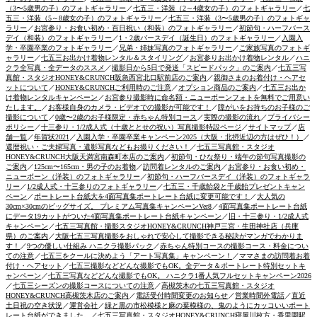
（3〜5歳男の子）のフォトギャラリー
／
七五三・洋装（2～4歳女の子）のフォトギャラリー
／
七
五三・洋装（5～8歳女の子）のフォトギャラリー
／
七五三・洋装（3〜5歳男の子）のフォトギャ
ラリー
／
お宮参り・お食い初め・百日祝い（和装）のフォトギャラリー
／
初節句・ハーフバース
デイ（和装）のフォトギャラリー
／
1・2歳バースデイ（誕生日）のフォトギャラリー
／
入園入
学・卒園卒業のフォトギャラリー
／
兄弟・姉妹写真のフォトギャラリー
／
ご家族写真のフォトギ
ャラリー
／
七五三お出かけ着物レンタル＆スタイリング
／
お宮参りお出かけ着物レンタル
／
ハニ
クラ全写真・全データのススメ
／
撮影日から5日で発送「スピードパック」のご案内
／
七五三写
真館・スタジオHONEY&CRUNCH阪急西宮北口駅前店のご案内
／
親御さまのお着付け・ヘアセ
ットについて
／
HONEY&CRUNCHご利用時のご注意
／
オプション商品のご案内
／
七五三お出か
け着物レンタルキャンペーン
／
お宮参り撮影時に命名額・ニューボーンフォトを無料でご用意い
たします。
／
お客様自身のカメラ・ビデオでの撮影が可能です！
／
障がいをお持ちのお子様のご
撮影について
／
0歳〜2歳のお子様限定・赤ちゃん特別コース
／
実際の撮影の流れ
／
プライバシー
ポリシー
／
十三参り・1/2成人式（十歳ととせの祝い）写真撮影特設ページ
／
サイトマップ
／
店
舗一覧
／
年賀状2021
／
入園入学・卒園卒業キャンペーン2025（大阪・北摂近辺の方はぜひ！）
／
還暦祝い・ご夫婦写真・遺影写真などもお撮りください！
／
七五三写真館・スタジオ
HONEY&CRUNCH大阪天満宮南森町本店のご案内
／
初節句・ひな祭り・端午の節句写真撮影の
ご案内
／
125cm〜165cm・男の子のお着物
／
訪問着レンタルのご案内
／
お宮参り・お食い初め・
ニューボーン（洋装）のフォトギャラリー
／
初節句・ハーフバースデイ（洋装）のフォトギャラ
リー
／
1/2成人式・十三参りのフォトギャラリー
／
七五三・千歳飴袋と千歳飴プレゼントキャン
ペーン
／
ポートレート台紙大を4面写真集ポートレート台紙に変更可能です！
／
大人気の
30cm×30cmのビッグサイズ。 プレミアム写真集キャンペーンVer8
／
4面写真集ポートレート台紙
にデータ19カットがついた4面写真集ポートレート台紙キャンペーン
／
旧・十三参り・1/2成人式
キャンペーン
／
七五三写真館・撮影スタジオHONEY&CRUNCH神戸三宮・生田神社店（兵庫
県）のご案内
／
大阪七五三写真撮影をおしゃれで安心して撮影できる秘訣がマンガでわかりま
す！
／
9つの優しい仕組み ハニクラ撮影パック
／
赤ちゃん特別コースの撮影コース・料金につい
ての注意
／
七五三をクールに決めよう「アート写真集」キャンペーン！
／
ママさまの訪問着お着
付け・ヘアセット
／
七五三撮影などどんな撮影でもOK。全データ＆ポートレート特別セットキ
ャンペーン
／
七五三写真などどんな撮影でもOK。 ハニクラ1番人気フルセットキャンペーン2026
／
七五三シーズンの撮影コースについての注意
／
高槻茨木の七五三写真館・スタジオ
HONEY&CRUNCH高槻茨木店のご案内
／
電話受付時間変更のお知らせ
／
営業時間外電話
／
直近
土日祝の空き状況
／
運営会社
／
緑と黒の市松模様と麻の葉模様の、鬼のようにカッコいいポート
レート台紙ができました。
／
七五三写真館・スタジオHONEY&CRUNCH寝屋川枚方・香里園駅