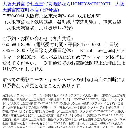
大阪天満宮で七五三写真撮影ならHONEY&CRUNCH 大阪
天満宮南森町本店 (旧2号店)
〒530-0044 大阪市北区東天満2-10-41 双栄ビル5F
（大阪市営地下鉄堺筋線・谷町線「南森町駅」、JR東西線
「大阪天満宮駅」より徒歩1～3分）
ご予約・お問い合わせ（各店共通）
050-6861-8296 （電話受付時間・平日8:45～16:00、土日祝
8:45～18:00・祝日除く火曜日定休） E-mail love_kids[アッ
トマーク]8296.jp ※スパム防止のため[アットマーク]を@に
変えてください。 ※非通知でのお電話は防犯上の理由によ
り応答いたしません。
すべての撮影コース・キャンペーンの価格は当店の判断によ
り予告なく変更となることがあります。
お知らせ
／
アンケート（口コミ・評判情報）
／
スタッフブログ
／
大阪・神戸・京都の七五三写真
撮影日記
／
未分類
／
七五三写真館・写真撮影スタジオ「HONEY&CRUNCH」の想い（コンセプ
ト）
／
大阪の七五三写真館HONEY&CRUNCHが選ばれる理由（撮影システム）
／
ご予約〜ご撮
影・お写真お届けまでの流れ
／
撮影コース・料金
／
お出かけ着物レンタル
／
フォトギャラリー・
衣装
／
Q&A（よくあるご質問とその回答）
／
七五三写真館・スタジオHONEY&CRUNCH大阪天
満宮・南森町店のご案内
／
七五三写真館・撮影スタジオ心斎橋・北堀江のHONEY&CRUNCHの
ご案内
／
豊中千里の七五三写真館・撮影スタジオ豊中千里・緑地公園店のご案内
／
あべの・帝塚
山店（住吉大社近く・堺からもすぐ）
／
LINE予約・お問い合わせ
／
七五三・和装（2〜4歳女の
子）のフォトギャラリー
／
七五三・和装（5～8歳女の子）のフォトギャラリー
／
七五三・和装