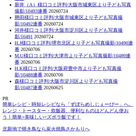
新井（A）様口コミ評判/大阪市城東区より子ども写真
撮影/10493連番
20260724
懸田様口コミ評判/大阪市城東区より子ども写真撮
影/10492連番
20260724
河井様口コミ評判/大阪市淀川区より子ども写真撮
影/10491
20260724
H.J様口コミ評判/堺市北区より子ども写真撮影/10490連
番
20260706
M.U様口コミ評判/大津市より子ども写真撮影/10489連
番
20260706
H.K様口コミ評判/大阪府豊中市より子ども写真撮
影/10488連番
20260706
森様口コミ評判/大阪市淀川区より子ども写真撮
影/10487連番
20260625
PR
簡単レシピ・時短レシピなら「ずぼらめしじぇーぴー」へ。
レンジ・トースター・炊飯器、便利なものはどんどん使お
う！簡単+美味しい=ズボラ飯です！
北新地で焼き鳥なら炭火焼鳥さかもりへ