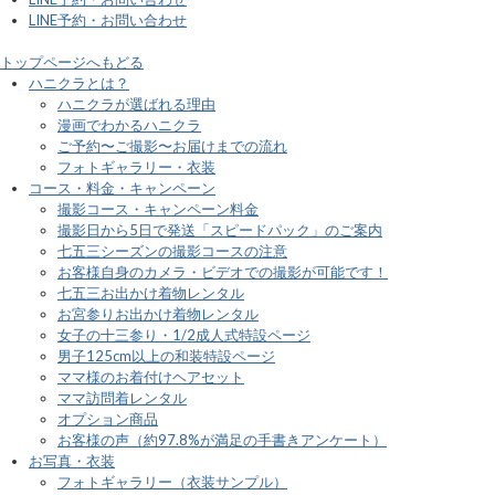
LINE予約・お問い合わせ
トップページへもどる
ハニクラとは？
ハニクラが選ばれる理由
漫画でわかるハニクラ
ご予約〜ご撮影〜お届けまでの流れ
フォトギャラリー・衣装
コース・料金・キャンペーン
撮影コース・キャンペーン料金
撮影日から5日で発送「スピードパック」のご案内
七五三シーズンの撮影コースの注意
お客様自身のカメラ・ビデオでの撮影が可能です！
七五三お出かけ着物レンタル
お宮参りお出かけ着物レンタル
女子の十三参り・1/2成人式特設ページ
男子125cm以上の和装特設ページ
ママ様のお着付けヘアセット
ママ訪問着レンタル
オプション商品
お客様の声（約97.8%が満足の手書きアンケート）
お写真・衣装
フォトギャラリー（衣装サンプル）