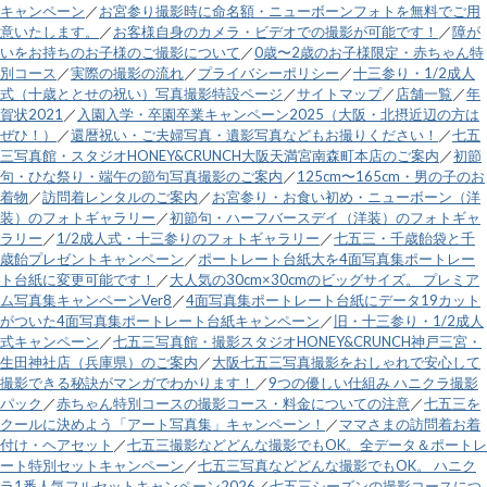
キャンペーン
／
お宮参り撮影時に命名額・ニューボーンフォトを無料でご用
意いたします。
／
お客様自身のカメラ・ビデオでの撮影が可能です！
／
障が
いをお持ちのお子様のご撮影について
／
0歳〜2歳のお子様限定・赤ちゃん特
別コース
／
実際の撮影の流れ
／
プライバシーポリシー
／
十三参り・1/2成人
式（十歳ととせの祝い）写真撮影特設ページ
／
サイトマップ
／
店舗一覧
／
年
賀状2021
／
入園入学・卒園卒業キャンペーン2025（大阪・北摂近辺の方は
ぜひ！）
／
還暦祝い・ご夫婦写真・遺影写真などもお撮りください！
／
七五
三写真館・スタジオHONEY&CRUNCH大阪天満宮南森町本店のご案内
／
初節
句・ひな祭り・端午の節句写真撮影のご案内
／
125cm〜165cm・男の子のお
着物
／
訪問着レンタルのご案内
／
お宮参り・お食い初め・ニューボーン（洋
装）のフォトギャラリー
／
初節句・ハーフバースデイ（洋装）のフォトギャ
ラリー
／
1/2成人式・十三参りのフォトギャラリー
／
七五三・千歳飴袋と千
歳飴プレゼントキャンペーン
／
ポートレート台紙大を4面写真集ポートレー
ト台紙に変更可能です！
／
大人気の30cm×30cmのビッグサイズ。 プレミア
ム写真集キャンペーンVer8
／
4面写真集ポートレート台紙にデータ19カット
がついた4面写真集ポートレート台紙キャンペーン
／
旧・十三参り・1/2成人
式キャンペーン
／
七五三写真館・撮影スタジオHONEY&CRUNCH神戸三宮・
生田神社店（兵庫県）のご案内
／
大阪七五三写真撮影をおしゃれで安心して
撮影できる秘訣がマンガでわかります！
／
9つの優しい仕組み ハニクラ撮影
パック
／
赤ちゃん特別コースの撮影コース・料金についての注意
／
七五三を
クールに決めよう「アート写真集」キャンペーン！
／
ママさまの訪問着お着
付け・ヘアセット
／
七五三撮影などどんな撮影でもOK。全データ＆ポートレ
ート特別セットキャンペーン
／
七五三写真などどんな撮影でもOK。 ハニク
ラ1番人気フルセットキャンペーン2026
／
七五三シーズンの撮影コースにつ