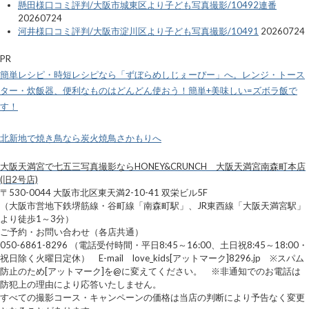
懸田様口コミ評判/大阪市城東区より子ども写真撮影/10492連番
20260724
河井様口コミ評判/大阪市淀川区より子ども写真撮影/10491
20260724
PR
簡単レシピ・時短レシピなら「ずぼらめしじぇーぴー」へ。レンジ・トース
ター・炊飯器、便利なものはどんどん使おう！簡単+美味しい=ズボラ飯で
す！
北新地で焼き鳥なら炭火焼鳥さかもりへ
大阪天満宮で七五三写真撮影ならHONEY&CRUNCH 大阪天満宮南森町本店
(旧2号店)
〒530-0044 大阪市北区東天満2-10-41 双栄ビル5F
（大阪市営地下鉄堺筋線・谷町線「南森町駅」、JR東西線「大阪天満宮駅」
より徒歩1～3分）
ご予約・お問い合わせ（各店共通）
050-6861-8296 （電話受付時間・平日8:45～16:00、土日祝8:45～18:00・
祝日除く火曜日定休） E-mail love_kids[アットマーク]8296.jp ※スパム
防止のため[アットマーク]を@に変えてください。 ※非通知でのお電話は
防犯上の理由により応答いたしません。
すべての撮影コース・キャンペーンの価格は当店の判断により予告なく変更