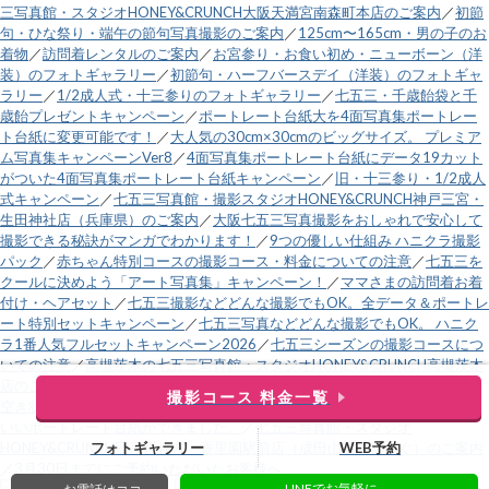
三写真館・スタジオHONEY&CRUNCH大阪天満宮南森町本店のご案内
／
初節
句・ひな祭り・端午の節句写真撮影のご案内
／
125cm〜165cm・男の子のお
着物
／
訪問着レンタルのご案内
／
お宮参り・お食い初め・ニューボーン（洋
装）のフォトギャラリー
／
初節句・ハーフバースデイ（洋装）のフォトギャ
ラリー
／
1/2成人式・十三参りのフォトギャラリー
／
七五三・千歳飴袋と千
歳飴プレゼントキャンペーン
／
ポートレート台紙大を4面写真集ポートレー
ト台紙に変更可能です！
／
大人気の30cm×30cmのビッグサイズ。 プレミア
ム写真集キャンペーンVer8
／
4面写真集ポートレート台紙にデータ19カット
がついた4面写真集ポートレート台紙キャンペーン
／
旧・十三参り・1/2成人
式キャンペーン
／
七五三写真館・撮影スタジオHONEY&CRUNCH神戸三宮・
生田神社店（兵庫県）のご案内
／
大阪七五三写真撮影をおしゃれで安心して
撮影できる秘訣がマンガでわかります！
／
9つの優しい仕組み ハニクラ撮影
パック
／
赤ちゃん特別コースの撮影コース・料金についての注意
／
七五三を
クールに決めよう「アート写真集」キャンペーン！
／
ママさまの訪問着お着
付け・ヘアセット
／
七五三撮影などどんな撮影でもOK。全データ＆ポートレ
ート特別セットキャンペーン
／
七五三写真などどんな撮影でもOK。 ハニク
ラ1番人気フルセットキャンペーン2026
／
七五三シーズンの撮影コースにつ
いての注意
／
高槻茨木の七五三写真館・スタジオHONEY&CRUNCH高槻茨木
店のご案内
／
電話受付時間変更のお知らせ
／
営業時間外電話
／
直近土日祝の
撮影コース 料金一覧
空き状況
／
運営会社
／
緑と黒の市松模様と麻の葉模様の、鬼のようにカッコ
いいポートレート台紙ができました。
／
七五三写真館・スタジオ
フォトギャラリー
WEB予約
HONEY&CRUNCH寝屋川枚方・香里園駅前店（成田山不動尊すぐ）のご案内
／
3月30日までにご予約いただいたお客様へ
LINEでお気軽に