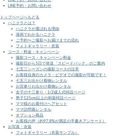
LINE予約・お問い合わせ
トップページへもどる
ハニクラとは？
ハニクラが選ばれる理由
漫画でわかるハニクラ
ご予約〜ご撮影〜お届けまでの流れ
フォトギャラリー・衣装
コース・料金・キャンペーン
撮影コース・キャンペーン料金
撮影日から5日で発送「スピードパック」のご案内
七五三シーズンの撮影コースの注意
お客様自身のカメラ・ビデオでの撮影が可能です！
七五三お出かけ着物レンタル
お宮参りお出かけ着物レンタル
女子の十三参り・1/2成人式特設ページ
男子125cm以上の和装特設ページ
ママ様のお着付けヘアセット
ママ訪問着レンタル
オプション商品
お客様の声（約97.8%が満足の手書きアンケート）
お写真・衣装
フォトギャラリー（衣装サンプル）