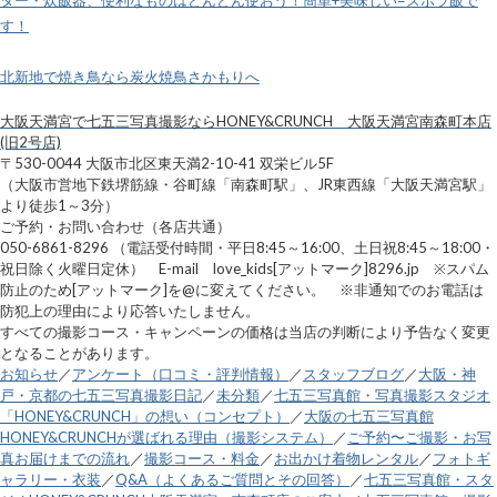
す！
北新地で焼き鳥なら炭火焼鳥さかもりへ
大阪天満宮で七五三写真撮影ならHONEY&CRUNCH 大阪天満宮南森町本店
(旧2号店)
〒530-0044 大阪市北区東天満2-10-41 双栄ビル5F
（大阪市営地下鉄堺筋線・谷町線「南森町駅」、JR東西線「大阪天満宮駅」
より徒歩1～3分）
ご予約・お問い合わせ（各店共通）
050-6861-8296 （電話受付時間・平日8:45～16:00、土日祝8:45～18:00・
祝日除く火曜日定休） E-mail love_kids[アットマーク]8296.jp ※スパム
防止のため[アットマーク]を@に変えてください。 ※非通知でのお電話は
防犯上の理由により応答いたしません。
すべての撮影コース・キャンペーンの価格は当店の判断により予告なく変更
となることがあります。
お知らせ
／
アンケート（口コミ・評判情報）
／
スタッフブログ
／
大阪・神
戸・京都の七五三写真撮影日記
／
未分類
／
七五三写真館・写真撮影スタジオ
「HONEY&CRUNCH」の想い（コンセプト）
／
大阪の七五三写真館
HONEY&CRUNCHが選ばれる理由（撮影システム）
／
ご予約〜ご撮影・お写
真お届けまでの流れ
／
撮影コース・料金
／
お出かけ着物レンタル
／
フォトギ
ャラリー・衣装
／
Q&A（よくあるご質問とその回答）
／
七五三写真館・スタ