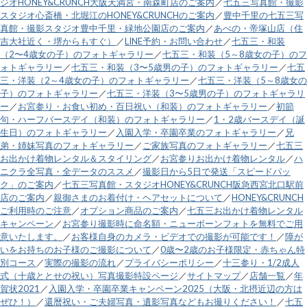
ジオHONEY&CRUNCH大阪天満宮・南森町店のご案内
／
七五三写真館・撮影
スタジオ心斎橋・北堀江のHONEY&CRUNCHのご案内
／
豊中千里の七五三写
真館・撮影スタジオ豊中千里・緑地公園店のご案内
／
あべの・帝塚山店（住
吉大社近く・堺からもすぐ）
／
LINE予約・お問い合わせ
／
七五三・和装
（2〜4歳女の子）のフォトギャラリー
／
七五三・和装（5～8歳女の子）のフ
ォトギャラリー
／
七五三・和装（3〜5歳男の子）のフォトギャラリー
／
七五
三・洋装（2～4歳女の子）のフォトギャラリー
／
七五三・洋装（5～8歳女の
子）のフォトギャラリー
／
七五三・洋装（3〜5歳男の子）のフォトギャラリ
ー
／
お宮参り・お食い初め・百日祝い（和装）のフォトギャラリー
／
初節
句・ハーフバースデイ（和装）のフォトギャラリー
／
1・2歳バースデイ（誕
生日）のフォトギャラリー
／
入園入学・卒園卒業のフォトギャラリー
／
兄
弟・姉妹写真のフォトギャラリー
／
ご家族写真のフォトギャラリー
／
七五三
お出かけ着物レンタル＆スタイリング
／
お宮参りお出かけ着物レンタル
／
ハ
ニクラ全写真・全データのススメ
／
撮影日から5日で発送「スピードパッ
ク」のご案内
／
七五三写真館・スタジオHONEY&CRUNCH阪急西宮北口駅前
店のご案内
／
親御さまのお着付け・ヘアセットについて
／
HONEY&CRUNCH
ご利用時のご注意
／
オプション商品のご案内
／
七五三お出かけ着物レンタル
キャンペーン
／
お宮参り撮影時に命名額・ニューボーンフォトを無料でご用
意いたします。
／
お客様自身のカメラ・ビデオでの撮影が可能です！
／
障が
いをお持ちのお子様のご撮影について
／
0歳〜2歳のお子様限定・赤ちゃん特
別コース
／
実際の撮影の流れ
／
プライバシーポリシー
／
十三参り・1/2成人
式（十歳ととせの祝い）写真撮影特設ページ
／
サイトマップ
／
店舗一覧
／
年
賀状2021
／
入園入学・卒園卒業キャンペーン2025（大阪・北摂近辺の方は
ぜひ！）
／
還暦祝い・ご夫婦写真・遺影写真などもお撮りください！
／
七五