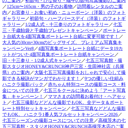
のご案内
／
初節句・ひな祭り・端午の節句写真撮影のご案内
／
125cm〜165cm・男の子のお着物
／
訪問着レンタルのご案
内
／
お宮参り・お食い初め・ニューボーン（洋装）のフォト
ギャラリー
／
初節句・ハーフバースデイ（洋装）のフォトギ
ャラリー
／
1/2成人式・十三参りのフォトギャラリー
／
七五
三・千歳飴袋と千歳飴プレゼントキャンペーン
／
ポートレー
ト台紙大を4面写真集ポートレート台紙に変更可能です！
／
大人気の30cm×30cmのビッグサイズ。 プレミアム写真集キ
ャンペーンVer8
／
4面写真集ポートレート台紙にデータ19カ
ットがついた4面写真集ポートレート台紙キャンペーン
／
旧・十三参り・1/2成人式キャンペーン
／
七五三写真館・撮
影スタジオHONEY&CRUNCH神戸三宮・生田神社店（兵庫
県）のご案内
／
大阪七五三写真撮影をおしゃれで安心して撮
影できる秘訣がマンガでわかります！
／
9つの優しい仕組み
ハニクラ撮影パック
／
赤ちゃん特別コースの撮影コース・料
金についての注意
／
七五三をクールに決めよう「アート写真
集」キャンペーン！
／
ママさまの訪問着お着付け・ヘアセッ
ト
／
七五三撮影などどんな撮影でもOK。全データ＆ポート
レート特別セットキャンペーン
／
七五三写真などどんな撮影
でもOK。 ハニクラ1番人気フルセットキャンペーン2026
／
七五三シーズンの撮影コースについての注意
／
高槻茨木の七
五三写真館・スタジオHONEY&CRUNCH高槻茨木店のご案