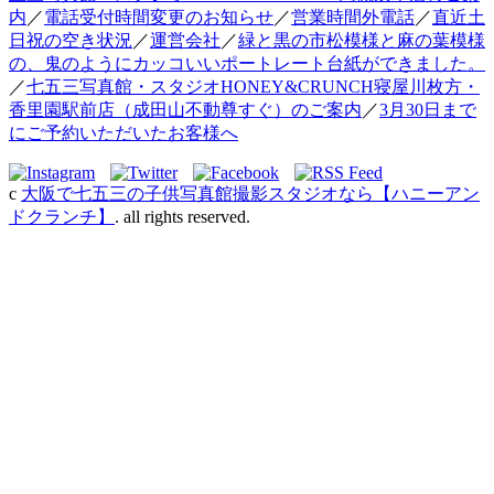
内
／
電話受付時間変更のお知らせ
／
営業時間外電話
／
直近土
日祝の空き状況
／
運営会社
／
緑と黒の市松模様と麻の葉模様
の、鬼のようにカッコいいポートレート台紙ができました。
／
七五三写真館・スタジオHONEY&CRUNCH寝屋川枚方・
香里園駅前店（成田山不動尊すぐ）のご案内
／
3月30日まで
にご予約いただいたお客様へ
c
大阪で七五三の子供写真館撮影スタジオなら【ハニーアン
ドクランチ】
. all rights reserved.