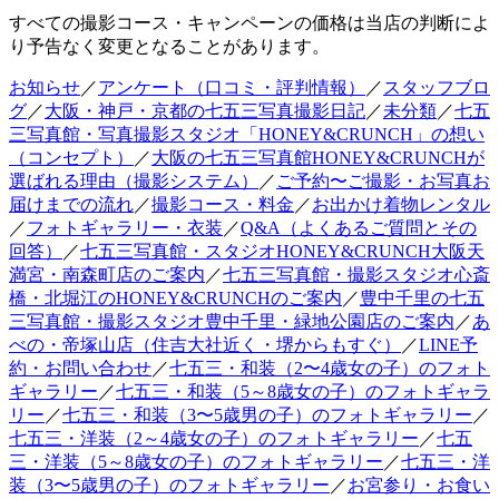
すべての撮影コース・キャンペーンの価格は当店の判断によ
り予告なく変更となることがあります。
お知らせ
／
アンケート（口コミ・評判情報）
／
スタッフブロ
グ
／
大阪・神戸・京都の七五三写真撮影日記
／
未分類
／
七五
三写真館・写真撮影スタジオ「HONEY&CRUNCH」の想い
（コンセプト）
／
大阪の七五三写真館HONEY&CRUNCHが
選ばれる理由（撮影システム）
／
ご予約〜ご撮影・お写真お
届けまでの流れ
／
撮影コース・料金
／
お出かけ着物レンタル
／
フォトギャラリー・衣装
／
Q&A（よくあるご質問とその
回答）
／
七五三写真館・スタジオHONEY&CRUNCH大阪天
満宮・南森町店のご案内
／
七五三写真館・撮影スタジオ心斎
橋・北堀江のHONEY&CRUNCHのご案内
／
豊中千里の七五
三写真館・撮影スタジオ豊中千里・緑地公園店のご案内
／
あ
べの・帝塚山店（住吉大社近く・堺からもすぐ）
／
LINE予
約・お問い合わせ
／
七五三・和装（2〜4歳女の子）のフォト
ギャラリー
／
七五三・和装（5～8歳女の子）のフォトギャラ
リー
／
七五三・和装（3〜5歳男の子）のフォトギャラリー
／
七五三・洋装（2～4歳女の子）のフォトギャラリー
／
七五
三・洋装（5～8歳女の子）のフォトギャラリー
／
七五三・洋
装（3〜5歳男の子）のフォトギャラリー
／
お宮参り・お食い