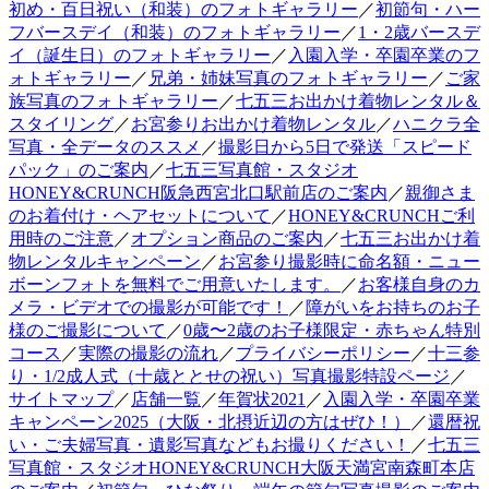
初め・百日祝い（和装）のフォトギャラリー
／
初節句・ハー
フバースデイ（和装）のフォトギャラリー
／
1・2歳バースデ
イ（誕生日）のフォトギャラリー
／
入園入学・卒園卒業のフ
ォトギャラリー
／
兄弟・姉妹写真のフォトギャラリー
／
ご家
族写真のフォトギャラリー
／
七五三お出かけ着物レンタル＆
スタイリング
／
お宮参りお出かけ着物レンタル
／
ハニクラ全
写真・全データのススメ
／
撮影日から5日で発送「スピード
パック」のご案内
／
七五三写真館・スタジオ
HONEY&CRUNCH阪急西宮北口駅前店のご案内
／
親御さま
のお着付け・ヘアセットについて
／
HONEY&CRUNCHご利
用時のご注意
／
オプション商品のご案内
／
七五三お出かけ着
物レンタルキャンペーン
／
お宮参り撮影時に命名額・ニュー
ボーンフォトを無料でご用意いたします。
／
お客様自身のカ
メラ・ビデオでの撮影が可能です！
／
障がいをお持ちのお子
様のご撮影について
／
0歳〜2歳のお子様限定・赤ちゃん特別
コース
／
実際の撮影の流れ
／
プライバシーポリシー
／
十三参
り・1/2成人式（十歳ととせの祝い）写真撮影特設ページ
／
サイトマップ
／
店舗一覧
／
年賀状2021
／
入園入学・卒園卒業
キャンペーン2025（大阪・北摂近辺の方はぜひ！）
／
還暦祝
い・ご夫婦写真・遺影写真などもお撮りください！
／
七五三
写真館・スタジオHONEY&CRUNCH大阪天満宮南森町本店