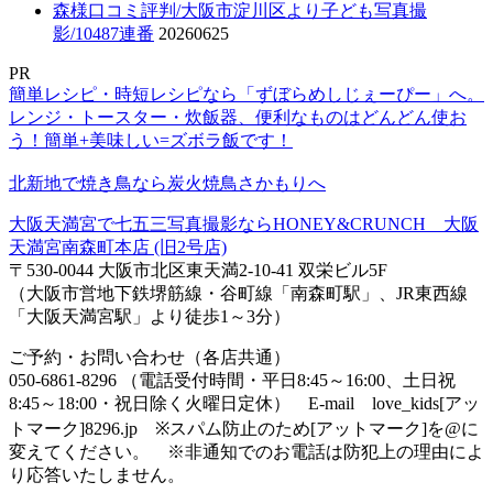
森様口コミ評判/大阪市淀川区より子ども写真撮
影/10487連番
20260625
PR
簡単レシピ・時短レシピなら「ずぼらめしじぇーぴー」へ。
レンジ・トースター・炊飯器、便利なものはどんどん使お
う！簡単+美味しい=ズボラ飯です！
北新地で焼き鳥なら炭火焼鳥さかもりへ
大阪天満宮で七五三写真撮影ならHONEY&CRUNCH 大阪
天満宮南森町本店 (旧2号店)
〒530-0044 大阪市北区東天満2-10-41 双栄ビル5F
（大阪市営地下鉄堺筋線・谷町線「南森町駅」、JR東西線
「大阪天満宮駅」より徒歩1～3分）
ご予約・お問い合わせ（各店共通）
050-6861-8296 （電話受付時間・平日8:45～16:00、土日祝
8:45～18:00・祝日除く火曜日定休） E-mail love_kids[アッ
トマーク]8296.jp ※スパム防止のため[アットマーク]を@に
変えてください。 ※非通知でのお電話は防犯上の理由によ
り応答いたしません。