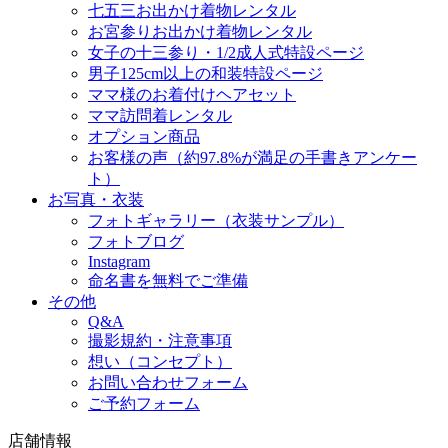
七五三お出かけ着物レンタル
お宮参りお出かけ着物レンタル
女子の十三参り・1/2成人式特設ページ
男子125cm以上の和装特設ページ
ママ様のお着付けヘアセット
ママ訪問着レンタル
オプション商品
お客様の声（約97.8%が満足の手書きアンケー
ト）
お写真・衣装
フォトギャラリー（衣装サンプル）
フォトブログ
Instagram
命名書を無料でご準備
その他
Q&A
撮影規約・注意事項
想い（コンセプト）
お問い合わせフォーム
ご予約フォーム
店舗情報