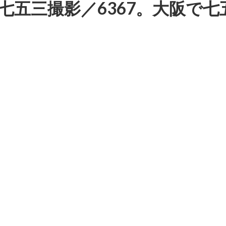
り七五三撮影／6367。大阪で