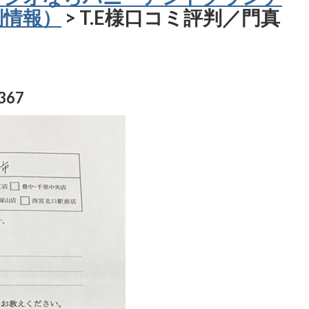
判情報）
> T.E様口コミ評判／門真
67