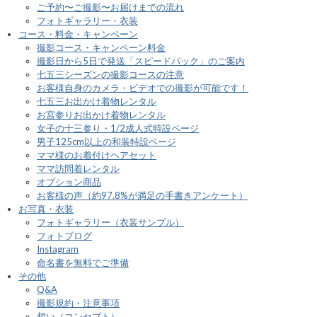
ご予約〜ご撮影〜お届けまでの流れ
フォトギャラリー・衣装
コース・料金・キャンペーン
撮影コース・キャンペーン料金
撮影日から5日で発送「スピードパック」のご案内
七五三シーズンの撮影コースの注意
お客様自身のカメラ・ビデオでの撮影が可能です！
七五三お出かけ着物レンタル
お宮参りお出かけ着物レンタル
女子の十三参り・1/2成人式特設ページ
男子125cm以上の和装特設ページ
ママ様のお着付けヘアセット
ママ訪問着レンタル
オプション商品
お客様の声（約97.8%が満足の手書きアンケート）
お写真・衣装
フォトギャラリー（衣装サンプル）
フォトブログ
Instagram
命名書を無料でご準備
その他
Q&A
撮影規約・注意事項
想い（コンセプト）