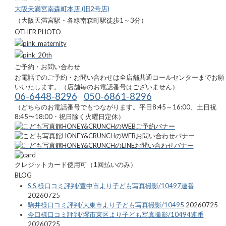
大阪天満宮南森町本店 (旧2号店)
（大阪天満宮駅・各線南森町駅徒歩1～3分）
OTHER PHOTO
ご予約・お問い合わせ
お電話でのご予約・お問い合わせは全店舗共通コールセンターまでお願
いいたします。（店舗毎のお電話番号はございません）
06-6448-8296
050-6861-8296
（どちらのお電話番号でもつながります。平日8:45～16:00、土日祝
8:45〜18:00・祝日除く火曜日定休）
クレジットカード使用可（1回払いのみ）
BLOG
S.S.様口コミ評判/豊中市より子ども写真撮影/10497連番
20260725
駒井様口コミ評判/大東市より子ども写真撮影/10495
20260725
今口様口コミ評判/堺市東区より子ども写真撮影/10494連番
20260725