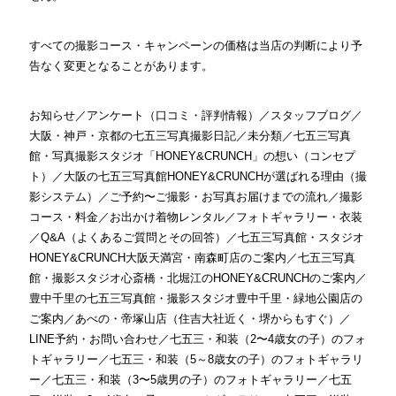
すべての撮影コース・キャンペーンの価格は当店の判断により予
告なく変更となることがあります。
お知らせ
／
アンケート（口コミ・評判情報）
／
スタッフブログ
／
大阪・神戸・京都の七五三写真撮影日記
／
未分類
／
七五三写真
館・写真撮影スタジオ「HONEY&CRUNCH」の想い（コンセプ
ト）
／
大阪の七五三写真館HONEY&CRUNCHが選ばれる理由（撮
影システム）
／
ご予約〜ご撮影・お写真お届けまでの流れ
／
撮影
コース・料金
／
お出かけ着物レンタル
／
フォトギャラリー・衣装
／
Q&A（よくあるご質問とその回答）
／
七五三写真館・スタジオ
HONEY&CRUNCH大阪天満宮・南森町店のご案内
／
七五三写真
館・撮影スタジオ心斎橋・北堀江のHONEY&CRUNCHのご案内
／
豊中千里の七五三写真館・撮影スタジオ豊中千里・緑地公園店の
ご案内
／
あべの・帝塚山店（住吉大社近く・堺からもすぐ）
／
LINE予約・お問い合わせ
／
七五三・和装（2〜4歳女の子）のフォ
トギャラリー
／
七五三・和装（5～8歳女の子）のフォトギャラリ
ー
／
七五三・和装（3〜5歳男の子）のフォトギャラリー
／
七五