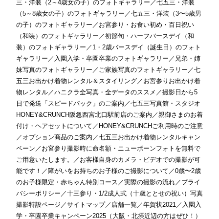
三・洋装（2～4歳女の子）のフォトギャラリー
／
七五三・洋装
（5～8歳女の子）のフォトギャラリー
／
七五三・洋装（3〜5歳男
の子）のフォトギャラリー
／
お宮参り・お食い初め・百日祝い
（和装）のフォトギャラリー
／
初節句・ハーフバースデイ（和
装）のフォトギャラリー
／
1・2歳バースデイ（誕生日）のフォト
ギャラリー
／
入園入学・卒園卒業のフォトギャラリー
／
兄弟・姉
妹写真のフォトギャラリー
／
ご家族写真のフォトギャラリー
／
七
五三お出かけ着物レンタル＆スタイリング
／
お宮参りお出かけ着
物レンタル
／
ハニクラ全写真・全データのススメ
／
撮影日から5
日で発送「スピードパック」のご案内
／
七五三写真館・スタジオ
HONEY&CRUNCH阪急西宮北口駅前店のご案内
／
親御さまのお着
付け・ヘアセットについて
／
HONEY&CRUNCHご利用時のご注意
／
オプション商品のご案内
／
七五三お出かけ着物レンタルキャン
ペーン
／
お宮参り撮影時に命名額・ニューボーンフォトを無料で
ご用意いたします。
／
お客様自身のカメラ・ビデオでの撮影が可
能です！
／
障がいをお持ちのお子様のご撮影について
／
0歳〜2歳
のお子様限定・赤ちゃん特別コース
／
実際の撮影の流れ
／
プライ
バシーポリシー
／
十三参り・1/2成人式（十歳ととせの祝い）写真
撮影特設ページ
／
サイトマップ
／
店舗一覧
／
年賀状2021
／
入園入
学・卒園卒業キャンペーン2025（大阪・北摂近辺の方はぜひ！）