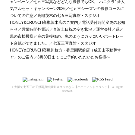
ャンペーン
／
七五三写真などどんな撮影でもOK。 ハニクラ1番人
気フルセットキャンペーン2026
／
七五三シーズンの撮影コースに
ついての注意
／
高槻茨木の七五三写真館・スタジオ
HONEY&CRUNCH高槻茨木店のご案内
／
電話受付時間変更のお知
らせ
／
営業時間外電話
／
直近土日祝の空き状況
／
運営会社
／
緑と
黒の市松模様と麻の葉模様の、鬼のようにカッコいいポートレー
ト台紙ができました。
／
七五三写真館・スタジオ
HONEY&CRUNCH寝屋川枚方・香里園駅前店（成田山不動尊す
ぐ）のご案内
／
3月30日までにご予約いただいたお客様へ
c
大阪で七五三の子供写真館撮影スタジオなら【ハニーアンドクランチ】
. all rights
reserved.