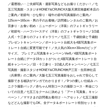
／
還暦祝い・ご夫婦写真・遺影写真などもお撮りください！
／
七
五三写真館・スタジオHONEY&CRUNCH大阪天満宮南森町本店の
ご案内
／
初節句・ひな祭り・端午の節句写真撮影のご案内
／
125cm〜165cm・男の子のお着物
／
訪問着レンタルのご案内
／
お
宮参り・お食い初め・ニューボーン（洋装）のフォトギャラリー
／
初節句・ハーフバースデイ（洋装）のフォトギャラリー
／
1/2成
人式・十三参りのフォトギャラリー
／
七五三・千歳飴袋と千歳飴
プレゼントキャンペーン
／
ポートレート台紙大を4面写真集ポー
トレート台紙に変更可能です！
／
大人気の30cm×30cmのビッグ
サイズ。 プレミアム写真集キャンペーンVer8
／
4面写真集ポート
レート台紙にデータ19カットがついた4面写真集ポートレート台
紙キャンペーン
／
旧・十三参り・1/2成人式キャンペーン
／
七五三
写真館・撮影スタジオHONEY&CRUNCH神戸三宮・生田神社店
（兵庫県）のご案内
／
大阪七五三写真撮影をおしゃれで安心して
撮影できる秘訣がマンガでわかります！
／
9つの優しい仕組み ハ
ニクラ撮影パック
／
赤ちゃん特別コースの撮影コース・料金につ
いての注意
／
七五三をクールに決めよう「アート写真集」キャン
ペーン！
／
ママさまの訪問着お着付け・ヘアセット
／
七五三撮影
などどんな撮影でもOK。全データ＆ポートレート特別セットキ