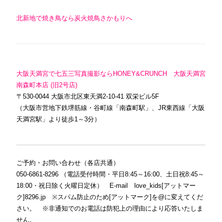
北新地で焼き鳥なら炭火焼鳥さかもりへ
大阪天満宮で七五三写真撮影ならHONEY&CRUNCH 大阪天満宮
南森町本店 (旧2号店)
〒530-0044 大阪市北区東天満2-10-41 双栄ビル5F
（大阪市営地下鉄堺筋線・谷町線「南森町駅」、JR東西線「大阪
天満宮駅」より徒歩1～3分）
ご予約・お問い合わせ（各店共通）
050-6861-8296 （電話受付時間・平日8:45～16:00、土日祝8:45～
18:00・祝日除く火曜日定休） E-mail love_kids[アットマー
ク]8296.jp ※スパム防止のため[アットマーク]を@に変えてくだ
さい。 ※非通知でのお電話は防犯上の理由により応答いたしま
せん。