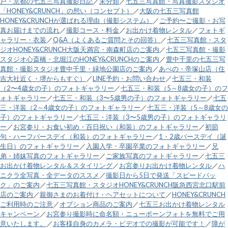
戸・京都の七五三写真撮影日記
／
未分類
／
七五三写真館・写真撮影スタジオ
「HONEY&CRUNCH」の想い（コンセプト）
／
大阪の七五三写真館
HONEY&CRUNCHが選ばれる理由（撮影システム）
／
ご予約〜ご撮影・お写
真お届けまでの流れ
／
撮影コース・料金
／
お出かけ着物レンタル
／
フォトギ
ャラリー・衣装
／
Q&A（よくあるご質問とその回答）
／
七五三写真館・スタ
ジオHONEY&CRUNCH大阪天満宮・南森町店のご案内
／
七五三写真館・撮影
スタジオ心斎橋・北堀江のHONEY&CRUNCHのご案内
／
豊中千里の七五三写
真館・撮影スタジオ豊中千里・緑地公園店のご案内
／
あべの・帝塚山店（住
吉大社近く・堺からもすぐ）
／
LINE予約・お問い合わせ
／
七五三・和装
（2〜4歳女の子）のフォトギャラリー
／
七五三・和装（5～8歳女の子）のフ
ォトギャラリー
／
七五三・和装（3〜5歳男の子）のフォトギャラリー
／
七五
三・洋装（2～4歳女の子）のフォトギャラリー
／
七五三・洋装（5～8歳女の
子）のフォトギャラリー
／
七五三・洋装（3〜5歳男の子）のフォトギャラリ
ー
／
お宮参り・お食い初め・百日祝い（和装）のフォトギャラリー
／
初節
句・ハーフバースデイ（和装）のフォトギャラリー
／
1・2歳バースデイ（誕
生日）のフォトギャラリー
／
入園入学・卒園卒業のフォトギャラリー
／
兄
弟・姉妹写真のフォトギャラリー
／
ご家族写真のフォトギャラリー
／
七五三
お出かけ着物レンタル＆スタイリング
／
お宮参りお出かけ着物レンタル
／
ハ
ニクラ全写真・全データのススメ
／
撮影日から5日で発送「スピードパッ
ク」のご案内
／
七五三写真館・スタジオHONEY&CRUNCH阪急西宮北口駅前
店のご案内
／
親御さまのお着付け・ヘアセットについて
／
HONEY&CRUNCH
ご利用時のご注意
／
オプション商品のご案内
／
七五三お出かけ着物レンタル
キャンペーン
／
お宮参り撮影時に命名額・ニューボーンフォトを無料でご用
意いたします。
／
お客様自身のカメラ・ビデオでの撮影が可能です！
／
障が