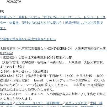
20260706
PR
簡単レシピ・時短レシピなら「ずぼらめしじぇーぴー」へ。レンジ・トース
ター・炊飯器、便利なものはどんどん使おう！簡単+美味しい=ズボラ飯で
す！
北新地で焼き鳥なら炭火焼鳥さかもりへ
大阪天満宮で七五三写真撮影ならHONEY&CRUNCH 大阪天満宮南森町本店
(旧2号店)
〒530-0044 大阪市北区東天満2-10-41 双栄ビル5F
（大阪市営地下鉄堺筋線・谷町線「南森町駅」、JR東西線「大阪天満宮駅」
より徒歩1～3分）
ご予約・お問い合わせ（各店共通）
050-6861-8296 （電話受付時間・平日8:45～16:00、土日祝8:45～18:00・
祝日除く火曜日定休） E-mail love_kids[アットマーク]8296.jp ※スパム
防止のため[アットマーク]を@に変えてください。 ※非通知でのお電話は
防犯上の理由により応答いたしません。
すべての撮影コース・キャンペーンの価格は当店の判断により予告なく変更
となることがあります。
お知らせ
／
アンケート（口コミ・評判情報）
／
スタッフブログ
／
大阪・神