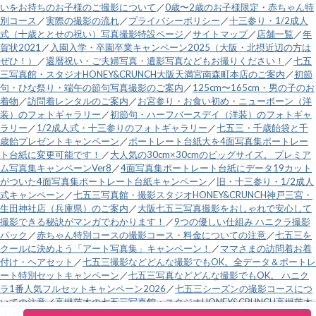
いをお持ちのお子様のご撮影について
／
0歳〜2歳のお子様限定・赤ちゃん特
別コース
／
実際の撮影の流れ
／
プライバシーポリシー
／
十三参り・1/2成人
式（十歳ととせの祝い）写真撮影特設ページ
／
サイトマップ
／
店舗一覧
／
年
賀状2021
／
入園入学・卒園卒業キャンペーン2025（大阪・北摂近辺の方は
ぜひ！）
／
還暦祝い・ご夫婦写真・遺影写真などもお撮りください！
／
七五
三写真館・スタジオHONEY&CRUNCH大阪天満宮南森町本店のご案内
／
初節
句・ひな祭り・端午の節句写真撮影のご案内
／
125cm〜165cm・男の子のお
着物
／
訪問着レンタルのご案内
／
お宮参り・お食い初め・ニューボーン（洋
装）のフォトギャラリー
／
初節句・ハーフバースデイ（洋装）のフォトギャ
ラリー
／
1/2成人式・十三参りのフォトギャラリー
／
七五三・千歳飴袋と千
歳飴プレゼントキャンペーン
／
ポートレート台紙大を4面写真集ポートレー
ト台紙に変更可能です！
／
大人気の30cm×30cmのビッグサイズ。 プレミア
ム写真集キャンペーンVer8
／
4面写真集ポートレート台紙にデータ19カット
がついた4面写真集ポートレート台紙キャンペーン
／
旧・十三参り・1/2成人
式キャンペーン
／
七五三写真館・撮影スタジオHONEY&CRUNCH神戸三宮・
生田神社店（兵庫県）のご案内
／
大阪七五三写真撮影をおしゃれで安心して
撮影できる秘訣がマンガでわかります！
／
9つの優しい仕組み ハニクラ撮影
パック
／
赤ちゃん特別コースの撮影コース・料金についての注意
／
七五三を
クールに決めよう「アート写真集」キャンペーン！
／
ママさまの訪問着お着
付け・ヘアセット
／
七五三撮影などどんな撮影でもOK。全データ＆ポートレ
ート特別セットキャンペーン
／
七五三写真などどんな撮影でもOK。 ハニク
ラ1番人気フルセットキャンペーン2026
／
七五三シーズンの撮影コースにつ
いての注意
／
高槻茨木の七五三写真館・スタジオHONEY&CRUNCH高槻茨木
店のご案内
／
電話受付時間変更のお知らせ
／
営業時間外電話
／
直近土日祝の