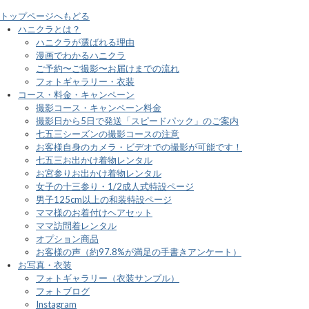
トップページへもどる
ハニクラとは？
ハニクラが選ばれる理由
漫画でわかるハニクラ
ご予約〜ご撮影〜お届けまでの流れ
フォトギャラリー・衣装
コース・料金・キャンペーン
撮影コース・キャンペーン料金
撮影日から5日で発送「スピードパック」のご案内
七五三シーズンの撮影コースの注意
お客様自身のカメラ・ビデオでの撮影が可能です！
七五三お出かけ着物レンタル
お宮参りお出かけ着物レンタル
女子の十三参り・1/2成人式特設ページ
男子125cm以上の和装特設ページ
ママ様のお着付けヘアセット
ママ訪問着レンタル
オプション商品
お客様の声（約97.8%が満足の手書きアンケート）
お写真・衣装
フォトギャラリー（衣装サンプル）
フォトブログ
Instagram