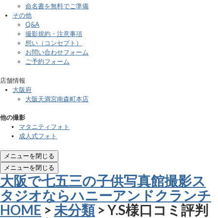
命名書を無料でご準備
その他
Q&A
撮影規約・注意事項
想い（コンセプト）
お問い合わせフォーム
ご予約フォーム
店舗情報
大阪府
大阪天満宮南森町本店
他の撮影
マタニティフォト
成人式フォト
メニューを閉じる
メニューを閉じる
大阪で七五三の子供写真館撮影ス
タジオならハニーアンドクランチ
HOME
>
未分類
> Y.S様口コミ評判