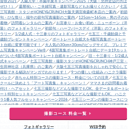
賀状2021
／
入園入学・卒園卒業キャンペーン2025（大阪・北摂近辺の方は
ぜひ！）
／
還暦祝い・ご夫婦写真・遺影写真などもお撮りください！
／
七五
三写真館・スタジオHONEY&CRUNCH大阪天満宮南森町本店のご案内
／
初節
句・ひな祭り・端午の節句写真撮影のご案内
／
125cm〜165cm・男の子のお
着物
／
訪問着レンタルのご案内
／
お宮参り・お食い初め・ニューボーン（洋
装）のフォトギャラリー
／
初節句・ハーフバースデイ（洋装）のフォトギャ
ラリー
／
1/2成人式・十三参りのフォトギャラリー
／
七五三・千歳飴袋と千
歳飴プレゼントキャンペーン
／
ポートレート台紙大を4面写真集ポートレー
ト台紙に変更可能です！
／
大人気の30cm×30cmのビッグサイズ。 プレミア
ム写真集キャンペーンVer8
／
4面写真集ポートレート台紙にデータ19カット
がついた4面写真集ポートレート台紙キャンペーン
／
旧・十三参り・1/2成人
式キャンペーン
／
七五三写真館・撮影スタジオHONEY&CRUNCH神戸三宮・
生田神社店（兵庫県）のご案内
／
大阪七五三写真撮影をおしゃれで安心して
撮影できる秘訣がマンガでわかります！
／
9つの優しい仕組み ハニクラ撮影
パック
／
赤ちゃん特別コースの撮影コース・料金についての注意
／
七五三を
クールに決めよう「アート写真集」キャンペーン！
／
ママさまの訪問着お着
付け・ヘアセット
／
七五三撮影などどんな撮影でもOK。全データ＆ポートレ
ート特別セットキャンペーン
／
七五三写真などどんな撮影でもOK。 ハニク
ラ1番人気フルセットキャンペーン2026
／
七五三シーズンの撮影コースにつ
いての注意
／
高槻茨木の七五三写真館・スタジオHONEY&CRUNCH高槻茨木
店のご案内
／
電話受付時間変更のお知らせ
／
営業時間外電話
／
直近土日祝の
撮影コース 料金一覧
空き状況
／
運営会社
／
緑と黒の市松模様と麻の葉模様の、鬼のようにカッコ
いいポートレート台紙ができました。
／
七五三写真館・スタジオ
フォトギャラリー
WEB予約
HONEY&CRUNCH寝屋川枚方・香里園駅前店（成田山不動尊すぐ）のご案内