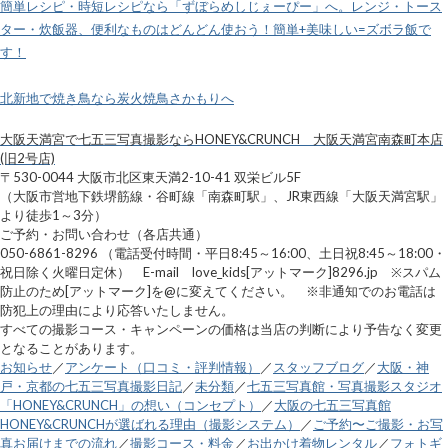
簡単レシピ・時短レシピなら「ずぼらめしじぇーぴー」へ。レンジ・トース
ター・炊飯器、便利なものはどんどん使おう！簡単+美味しい=ズボラ飯で
す！
北新地で焼き鳥なら炭火焼鳥さかもりへ
大阪天満宮で七五三写真撮影ならHONEY&CRUNCH 大阪天満宮南森町本店
(旧2号店)
〒530-0044 大阪市北区東天満2-10-41 双栄ビル5F
（大阪市営地下鉄堺筋線・谷町線「南森町駅」、JR東西線「大阪天満宮駅」
より徒歩1～3分）
ご予約・お問い合わせ（各店共通）
050-6861-8296 （電話受付時間・平日8:45～16:00、土日祝8:45～18:00・
祝日除く火曜日定休） E-mail love_kids[アットマーク]8296.jp ※スパム
防止のため[アットマーク]を@に変えてください。 ※非通知でのお電話は
防犯上の理由により応答いたしません。
すべての撮影コース・キャンペーンの価格は当店の判断により予告なく変更
となることがあります。
お知らせ
／
アンケート（口コミ・評判情報）
／
スタッフブログ
／
大阪・神
戸・京都の七五三写真撮影日記
／
未分類
／
七五三写真館・写真撮影スタジオ
「HONEY&CRUNCH」の想い（コンセプト）
／
大阪の七五三写真館
HONEY&CRUNCHが選ばれる理由（撮影システム）
／
ご予約〜ご撮影・お写
真お届けまでの流れ
／
撮影コース・料金
／
お出かけ着物レンタル
／
フォトギ