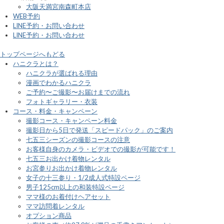
大阪天満宮南森町本店
WEB予約
LINE予約・お問い合わせ
LINE予約・お問い合わせ
トップページへもどる
ハニクラとは？
ハニクラが選ばれる理由
漫画でわかるハニクラ
ご予約〜ご撮影〜お届けまでの流れ
フォトギャラリー・衣装
コース・料金・キャンペーン
撮影コース・キャンペーン料金
撮影日から5日で発送「スピードパック」のご案内
七五三シーズンの撮影コースの注意
お客様自身のカメラ・ビデオでの撮影が可能です！
七五三お出かけ着物レンタル
お宮参りお出かけ着物レンタル
女子の十三参り・1/2成人式特設ページ
男子125cm以上の和装特設ページ
ママ様のお着付けヘアセット
ママ訪問着レンタル
オプション商品