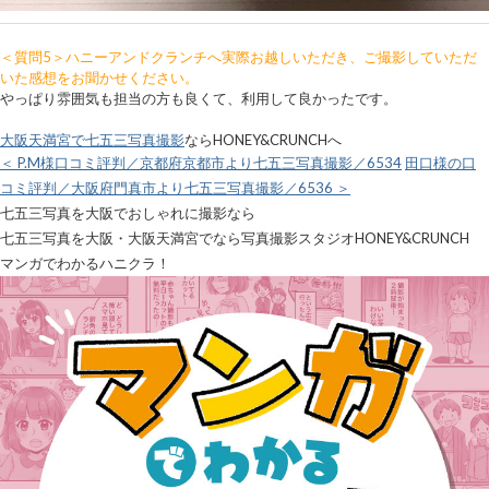
＜質問5＞ハニーアンドクランチへ実際お越しいただき、ご撮影していただ
いた感想をお聞かせください。
やっぱり雰囲気も担当の方も良くて、利用して良かったです。
大阪天満宮で七五三写真撮影
ならHONEY&CRUNCHへ
＜ P.M様口コミ評判／京都府京都市より七五三写真撮影／6534
田口様の口
コミ評判／大阪府門真市より七五三写真撮影／6536 ＞
七五三写真を大阪でおしゃれに撮影なら
七五三写真を大阪・大阪天満宮でなら写真撮影スタジオHONEY&CRUNCH
マンガでわかるハニクラ！