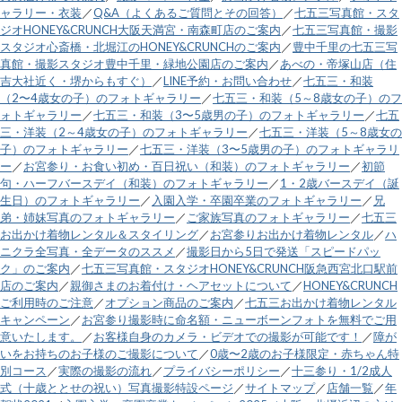
ャラリー・衣装
／
Q&A（よくあるご質問とその回答）
／
七五三写真館・スタ
ジオHONEY&CRUNCH大阪天満宮・南森町店のご案内
／
七五三写真館・撮影
スタジオ心斎橋・北堀江のHONEY&CRUNCHのご案内
／
豊中千里の七五三写
真館・撮影スタジオ豊中千里・緑地公園店のご案内
／
あべの・帝塚山店（住
吉大社近く・堺からもすぐ）
／
LINE予約・お問い合わせ
／
七五三・和装
（2〜4歳女の子）のフォトギャラリー
／
七五三・和装（5～8歳女の子）のフ
ォトギャラリー
／
七五三・和装（3〜5歳男の子）のフォトギャラリー
／
七五
三・洋装（2～4歳女の子）のフォトギャラリー
／
七五三・洋装（5～8歳女の
子）のフォトギャラリー
／
七五三・洋装（3〜5歳男の子）のフォトギャラリ
ー
／
お宮参り・お食い初め・百日祝い（和装）のフォトギャラリー
／
初節
句・ハーフバースデイ（和装）のフォトギャラリー
／
1・2歳バースデイ（誕
生日）のフォトギャラリー
／
入園入学・卒園卒業のフォトギャラリー
／
兄
弟・姉妹写真のフォトギャラリー
／
ご家族写真のフォトギャラリー
／
七五三
お出かけ着物レンタル＆スタイリング
／
お宮参りお出かけ着物レンタル
／
ハ
ニクラ全写真・全データのススメ
／
撮影日から5日で発送「スピードパッ
ク」のご案内
／
七五三写真館・スタジオHONEY&CRUNCH阪急西宮北口駅前
店のご案内
／
親御さまのお着付け・ヘアセットについて
／
HONEY&CRUNCH
ご利用時のご注意
／
オプション商品のご案内
／
七五三お出かけ着物レンタル
キャンペーン
／
お宮参り撮影時に命名額・ニューボーンフォトを無料でご用
意いたします。
／
お客様自身のカメラ・ビデオでの撮影が可能です！
／
障が
いをお持ちのお子様のご撮影について
／
0歳〜2歳のお子様限定・赤ちゃん特
別コース
／
実際の撮影の流れ
／
プライバシーポリシー
／
十三参り・1/2成人
式（十歳ととせの祝い）写真撮影特設ページ
／
サイトマップ
／
店舗一覧
／
年