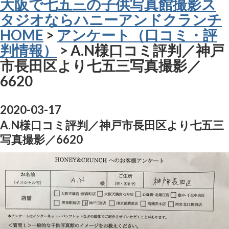
大阪で七五三の子供写真館撮影ス
タジオならハニーアンドクランチ
HOME
>
アンケート（口コミ・評
判情報）
> A.N様口コミ評判／神戸
市長田区より七五三写真撮影／
6620
2020-03-17
A.N様口コミ評判／神戸市長田区より七五三
写真撮影／6620