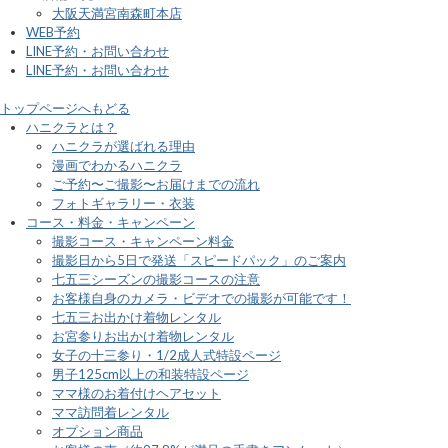
大阪天満宮南森町本店
WEB予約
LINE予約・お問い合わせ
LINE予約・お問い合わせ
トップページへもどる
ハニクラとは？
ハニクラが選ばれる理由
漫画でわかるハニクラ
ご予約〜ご撮影〜お届けまでの流れ
フォトギャラリー・衣装
コース・料金・キャンペーン
撮影コース・キャンペーン料金
撮影日から5日で発送「スピードパック」のご案内
七五三シーズンの撮影コースの注意
お客様自身のカメラ・ビデオでの撮影が可能です！
七五三お出かけ着物レンタル
お宮参りお出かけ着物レンタル
女子の十三参り・1/2成人式特設ページ
男子125cm以上の和装特設ページ
ママ様のお着付けヘアセット
ママ訪問着レンタル
オプション商品