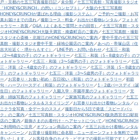
戸・京都の七五三写真撮影日記
／
未分類
／
七五三写真館・写真撮影スタジオ
「HONEY&CRUNCH」の想い（コンセプト）
／
大阪の七五三写真館
HONEY&CRUNCHが選ばれる理由（撮影システム）
／
ご予約〜ご撮影・お写
真お届けまでの流れ
／
撮影コース・料金
／
お出かけ着物レンタル
／
フォトギ
ャラリー・衣装
／
Q&A（よくあるご質問とその回答）
／
七五三写真館・スタ
ジオHONEY&CRUNCH大阪天満宮・南森町店のご案内
／
七五三写真館・撮影
スタジオ心斎橋・北堀江のHONEY&CRUNCHのご案内
／
豊中千里の七五三写
真館・撮影スタジオ豊中千里・緑地公園店のご案内
／
あべの・帝塚山店（住
吉大社近く・堺からもすぐ）
／
LINE予約・お問い合わせ
／
七五三・和装
（2〜4歳女の子）のフォトギャラリー
／
七五三・和装（5～8歳女の子）のフ
ォトギャラリー
／
七五三・和装（3〜5歳男の子）のフォトギャラリー
／
七五
三・洋装（2～4歳女の子）のフォトギャラリー
／
七五三・洋装（5～8歳女の
子）のフォトギャラリー
／
七五三・洋装（3〜5歳男の子）のフォトギャラリ
ー
／
お宮参り・お食い初め・百日祝い（和装）のフォトギャラリー
／
初節
句・ハーフバースデイ（和装）のフォトギャラリー
／
1・2歳バースデイ（誕
生日）のフォトギャラリー
／
入園入学・卒園卒業のフォトギャラリー
／
兄
弟・姉妹写真のフォトギャラリー
／
ご家族写真のフォトギャラリー
／
七五三
お出かけ着物レンタル＆スタイリング
／
お宮参りお出かけ着物レンタル
／
ハ
ニクラ全写真・全データのススメ
／
撮影日から5日で発送「スピードパッ
ク」のご案内
／
七五三写真館・スタジオHONEY&CRUNCH阪急西宮北口駅前
店のご案内
／
親御さまのお着付け・ヘアセットについて
／
HONEY&CRUNCH
ご利用時のご注意
／
オプション商品のご案内
／
七五三お出かけ着物レンタル
キャンペーン
／
お宮参り撮影時に命名額・ニューボーンフォトを無料でご用
意いたします。
／
お客様自身のカメラ・ビデオでの撮影が可能です！
／
障が