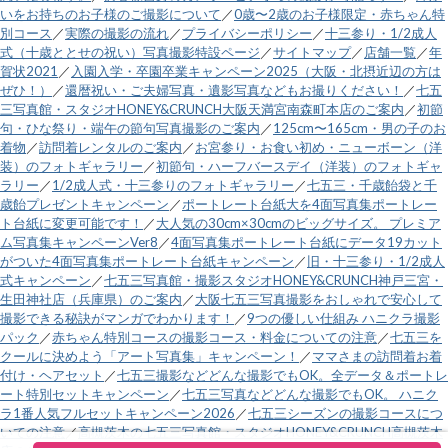
いをお持ちのお子様のご撮影について
／
0歳〜2歳のお子様限定・赤ちゃん特
別コース
／
実際の撮影の流れ
／
プライバシーポリシー
／
十三参り・1/2成人
式（十歳ととせの祝い）写真撮影特設ページ
／
サイトマップ
／
店舗一覧
／
年
賀状2021
／
入園入学・卒園卒業キャンペーン2025（大阪・北摂近辺の方は
ぜひ！）
／
還暦祝い・ご夫婦写真・遺影写真などもお撮りください！
／
七五
三写真館・スタジオHONEY&CRUNCH大阪天満宮南森町本店のご案内
／
初節
句・ひな祭り・端午の節句写真撮影のご案内
／
125cm〜165cm・男の子のお
着物
／
訪問着レンタルのご案内
／
お宮参り・お食い初め・ニューボーン（洋
装）のフォトギャラリー
／
初節句・ハーフバースデイ（洋装）のフォトギャ
ラリー
／
1/2成人式・十三参りのフォトギャラリー
／
七五三・千歳飴袋と千
歳飴プレゼントキャンペーン
／
ポートレート台紙大を4面写真集ポートレー
ト台紙に変更可能です！
／
大人気の30cm×30cmのビッグサイズ。 プレミア
ム写真集キャンペーンVer8
／
4面写真集ポートレート台紙にデータ19カット
がついた4面写真集ポートレート台紙キャンペーン
／
旧・十三参り・1/2成人
式キャンペーン
／
七五三写真館・撮影スタジオHONEY&CRUNCH神戸三宮・
生田神社店（兵庫県）のご案内
／
大阪七五三写真撮影をおしゃれで安心して
撮影できる秘訣がマンガでわかります！
／
9つの優しい仕組み ハニクラ撮影
パック
／
赤ちゃん特別コースの撮影コース・料金についての注意
／
七五三を
クールに決めよう「アート写真集」キャンペーン！
／
ママさまの訪問着お着
付け・ヘアセット
／
七五三撮影などどんな撮影でもOK。全データ＆ポートレ
ート特別セットキャンペーン
／
七五三写真などどんな撮影でもOK。 ハニク
ラ1番人気フルセットキャンペーン2026
／
七五三シーズンの撮影コースにつ
いての注意
／
高槻茨木の七五三写真館・スタジオHONEY&CRUNCH高槻茨木