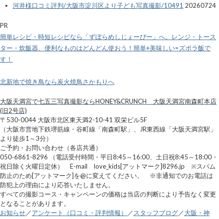
河井様口コミ評判/大阪市淀川区より子ども写真撮影/10491
20260724
PR
簡単レシピ・時短レシピなら「ずぼらめしじぇーぴー」へ。レンジ・トース
ター・炊飯器、便利なものはどんどん使おう！簡単+美味しい=ズボラ飯で
す！
北新地で焼き鳥なら炭火焼鳥さかもりへ
大阪天満宮で七五三写真撮影ならHONEY&CRUNCH 大阪天満宮南森町本店
(旧2号店)
〒530-0044 大阪市北区東天満2-10-41 双栄ビル5F
（大阪市営地下鉄堺筋線・谷町線「南森町駅」、JR東西線「大阪天満宮駅」
より徒歩1～3分）
ご予約・お問い合わせ（各店共通）
050-6861-8296 （電話受付時間・平日8:45～16:00、土日祝8:45～18:00・
祝日除く火曜日定休） E-mail love_kids[アットマーク]8296.jp ※スパム
防止のため[アットマーク]を@に変えてください。 ※非通知でのお電話は
防犯上の理由により応答いたしません。
すべての撮影コース・キャンペーンの価格は当店の判断により予告なく変更
となることがあります。
お知らせ
／
アンケート（口コミ・評判情報）
／
スタッフブログ
／
大阪・神