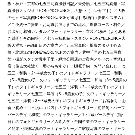
阪・神戸・京都の七五三写真撮影日記
／
未分類
／
七五三写真館・写
真撮影スタジオ「HONEY&CRUNCH」の想い（コンセプト）
／
大阪
の七五三写真館HONEY&CRUNCHが選ばれる理由（撮影システム）
／
ご予約〜ご撮影・お写真お届けまでの流れ
／
撮影コース・料金
／
お出かけ着物レンタル
／
フォトギャラリー・衣装
／
Q&A（よくある
ご質問とその回答）
／
七五三写真館・スタジオHONEY&CRUNCH大
阪天満宮・南森町店のご案内
／
七五三写真館・撮影スタジオ心斎
橋・北堀江のHONEY&CRUNCHのご案内
／
豊中千里の七五三写真
館・撮影スタジオ豊中千里・緑地公園店のご案内
／
あべの・帝塚山
店（住吉大社近く・堺からもすぐ）
／
LINE予約・お問い合わせ
／
七
五三・和装（2〜4歳女の子）のフォトギャラリー
／
七五三・和装
（5～8歳女の子）のフォトギャラリー
／
七五三・和装（3〜5歳男の
子）のフォトギャラリー
／
七五三・洋装（2～4歳女の子）のフォト
ギャラリー
／
七五三・洋装（5～8歳女の子）のフォトギャラリー
／
七五三・洋装（3〜5歳男の子）のフォトギャラリー
／
お宮参り・お
食い初め・百日祝い（和装）のフォトギャラリー
／
初節句・ハーフ
バースデイ（和装）のフォトギャラリー
／
1・2歳バースデイ（誕生
日）のフォトギャラリー
／
入園入学・卒園卒業のフォトギャラリー
／
兄弟・姉妹写真のフォトギャラリー
／
ご家族写真のフォトギャラ