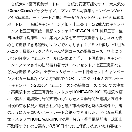
ト台紙大を4面写真集ポートレート台紙に変更可能です！
／
大人気の
30cm×30cmのビッグサイズ。 プレミアム写真集キャンペーンVer8
／
4面写真集ポートレート台紙にデータ19カットがついた4面写真集
ポートレート台紙キャンペーン
／
旧・十三参り・1/2成人式キャンペ
ーン
／
七五三写真館・撮影スタジオHONEY&CRUNCH神戸三宮・生
田神社店（兵庫県）のご案内
／
大阪七五三写真撮影をおしゃれで安
心して撮影できる秘訣がマンガでわかります！
／
9つの優しい仕組み
ハニクラ撮影パック
／
赤ちゃん特別コースの撮影コース・料金につ
いての注意
／
七五三をクールに決めよう「アート写真集」キャンペ
ーン！
／
ママさまの訪問着お着付け・ヘアセット
／
七五三撮影など
どんな撮影でもOK。全データ＆ポートレート特別セットキャンペー
ン
／
七五三写真などどんな撮影でもOK。 ハニクラ1番人気フルセッ
トキャンペーン2026
／
七五三シーズンの撮影コースについての注意
／
高槻茨木の七五三写真館・スタジオHONEY&CRUNCH高槻茨木店
のご案内
／
電話受付時間変更のお知らせ
／
営業時間外電話
／
直近土
日祝の空き状況
／
運営会社
／
緑と黒の市松模様と麻の葉模様の、鬼
のようにカッコいいポートレート台紙ができました。
／
七五三写真
館・スタジオHONEY&CRUNCH寝屋川枚方・香里園駅前店（成田山
不動尊すぐ）のご案内
／
3月30日までにご予約いただいたお客様へ