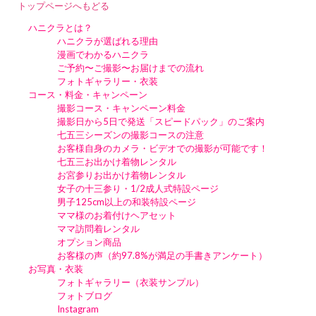
トップページへもどる
ハニクラとは？
ハニクラが選ばれる理由
漫画でわかるハニクラ
ご予約〜ご撮影〜お届けまでの流れ
フォトギャラリー・衣装
コース・料金・キャンペーン
撮影コース・キャンペーン料金
撮影日から5日で発送「スピードパック」のご案内
七五三シーズンの撮影コースの注意
お客様自身のカメラ・ビデオでの撮影が可能です！
七五三お出かけ着物レンタル
お宮参りお出かけ着物レンタル
女子の十三参り・1/2成人式特設ページ
男子125cm以上の和装特設ページ
ママ様のお着付けヘアセット
ママ訪問着レンタル
オプション商品
お客様の声（約97.8%が満足の手書きアンケート）
お写真・衣装
フォトギャラリー（衣装サンプル）
フォトブログ
Instagram