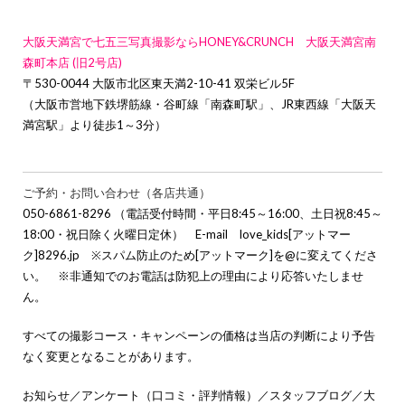
大阪天満宮で七五三写真撮影ならHONEY&CRUNCH 大阪天満宮南
森町本店 (旧2号店)
〒530-0044 大阪市北区東天満2-10-41 双栄ビル5F
（大阪市営地下鉄堺筋線・谷町線「南森町駅」、JR東西線「大阪天
満宮駅」より徒歩1～3分）
ご予約・お問い合わせ（各店共通）
050-6861-8296 （電話受付時間・平日8:45～16:00、土日祝8:45～
18:00・祝日除く火曜日定休） E-mail love_kids[アットマー
ク]8296.jp ※スパム防止のため[アットマーク]を@に変えてくださ
い。 ※非通知でのお電話は防犯上の理由により応答いたしませ
ん。
すべての撮影コース・キャンペーンの価格は当店の判断により予告
なく変更となることがあります。
お知らせ
／
アンケート（口コミ・評判情報）
／
スタッフブログ
／
大