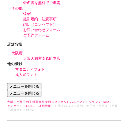
命名書を無料でご準備
その他
Q&A
撮影規約・注意事項
想い（コンセプト）
お問い合わせフォーム
ご予約フォーム
店舗情報
大阪府
大阪天満宮南森町本店
他の撮影
マタニティフォト
成人式フォト
メニューを閉じる
メニューを閉じる
大阪で七五三の子供写真館撮影スタジオならハニーアンドクランチHOME
>
アンケート（口コミ・評判情報）
> 障子様口コミ評判／神戸市中央区より七五
三写真撮影／6642