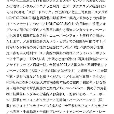
リー
／
七五三お出かけ着物レンタル＆スタイリング
／
お宮参りお出
かけ着物レンタル
／
ハニクラ全写真・全データのススメ
／
撮影日か
ら5日で発送「スピードパック」のご案内
／
七五三写真館・スタジオ
HONEY&CRUNCH阪急西宮北口駅前店のご案内
／
親御さまのお着付
け・ヘアセットについて
／
HONEY&CRUNCHご利用時のご注意
／
オ
プション商品のご案内
／
七五三お出かけ着物レンタルキャンペーン
／
お宮参り撮影時に命名額・ニューボーンフォトを無料でご用意い
たします。
／
お客様自身のカメラ・ビデオでの撮影が可能です！
／
障がいをお持ちのお子様のご撮影について
／
0歳〜2歳のお子様限
定・赤ちゃん特別コース
／
実際の撮影の流れ
／
プライバシーポリシ
ー
／
十三参り・1/2成人式（十歳ととせの祝い）写真撮影特設ページ
／
サイトマップ
／
店舗一覧
／
年賀状2021
／
入園入学・卒園卒業キャ
ンペーン2025（大阪・北摂近辺の方はぜひ！）
／
還暦祝い・ご夫婦
写真・遺影写真などもお撮りください！
／
七五三写真館・スタジオ
HONEY&CRUNCH大阪天満宮南森町本店のご案内
／
初節句・ひな祭
り・端午の節句写真撮影のご案内
／
125cm〜165cm・男の子のお着
物
／
訪問着レンタルのご案内
／
お宮参り・お食い初め・ニューボー
ン（洋装）のフォトギャラリー
／
初節句・ハーフバースデイ（洋
装）のフォトギャラリー
／
1/2成人式・十三参りのフォトギャラリー
／
七五三・千歳飴袋と千歳飴プレゼントキャンペーン
／
ポートレー