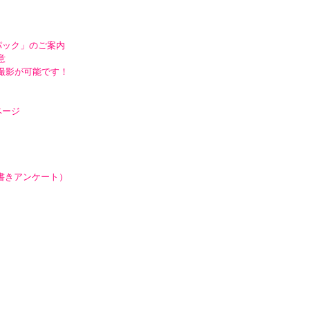
パック」のご案内
意
撮影が可能です！
ページ
手書きアンケート）
）