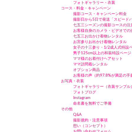
フォトギャラリー・衣装
コース・料金・キャンペーン
撮影コース・キャンペーン料金
撮影日から5日で発送「スピード
七五三シーズンの撮影コースの注
お客様自身のカメラ・ビデオでの
七五三お出かけ着物レンタル
お宮参りお出かけ着物レンタル
女子の十三参り・1/2成人式特設
男子125cm以上の和装特設ページ
ママ様のお着付けヘアセット
ママ訪問着レンタル
オプション商品
お客様の声（約97.8%が満足の
お写真・衣装
フォトギャラリー（衣装サンプル
フォトブログ
Instagram
命名書を無料でご準備
その他
Q&A
撮影規約・注意事項
想い（コンセプト）
お問い合わせフォーム