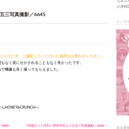
ジオHO
三写真撮影／6645
マンガ
越しいただき、ご撮影していただいた感想をお聞かせください。
間もなく逆にせかされることもなく良かったです。
ので機嫌も良く撮ってもらえました。
ならHONEY&CRUNCHへ
6644
Y.K様口コミ評判／堺市中区より七五三写真撮影／6646 ＞
現在開