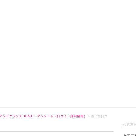
アンドクランチHOME
>
アンケート（口コミ・評判情報）
> 義平様口コ
七五三
七五三