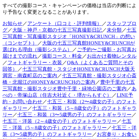
すべての撮影コース・キャンペーンの価格は当店の判断によ
り予告なく変更となることがあります。
お知らせ
／
アンケート（口コミ・評判情報）
／
スタッフブロ
グ
／
大阪・神戸・京都の七五三写真撮影日記
／
未分類
／
七五
三写真館・写真撮影スタジオ「HONEY&CRUNCH」の想い
（コンセプト）
／
大阪の七五三写真館HONEY&CRUNCHが
選ばれる理由（撮影システム）
／
ご予約〜ご撮影・お写真お
届けまでの流れ
／
撮影コース・料金
／
お出かけ着物レンタル
／
フォトギャラリー・衣装
／
Q&A（よくあるご質問とその
回答）
／
七五三写真館・スタジオHONEY&CRUNCH大阪天
満宮・南森町店のご案内
／
七五三写真館・撮影スタジオ心斎
橋・北堀江のHONEY&CRUNCHのご案内
／
豊中千里の七五
三写真館・撮影スタジオ豊中千里・緑地公園店のご案内
／
あ
べの・帝塚山店（住吉大社近く・堺からもすぐ）
／
LINE予
約・お問い合わせ
／
七五三・和装（2〜4歳女の子）のフォト
ギャラリー
／
七五三・和装（5～8歳女の子）のフォトギャラ
リー
／
七五三・和装（3〜5歳男の子）のフォトギャラリー
／
七五三・洋装（2～4歳女の子）のフォトギャラリー
／
七五
三・洋装（5～8歳女の子）のフォトギャラリー
／
七五三・洋
装（3〜5歳男の子）のフォトギャラリー
／
お宮参り・お食い