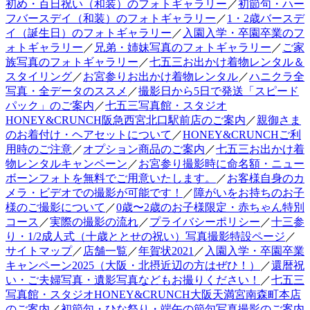
初め・百日祝い（和装）のフォトギャラリー
／
初節句・ハー
フバースデイ（和装）のフォトギャラリー
／
1・2歳バースデ
イ（誕生日）のフォトギャラリー
／
入園入学・卒園卒業のフ
ォトギャラリー
／
兄弟・姉妹写真のフォトギャラリー
／
ご家
族写真のフォトギャラリー
／
七五三お出かけ着物レンタル＆
スタイリング
／
お宮参りお出かけ着物レンタル
／
ハニクラ全
写真・全データのススメ
／
撮影日から5日で発送「スピード
パック」のご案内
／
七五三写真館・スタジオ
HONEY&CRUNCH阪急西宮北口駅前店のご案内
／
親御さま
のお着付け・ヘアセットについて
／
HONEY&CRUNCHご利
用時のご注意
／
オプション商品のご案内
／
七五三お出かけ着
物レンタルキャンペーン
／
お宮参り撮影時に命名額・ニュー
ボーンフォトを無料でご用意いたします。
／
お客様自身のカ
メラ・ビデオでの撮影が可能です！
／
障がいをお持ちのお子
様のご撮影について
／
0歳〜2歳のお子様限定・赤ちゃん特別
コース
／
実際の撮影の流れ
／
プライバシーポリシー
／
十三参
り・1/2成人式（十歳ととせの祝い）写真撮影特設ページ
／
サイトマップ
／
店舗一覧
／
年賀状2021
／
入園入学・卒園卒業
キャンペーン2025（大阪・北摂近辺の方はぜひ！）
／
還暦祝
い・ご夫婦写真・遺影写真などもお撮りください！
／
七五三
写真館・スタジオHONEY&CRUNCH大阪天満宮南森町本店
のご案内
／
初節句・ひな祭り・端午の節句写真撮影のご案内