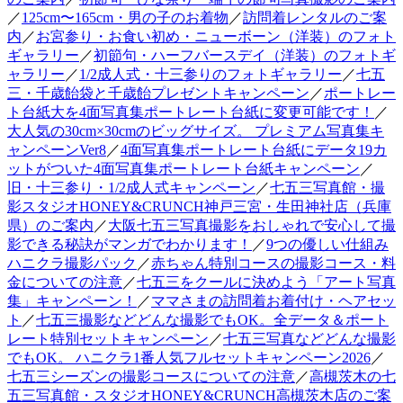
／
125cm〜165cm・男の子のお着物
／
訪問着レンタルのご案
内
／
お宮参り・お食い初め・ニューボーン（洋装）のフォト
ギャラリー
／
初節句・ハーフバースデイ（洋装）のフォトギ
ャラリー
／
1/2成人式・十三参りのフォトギャラリー
／
七五
三・千歳飴袋と千歳飴プレゼントキャンペーン
／
ポートレー
ト台紙大を4面写真集ポートレート台紙に変更可能です！
／
大人気の30cm×30cmのビッグサイズ。 プレミアム写真集キ
ャンペーンVer8
／
4面写真集ポートレート台紙にデータ19カ
ットがついた4面写真集ポートレート台紙キャンペーン
／
旧・十三参り・1/2成人式キャンペーン
／
七五三写真館・撮
影スタジオHONEY&CRUNCH神戸三宮・生田神社店（兵庫
県）のご案内
／
大阪七五三写真撮影をおしゃれで安心して撮
影できる秘訣がマンガでわかります！
／
9つの優しい仕組み
ハニクラ撮影パック
／
赤ちゃん特別コースの撮影コース・料
金についての注意
／
七五三をクールに決めよう「アート写真
集」キャンペーン！
／
ママさまの訪問着お着付け・ヘアセッ
ト
／
七五三撮影などどんな撮影でもOK。全データ＆ポート
レート特別セットキャンペーン
／
七五三写真などどんな撮影
でもOK。 ハニクラ1番人気フルセットキャンペーン2026
／
七五三シーズンの撮影コースについての注意
／
高槻茨木の七
五三写真館・スタジオHONEY&CRUNCH高槻茨木店のご案