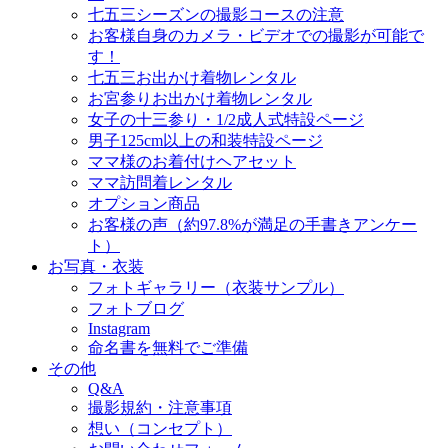
七五三シーズンの撮影コースの注意
お客様自身のカメラ・ビデオでの撮影が可能で
す！
七五三お出かけ着物レンタル
お宮参りお出かけ着物レンタル
女子の十三参り・1/2成人式特設ページ
男子125cm以上の和装特設ページ
ママ様のお着付けヘアセット
ママ訪問着レンタル
オプション商品
お客様の声（約97.8%が満足の手書きアンケー
ト）
お写真・衣装
フォトギャラリー（衣装サンプル）
フォトブログ
Instagram
命名書を無料でご準備
その他
Q&A
撮影規約・注意事項
想い（コンセプト）