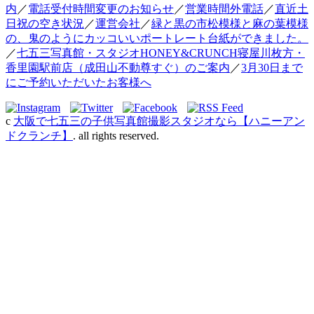
内
／
電話受付時間変更のお知らせ
／
営業時間外電話
／
直近土
日祝の空き状況
／
運営会社
／
緑と黒の市松模様と麻の葉模様
の、鬼のようにカッコいいポートレート台紙ができました。
／
七五三写真館・スタジオHONEY&CRUNCH寝屋川枚方・
香里園駅前店（成田山不動尊すぐ）のご案内
／
3月30日まで
にご予約いただいたお客様へ
c
大阪で七五三の子供写真館撮影スタジオなら【ハニーアン
ドクランチ】
. all rights reserved.