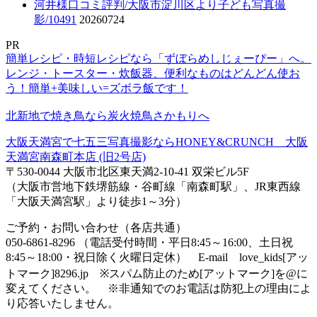
河井様口コミ評判/大阪市淀川区より子ども写真撮
影/10491
20260724
PR
簡単レシピ・時短レシピなら「ずぼらめしじぇーぴー」へ。
レンジ・トースター・炊飯器、便利なものはどんどん使お
う！簡単+美味しい=ズボラ飯です！
北新地で焼き鳥なら炭火焼鳥さかもりへ
大阪天満宮で七五三写真撮影ならHONEY&CRUNCH 大阪
天満宮南森町本店 (旧2号店)
〒530-0044 大阪市北区東天満2-10-41 双栄ビル5F
（大阪市営地下鉄堺筋線・谷町線「南森町駅」、JR東西線
「大阪天満宮駅」より徒歩1～3分）
ご予約・お問い合わせ（各店共通）
050-6861-8296 （電話受付時間・平日8:45～16:00、土日祝
8:45～18:00・祝日除く火曜日定休） E-mail love_kids[アッ
トマーク]8296.jp ※スパム防止のため[アットマーク]を@に
変えてください。 ※非通知でのお電話は防犯上の理由によ
り応答いたしません。