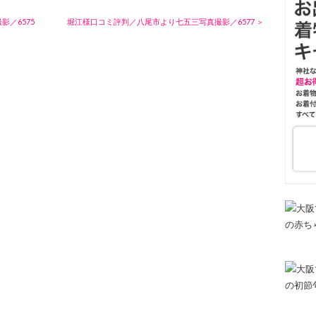
影／6575
堀江様口コミ評判／八尾市より七五三写真撮影／6577 ＞