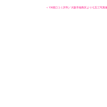
＜ Y.K様口コミ評判／大阪市福島区より七五三写真撮