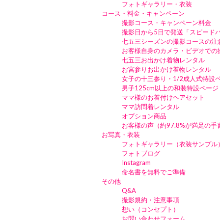
フォトギャラリー・衣装
コース・料金・キャンペーン
撮影コース・キャンペーン料金
撮影日から5日で発送「スピード
七五三シーズンの撮影コースの注
お客様自身のカメラ・ビデオでの
七五三お出かけ着物レンタル
お宮参りお出かけ着物レンタル
女子の十三参り・1/2成人式特設
男子125cm以上の和装特設ページ
ママ様のお着付けヘアセット
ママ訪問着レンタル
オプション商品
お客様の声（約97.8%が満足の
お写真・衣装
フォトギャラリー（衣装サンプル
フォトブログ
Instagram
命名書を無料でご準備
その他
Q&A
撮影規約・注意事項
想い（コンセプト）
お問い合わせフォーム