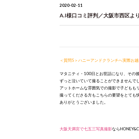
2020-02-11
A.I様口コミ評判／大阪市西区より
＜質問5＞ハニーアンドクランチへ実際お
マタニティ・100日とお世話になり、その
ずっと泣いていて撮ることができませんで
アットホームな雰囲気での撮影で子どもも
撮ってくださる方もこちらの要望をとても
ありがとうございました。
大阪天満宮で七五三写真撮影
ならHONEY&C