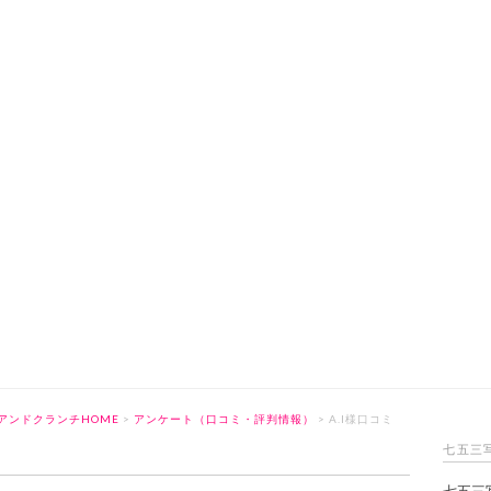
アンドクランチHOME
>
アンケート（口コミ・評判情報）
> A.I様口コミ
七五三
七五三