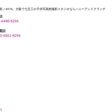
撮影／6576。大阪で七五三の子供写真館撮影スタジオならハニーアンドクランチ
話
-6448-8296
P電話
0-6861-8296
れ