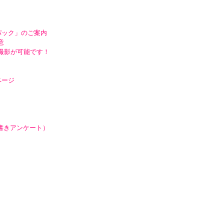
パック」のご案内
意
撮影が可能です！
ページ
手書きアンケート）
）