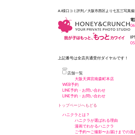
A.I様口コミ評判／大阪市西区より七五三写真
電
06
I
05
上記番号は全店共通受付ダイヤルです！
店舗一覧
大阪天満宮南森町本店
WEB予約
LINE予約・お問い合わせ
LINE予約・お問い合わせ
トップページへもどる
ハニクラとは？
ハニクラが選ばれる理由
漫画でわかるハニクラ
ご予約〜ご撮影〜お届けまでの流