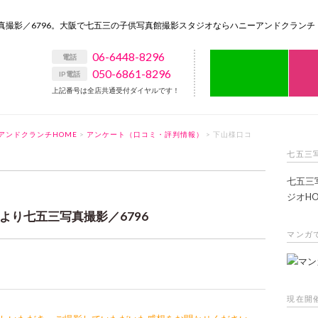
真撮影／6796。大阪で七五三の子供写真館撮影スタジオならハニーアンドクランチ
06-6448-8296
LIN
電話
050-6861-8296
IP電話
上記番号は全店共通受付ダイヤルです！
アンドクランチHOME
>
アンケート（口コミ・評判情報）
> 下山様口コ
七五三
七五三
ジオHO
より七五三写真撮影／6796
マンガ
現在開