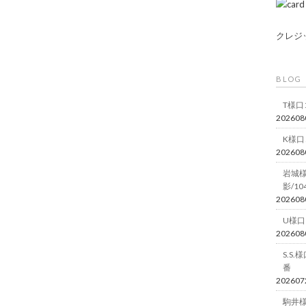
クレジ
BLOG
T様口
202608
K様口
202608
岩城
影/10
202608
U様口
202608
S.S
番
202607
駒井様