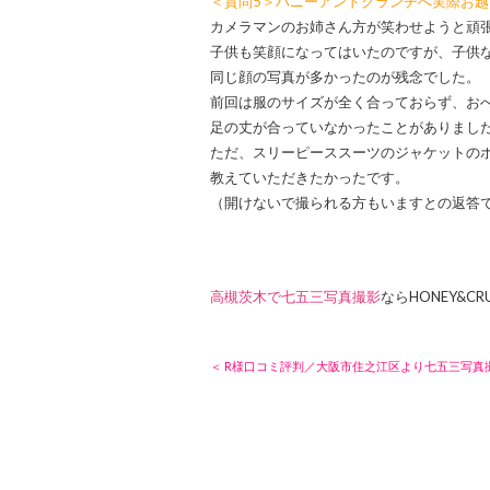
＜質問5＞ハニーアンドクランチへ実際お
カメラマンのお姉さん方が笑わせようと頑
子供も笑顔になってはいたのですが、子供
同じ顔の写真が多かったのが残念でした。
前回は服のサイズが全く合っておらず、お
足の丈が合っていなかったことがありまし
ただ、スリーピーススーツのジャケットの
教えていただきたかったです。
（開けないで撮られる方もいますとの返答
高槻茨木で七五三写真撮影
ならHONEY&CR
＜ R様口コミ評判／大阪市住之江区より七五三写真撮