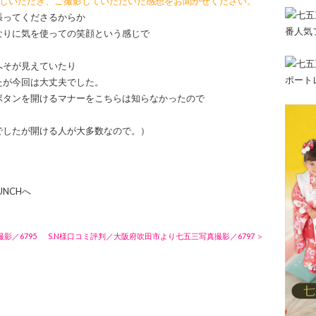
越しいただき、ご撮影していただいた感想をお聞かせください。
張ってくださるからか
なりに気を使っての笑顔という感じで
へそが見えていたり
たが今回は大丈夫でした。
ボタンを開けるマナーをこちらは知らなかったので
でしたが開ける人が大多数なので。）
UNCHへ
影／6795
S.N様口コミ評判／大阪府吹田市より七五三写真撮影／6797 ＞