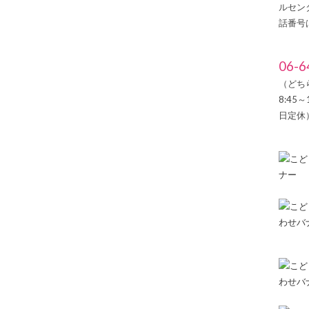
ルセン
話番号
06-6
（どち
8:45
日定休