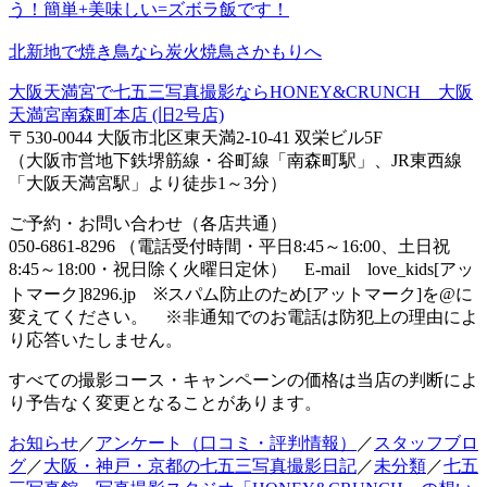
う！簡単+美味しい=ズボラ飯です！
北新地で焼き鳥なら炭火焼鳥さかもりへ
大阪天満宮で七五三写真撮影ならHONEY&CRUNCH 大阪
天満宮南森町本店 (旧2号店)
〒530-0044 大阪市北区東天満2-10-41 双栄ビル5F
（大阪市営地下鉄堺筋線・谷町線「南森町駅」、JR東西線
「大阪天満宮駅」より徒歩1～3分）
ご予約・お問い合わせ（各店共通）
050-6861-8296 （電話受付時間・平日8:45～16:00、土日祝
8:45～18:00・祝日除く火曜日定休） E-mail love_kids[アッ
トマーク]8296.jp ※スパム防止のため[アットマーク]を@に
変えてください。 ※非通知でのお電話は防犯上の理由によ
り応答いたしません。
すべての撮影コース・キャンペーンの価格は当店の判断によ
り予告なく変更となることがあります。
お知らせ
／
アンケート（口コミ・評判情報）
／
スタッフブロ
グ
／
大阪・神戸・京都の七五三写真撮影日記
／
未分類
／
七五