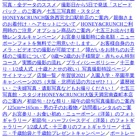
写真・全データのススメ
／
撮影日から5日で発送「スピード
パック」のご案内
／
七五三写真館・スタジオ
HONEY&CRUNCH阪急西宮北口駅前店のご案内
／
親御さま
のお着付け・ヘアセットについて
／
HONEY&CRUNCHご利
用時のご注意
／
オプション商品のご案内
／
七五三お出かけ着
物レンタルキャンペーン
／
お宮参り撮影時に命名額・ニュー
ボーンフォトを無料でご用意いたします。
／
お客様自身のカ
メラ・ビデオでの撮影が可能です！
／
障がいをお持ちのお子
様のご撮影について
／
0歳〜2歳のお子様限定・赤ちゃん特別
コース
／
実際の撮影の流れ
／
プライバシーポリシー
／
十三参
り・1/2成人式（十歳ととせの祝い）写真撮影特設ページ
／
サイトマップ
／
店舗一覧
／
年賀状2021
／
入園入学・卒園卒業
キャンペーン2025（大阪・北摂近辺の方はぜひ！）
／
還暦祝
い・ご夫婦写真・遺影写真などもお撮りください！
／
七五三
写真館・スタジオHONEY&CRUNCH大阪天満宮南森町本店
のご案内
／
初節句・ひな祭り・端午の節句写真撮影のご案内
／
125cm〜165cm・男の子のお着物
／
訪問着レンタルのご案
内
／
お宮参り・お食い初め・ニューボーン（洋装）のフォト
ギャラリー
／
初節句・ハーフバースデイ（洋装）のフォトギ
ャラリー
／
1/2成人式・十三参りのフォトギャラリー
／
七五
三・千歳飴袋と千歳飴プレゼントキャンペーン
／
ポートレー