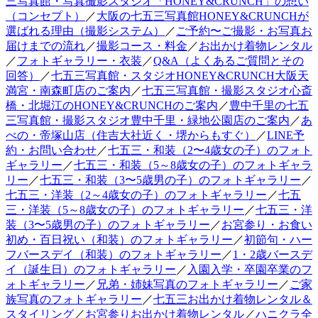
三写真館・写真撮影スタジオ「HONEY&CRUNCH」の想い
（コンセプト）
／
大阪の七五三写真館HONEY&CRUNCHが
選ばれる理由（撮影システム）
／
ご予約〜ご撮影・お写真お
届けまでの流れ
／
撮影コース・料金
／
お出かけ着物レンタル
／
フォトギャラリー・衣装
／
Q&A（よくあるご質問とその
回答）
／
七五三写真館・スタジオHONEY&CRUNCH大阪天
満宮・南森町店のご案内
／
七五三写真館・撮影スタジオ心斎
橋・北堀江のHONEY&CRUNCHのご案内
／
豊中千里の七五
三写真館・撮影スタジオ豊中千里・緑地公園店のご案内
／
あ
べの・帝塚山店（住吉大社近く・堺からもすぐ）
／
LINE予
約・お問い合わせ
／
七五三・和装（2〜4歳女の子）のフォト
ギャラリー
／
七五三・和装（5～8歳女の子）のフォトギャラ
リー
／
七五三・和装（3〜5歳男の子）のフォトギャラリー
／
七五三・洋装（2～4歳女の子）のフォトギャラリー
／
七五
三・洋装（5～8歳女の子）のフォトギャラリー
／
七五三・洋
装（3〜5歳男の子）のフォトギャラリー
／
お宮参り・お食い
初め・百日祝い（和装）のフォトギャラリー
／
初節句・ハー
フバースデイ（和装）のフォトギャラリー
／
1・2歳バースデ
イ（誕生日）のフォトギャラリー
／
入園入学・卒園卒業のフ
ォトギャラリー
／
兄弟・姉妹写真のフォトギャラリー
／
ご家
族写真のフォトギャラリー
／
七五三お出かけ着物レンタル＆
スタイリング
／
お宮参りお出かけ着物レンタル
／
ハニクラ全