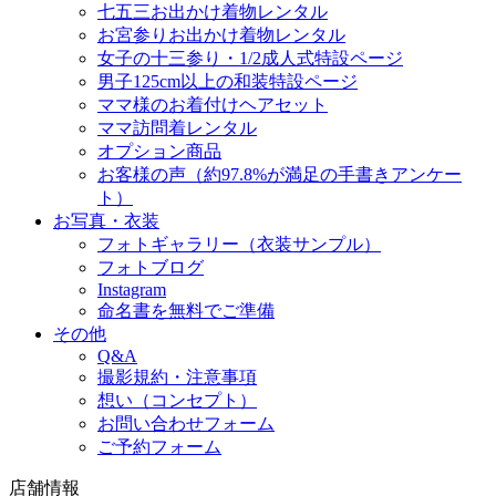
七五三お出かけ着物レンタル
お宮参りお出かけ着物レンタル
女子の十三参り・1/2成人式特設ページ
男子125cm以上の和装特設ページ
ママ様のお着付けヘアセット
ママ訪問着レンタル
オプション商品
お客様の声（約97.8%が満足の手書きアンケー
ト）
お写真・衣装
フォトギャラリー（衣装サンプル）
フォトブログ
Instagram
命名書を無料でご準備
その他
Q&A
撮影規約・注意事項
想い（コンセプト）
お問い合わせフォーム
ご予約フォーム
店舗情報