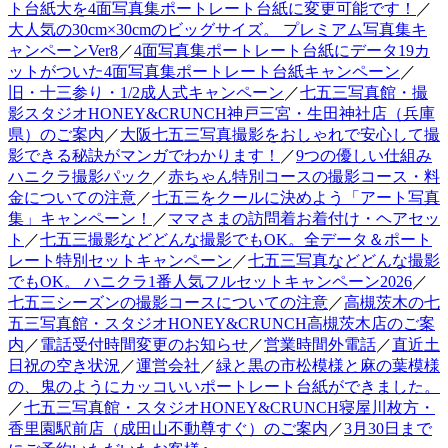
ト台紙大を4面写真集ポートレート台紙に変更可能です！
／
大人気の30cm×30cmのビッグサイズ。 プレミアム写真集キ
ャンペーンVer8
／
4面写真集ポートレート台紙にデータ19カ
ットがついた4面写真集ポートレート台紙キャンペーン
／
旧・十三参り・1/2成人式キャンペーン
／
七五三写真館・撮
影スタジオHONEY&CRUNCH神戸三宮・生田神社店（兵庫
県）のご案内
／
大阪七五三写真撮影をおしゃれで安心して撮
影できる秘訣がマンガでわかります！
／
9つの優しい仕組み
ハニクラ撮影パック
／
赤ちゃん特別コースの撮影コース・料
金についての注意
／
七五三をクールに決めよう「アート写真
集」キャンペーン！
／
ママさまの訪問着お着付け・ヘアセッ
ト
／
七五三撮影などどんな撮影でもOK。全データ＆ポート
レート特別セットキャンペーン
／
七五三写真などどんな撮影
でもOK。 ハニクラ1番人気フルセットキャンペーン2026
／
七五三シーズンの撮影コースについての注意
／
高槻茨木の七
五三写真館・スタジオHONEY&CRUNCH高槻茨木店のご案
内
／
電話受付時間変更のお知らせ
／
営業時間外電話
／
直近土
日祝の空き状況
／
運営会社
／
緑と黒の市松模様と麻の葉模様
の、鬼のようにカッコいいポートレート台紙ができました。
／
七五三写真館・スタジオHONEY&CRUNCH寝屋川枚方・
香里園駅前店（成田山不動尊すぐ）のご案内
／
3月30日まで