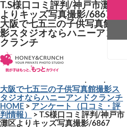
T.S様口コミ評判/神戸市灘区
よりキッズ写真撮影/6867。
大阪で七五三の子供写真館撮
影スタジオならハニーアンド
クランチ
大阪で七五三の子供写真館撮影ス
タジオならハニーアンドクランチ
HOME
>
アンケート（口コミ・評
判情報）
> T.S様口コミ評判/神戸市
灘区よりキッズ写真撮影/6867