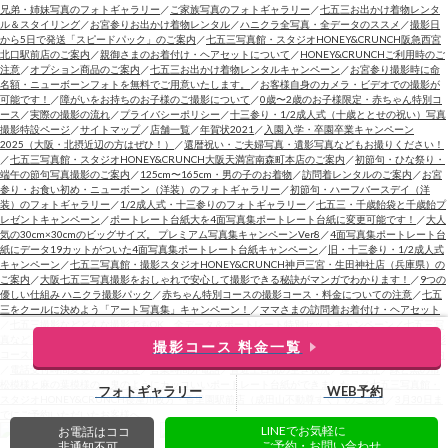
兄弟・姉妹写真のフォトギャラリー
／
ご家族写真のフォトギャラリー
／
七五三お出かけ着物レンタ
ル＆スタイリング
／
お宮参りお出かけ着物レンタル
／
ハニクラ全写真・全データのススメ
／
撮影日
から5日で発送「スピードパック」のご案内
／
七五三写真館・スタジオHONEY&CRUNCH阪急西宮
北口駅前店のご案内
／
親御さまのお着付け・ヘアセットについて
／
HONEY&CRUNCHご利用時のご
注意
／
オプション商品のご案内
／
七五三お出かけ着物レンタルキャンペーン
／
お宮参り撮影時に命
名額・ニューボーンフォトを無料でご用意いたします。
／
お客様自身のカメラ・ビデオでの撮影が
可能です！
／
障がいをお持ちのお子様のご撮影について
／
0歳〜2歳のお子様限定・赤ちゃん特別コ
ース
／
実際の撮影の流れ
／
プライバシーポリシー
／
十三参り・1/2成人式（十歳ととせの祝い）写真
撮影特設ページ
／
サイトマップ
／
店舗一覧
／
年賀状2021
／
入園入学・卒園卒業キャンペーン
2025（大阪・北摂近辺の方はぜひ！）
／
還暦祝い・ご夫婦写真・遺影写真などもお撮りください！
／
七五三写真館・スタジオHONEY&CRUNCH大阪天満宮南森町本店のご案内
／
初節句・ひな祭り・
端午の節句写真撮影のご案内
／
125cm〜165cm・男の子のお着物
／
訪問着レンタルのご案内
／
お宮
参り・お食い初め・ニューボーン（洋装）のフォトギャラリー
／
初節句・ハーフバースデイ（洋
装）のフォトギャラリー
／
1/2成人式・十三参りのフォトギャラリー
／
七五三・千歳飴袋と千歳飴プ
レゼントキャンペーン
／
ポートレート台紙大を4面写真集ポートレート台紙に変更可能です！
／
大人
気の30cm×30cmのビッグサイズ。 プレミアム写真集キャンペーンVer8
／
4面写真集ポートレート台
紙にデータ19カットがついた4面写真集ポートレート台紙キャンペーン
／
旧・十三参り・1/2成人式
キャンペーン
／
七五三写真館・撮影スタジオHONEY&CRUNCH神戸三宮・生田神社店（兵庫県）の
ご案内
／
大阪七五三写真撮影をおしゃれで安心して撮影できる秘訣がマンガでわかります！
／
9つの
優しい仕組み ハニクラ撮影パック
／
赤ちゃん特別コースの撮影コース・料金についての注意
／
七五
三をクールに決めよう「アート写真集」キャンペーン！
／
ママさまの訪問着お着付け・ヘアセット
／
七五三撮影などどんな撮影でもOK。全データ＆ポートレート特別セットキャンペーン
／
七五三写
真などどんな撮影でもOK。 ハニクラ1番人気フルセットキャンペーン2026
／
七五三シーズンの撮影
撮影コース 料金一覧
コースについての注意
／
高槻茨木の七五三写真館・スタジオHONEY&CRUNCH高槻茨木店のご案内
／
電話受付時間変更のお知らせ
／
営業時間外電話
／
直近土日祝の空き状況
／
運営会社
／
緑と黒の市
松模様と麻の葉模様の、鬼のようにカッコいいポートレート台紙ができました。
／
七五三写真館・
フォトギャラリー
WEB予約
スタジオHONEY&CRUNCH寝屋川枚方・香里園駅前店（成田山不動尊すぐ）のご案内
／
3月30日ま
でにご予約いただいたお客様へ
LINEでお気軽に
お電話はココ
ご予約・お問い合わせ
非通知不可