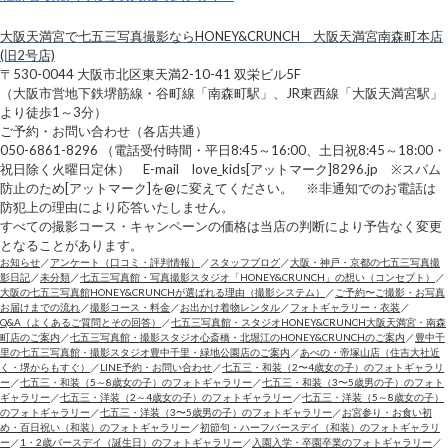
大阪天満宮で七五三写真撮影ならHONEY&CRUNCH 大阪天満宮南森町本店
(旧2号店)
〒530-0044 大阪市北区東天満2-10-41 双栄ビル5F
（大阪市営地下鉄堺筋線・谷町線「南森町駅」、JR東西線「大阪天満宮駅」
より徒歩1～3分）
ご予約・お問い合わせ（各店共通）
050-6861-8296 （電話受付時間・平日8:45～16:00、土日祝8:45～18:00・
祝日除く火曜日定休） E-mail love_kids[アットマーク]8296.jp ※スパム
防止のため[アットマーク]を@に変えてください。 ※非通知でのお電話は
防犯上の理由により応答いたしません。
すべての撮影コース・キャンペーンの価格は当店の判断により予告なく変更
となることがあります。
お知らせ
／
アンケート（口コミ・評判情報）
／
スタッフブログ
／
大阪・神戸・京都の七五三写真撮
影日記
／
未分類
／
七五三写真館・写真撮影スタジオ「HONEY&CRUNCH」の想い（コンセプト）
／
大阪の七五三写真館HONEY&CRUNCHが選ばれる理由（撮影システム）
／
ご予約〜ご撮影・お写真
お届けまでの流れ
／
撮影コース・料金
／
お出かけ着物レンタル
／
フォトギャラリー・衣装
／
Q&A（よくあるご質問とその回答）
／
七五三写真館・スタジオHONEY&CRUNCH大阪天満宮・南森
町店のご案内
／
七五三写真館・撮影スタジオ心斎橋・北堀江のHONEY&CRUNCHのご案内
／
豊中千
里の七五三写真館・撮影スタジオ豊中千里・緑地公園店のご案内
／
あべの・帝塚山店（住吉大社近
く・堺からもすぐ）
／
LINE予約・お問い合わせ
／
七五三・和装（2〜4歳女の子）のフォトギャラリ
ー
／
七五三・和装（5～8歳女の子）のフォトギャラリー
／
七五三・和装（3〜5歳男の子）のフォト
ギャラリー
／
七五三・洋装（2～4歳女の子）のフォトギャラリー
／
七五三・洋装（5～8歳女の子）
のフォトギャラリー
／
七五三・洋装（3〜5歳男の子）のフォトギャラリー
／
お宮参り・お食い初
め・百日祝い（和装）のフォトギャラリー
／
初節句・ハーフバースデイ（和装）のフォトギャラリ
ー
／
1・2歳バースデイ（誕生日）のフォトギャラリー
／
入園入学・卒園卒業のフォトギャラリー
／