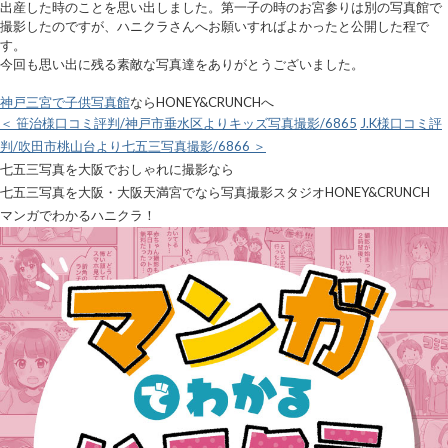
出産した時のことを思い出しました。第一子の時のお宮参りは別の写真館で
撮影したのですが、ハニクラさんへお願いすればよかったと公開した程で
す。
今回も思い出に残る素敵な写真達をありがとうございました。
神戸三宮で子供写真館
ならHONEY&CRUNCHへ
＜ 笹治様口コミ評判/神戸市垂水区よりキッズ写真撮影/6865
J.K様口コミ評
判/吹田市桃山台より七五三写真撮影/6866 ＞
七五三写真を大阪でおしゃれに撮影なら
七五三写真を大阪・大阪天満宮でなら写真撮影スタジオHONEY&CRUNCH
マンガでわかるハニクラ！