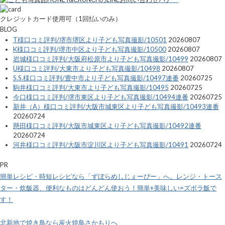
クレジットカード使用可（1回払いのみ）
BLOG
T様口コミ評判/堺市堺区より子ども写真撮影/10501
20260807
K様口コミ評判/堺市中区より子ども写真撮影/10500
20260807
岩城様口コミ評判/大阪府松原市より子ども写真撮影/10499
20260807
U様口コミ評判/大東市より子ども写真撮影/10498
20260807
S.S.様口コミ評判/豊中市より子ども写真撮影/10497連番
20260725
駒井様口コミ評判/大東市より子ども写真撮影/10495
20260725
今口様口コミ評判/堺市東区より子ども写真撮影/10494連番
20260725
新井（A）様口コミ評判/大阪市城東区より子ども写真撮影/10493連番
20260724
懸田様口コミ評判/大阪市城東区より子ども写真撮影/10492連番
20260724
河井様口コミ評判/大阪市淀川区より子ども写真撮影/10491
20260724
PR
簡単レシピ・時短レシピなら「ずぼらめしじぇーぴー」へ。レンジ・トース
ター・炊飯器、便利なものはどんどん使おう！簡単+美味しい=ズボラ飯で
す！
北新地で焼き鳥なら炭火焼鳥さかもりへ