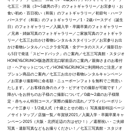
七五三・洋装（3〜5歳男の子）のフォトギャラリー
／
お宮参り・お
食い初め・百日祝い（和装）のフォトギャラリー
／
初節句・ハーフ
バースデイ（和装）のフォトギャラリー
／
1・2歳バースデイ（誕生
日）のフォトギャラリー
／
入園入学・卒園卒業のフォトギャラリー
／
兄弟・姉妹写真のフォトギャラリー
／
ご家族写真のフォトギャラ
リー
／
七五三お出かけ着物レンタル＆スタイリング
／
お宮参りお出
かけ着物レンタル
／
ハニクラ全写真・全データのススメ
／
撮影日か
ら5日で発送「スピードパック」のご案内
／
七五三写真館・スタジオ
HONEY&CRUNCH阪急西宮北口駅前店のご案内
／
親御さまのお着付
け・ヘアセットについて
／
HONEY&CRUNCHご利用時のご注意
／
オ
プション商品のご案内
／
七五三お出かけ着物レンタルキャンペーン
／
お宮参り撮影時に命名額・ニューボーンフォトを無料でご用意い
たします。
／
お客様自身のカメラ・ビデオでの撮影が可能です！
／
障がいをお持ちのお子様のご撮影について
／
0歳〜2歳のお子様限
定・赤ちゃん特別コース
／
実際の撮影の流れ
／
プライバシーポリシ
ー
／
十三参り・1/2成人式（十歳ととせの祝い）写真撮影特設ページ
／
サイトマップ
／
店舗一覧
／
年賀状2021
／
入園入学・卒園卒業キャ
ンペーン2025（大阪・北摂近辺の方はぜひ！）
／
還暦祝い・ご夫婦
写真・遺影写真などもお撮りください！
／
七五三写真館・スタジオ