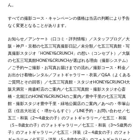
ん。
すべての撮影コース・キャンペーンの価格は当店の判断により予告
なく変更となることがあります。
お知らせ
／
アンケート（口コミ・評判情報）
／
スタッフブログ
／
大
阪・神戸・京都の七五三写真撮影日記
／
未分類
／
七五三写真館・写
真撮影スタジオ「HONEY&CRUNCH」の想い（コンセプト）
／
大阪
の七五三写真館HONEY&CRUNCHが選ばれる理由（撮影システム）
／
ご予約〜ご撮影・お写真お届けまでの流れ
／
撮影コース・料金
／
お出かけ着物レンタル
／
フォトギャラリー・衣装
／
Q&A（よくある
ご質問とその回答）
／
七五三写真館・スタジオHONEY&CRUNCH大
阪天満宮・南森町店のご案内
／
七五三写真館・撮影スタジオ心斎
橋・北堀江のHONEY&CRUNCHのご案内
／
豊中千里の七五三写真
館・撮影スタジオ豊中千里・緑地公園店のご案内
／
あべの・帝塚山
店（住吉大社近く・堺からもすぐ）
／
LINE予約・お問い合わせ
／
七
五三・和装（2〜4歳女の子）のフォトギャラリー
／
七五三・和装
（5～8歳女の子）のフォトギャラリー
／
七五三・和装（3〜5歳男の
子）のフォトギャラリー
／
七五三・洋装（2～4歳女の子）のフォト
ギャラリー
／
七五三・洋装（5～8歳女の子）のフォトギャラリー
／