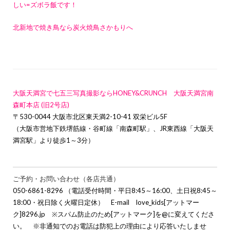
しい=ズボラ飯です！
北新地で焼き鳥なら炭火焼鳥さかもりへ
大阪天満宮で七五三写真撮影ならHONEY&CRUNCH 大阪天満宮南
森町本店 (旧2号店)
〒530-0044 大阪市北区東天満2-10-41 双栄ビル5F
（大阪市営地下鉄堺筋線・谷町線「南森町駅」、JR東西線「大阪天
満宮駅」より徒歩1～3分）
ご予約・お問い合わせ（各店共通）
050-6861-8296 （電話受付時間・平日8:45～16:00、土日祝8:45～
18:00・祝日除く火曜日定休） E-mail love_kids[アットマー
ク]8296.jp ※スパム防止のため[アットマーク]を@に変えてくださ
い。 ※非通知でのお電話は防犯上の理由により応答いたしませ