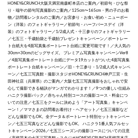
HONEY&CRUNCH大阪天満宮南森町本店のご案内
／
初節句・ひな祭
り・端午の節句写真撮影のご案内
／
125cm〜165cm・男の子のお着
物
／
訪問着レンタルのご案内
／
お宮参り・お食い初め・ニューボー
ン（洋装）のフォトギャラリー
／
初節句・ハーフバースデイ（洋
装）のフォトギャラリー
／
1/2成人式・十三参りのフォトギャラリー
／
七五三・千歳飴袋と千歳飴プレゼントキャンペーン
／
ポートレー
ト台紙大を4面写真集ポートレート台紙に変更可能です！
／
大人気の
30cm×30cmのビッグサイズ。 プレミアム写真集キャンペーンVer8
／
4面写真集ポートレート台紙にデータ19カットがついた4面写真集
ポートレート台紙キャンペーン
／
旧・十三参り・1/2成人式キャンペ
ーン
／
七五三写真館・撮影スタジオHONEY&CRUNCH神戸三宮・生
田神社店（兵庫県）のご案内
／
大阪七五三写真撮影をおしゃれで安
心して撮影できる秘訣がマンガでわかります！
／
9つの優しい仕組み
ハニクラ撮影パック
／
赤ちゃん特別コースの撮影コース・料金につ
いての注意
／
七五三をクールに決めよう「アート写真集」キャンペ
ーン！
／
ママさまの訪問着お着付け・ヘアセット
／
七五三撮影など
どんな撮影でもOK。全データ＆ポートレート特別セットキャンペー
ン
／
七五三写真などどんな撮影でもOK。 ハニクラ1番人気フルセッ
トキャンペーン2026
／
七五三シーズンの撮影コースについての注意
／
高槻茨木の七五三写真館・スタジオHONEY&CRUNCH高槻茨木店