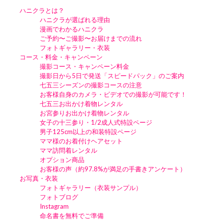
ハニクラとは？
ハニクラが選ばれる理由
漫画でわかるハニクラ
ご予約〜ご撮影〜お届けまでの流れ
フォトギャラリー・衣装
コース・料金・キャンペーン
撮影コース・キャンペーン料金
撮影日から5日で発送「スピードパック」のご案内
七五三シーズンの撮影コースの注意
お客様自身のカメラ・ビデオでの撮影が可能です！
七五三お出かけ着物レンタル
お宮参りお出かけ着物レンタル
女子の十三参り・1/2成人式特設ページ
男子125cm以上の和装特設ページ
ママ様のお着付けヘアセット
ママ訪問着レンタル
オプション商品
お客様の声（約97.8%が満足の手書きアンケート）
お写真・衣装
フォトギャラリー（衣装サンプル）
フォトブログ
Instagram
命名書を無料でご準備