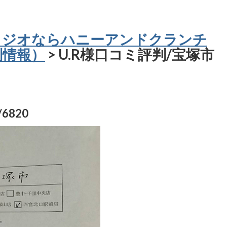
タジオならハニーアンドクランチ
判情報）
> U.R様口コミ評判/宝塚市
820