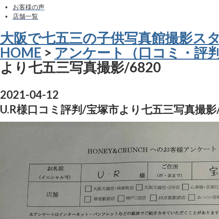
お客様の声
店舗一覧
大阪で七五三の子供写真館撮影ス
HOME
>
アンケート（口コミ・評
より七五三写真撮影/6820
2021-04-12
U.R様口コミ評判/宝塚市より七五三写真撮影/6