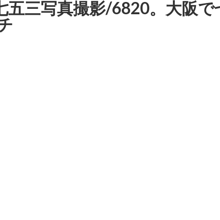
り七五三写真撮影/6820。大
チ