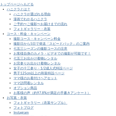
トップページへもどる
ハニクラとは？
ハニクラが選ばれる理由
漫画でわかるハニクラ
ご予約〜ご撮影〜お届けまでの流れ
フォトギャラリー・衣装
コース・料金・キャンペーン
撮影コース・キャンペーン料金
撮影日から5日で発送「スピードパック」のご案内
七五三シーズンの撮影コースの注意
お客様自身のカメラ・ビデオでの撮影が可能です！
七五三お出かけ着物レンタル
お宮参りお出かけ着物レンタル
女子の十三参り・1/2成人式特設ページ
男子125cm以上の和装特設ページ
ママ様のお着付けヘアセット
ママ訪問着レンタル
オプション商品
お客様の声（約97.8%が満足の手書きアンケート）
お写真・衣装
フォトギャラリー（衣装サンプル）
フォトブログ
Instagram