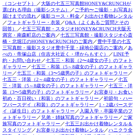
（コンセプト）
／
大阪の七五三写真館HONEY&CRUNCHが
選ばれる理由（撮影システム）
／
ご予約〜ご撮影・お写真お
届けまでの流れ
／
撮影コース・料金
／
お出かけ着物レンタル
／
フォトギャラリー・衣装
／
Q&A（よくあるご質問とその
回答）
／
七五三写真館・スタジオHONEY&CRUNCH大阪天
満宮・南森町店のご案内
／
七五三写真館・撮影スタジオ心斎
橋・北堀江のHONEY&CRUNCHのご案内
／
豊中千里の七五
三写真館・撮影スタジオ豊中千里・緑地公園店のご案内
／
あ
べの・帝塚山店（住吉大社近く・堺からもすぐ）
／
LINE予
約・お問い合わせ
／
七五三・和装（2〜4歳女の子）のフォト
ギャラリー
／
七五三・和装（5～8歳女の子）のフォトギャラ
リー
／
七五三・和装（3〜5歳男の子）のフォトギャラリー
／
七五三・洋装（2～4歳女の子）のフォトギャラリー
／
七五
三・洋装（5～8歳女の子）のフォトギャラリー
／
七五三・洋
装（3〜5歳男の子）のフォトギャラリー
／
お宮参り・お食い
初め・百日祝い（和装）のフォトギャラリー
／
初節句・ハー
フバースデイ（和装）のフォトギャラリー
／
1・2歳バースデ
イ（誕生日）のフォトギャラリー
／
入園入学・卒園卒業のフ
ォトギャラリー
／
兄弟・姉妹写真のフォトギャラリー
／
ご家
族写真のフォトギャラリー
／
七五三お出かけ着物レンタル＆
スタイリング
／
お宮参りお出かけ着物レンタル
／
ハニクラ全