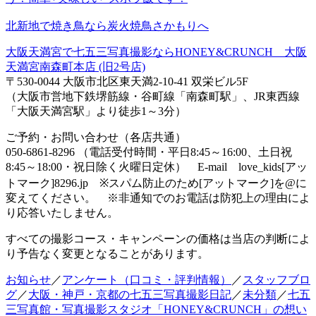
北新地で焼き鳥なら炭火焼鳥さかもりへ
大阪天満宮で七五三写真撮影ならHONEY&CRUNCH 大阪
天満宮南森町本店 (旧2号店)
〒530-0044 大阪市北区東天満2-10-41 双栄ビル5F
（大阪市営地下鉄堺筋線・谷町線「南森町駅」、JR東西線
「大阪天満宮駅」より徒歩1～3分）
ご予約・お問い合わせ（各店共通）
050-6861-8296 （電話受付時間・平日8:45～16:00、土日祝
8:45～18:00・祝日除く火曜日定休） E-mail love_kids[アッ
トマーク]8296.jp ※スパム防止のため[アットマーク]を@に
変えてください。 ※非通知でのお電話は防犯上の理由によ
り応答いたしません。
すべての撮影コース・キャンペーンの価格は当店の判断によ
り予告なく変更となることがあります。
お知らせ
／
アンケート（口コミ・評判情報）
／
スタッフブロ
グ
／
大阪・神戸・京都の七五三写真撮影日記
／
未分類
／
七五
三写真館・写真撮影スタジオ「HONEY&CRUNCH」の想い