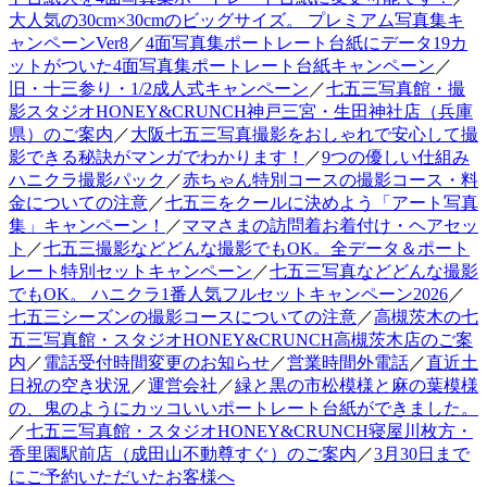
大人気の30cm×30cmのビッグサイズ。 プレミアム写真集キ
ャンペーンVer8
／
4面写真集ポートレート台紙にデータ19カ
ットがついた4面写真集ポートレート台紙キャンペーン
／
旧・十三参り・1/2成人式キャンペーン
／
七五三写真館・撮
影スタジオHONEY&CRUNCH神戸三宮・生田神社店（兵庫
県）のご案内
／
大阪七五三写真撮影をおしゃれで安心して撮
影できる秘訣がマンガでわかります！
／
9つの優しい仕組み
ハニクラ撮影パック
／
赤ちゃん特別コースの撮影コース・料
金についての注意
／
七五三をクールに決めよう「アート写真
集」キャンペーン！
／
ママさまの訪問着お着付け・ヘアセッ
ト
／
七五三撮影などどんな撮影でもOK。全データ＆ポート
レート特別セットキャンペーン
／
七五三写真などどんな撮影
でもOK。 ハニクラ1番人気フルセットキャンペーン2026
／
七五三シーズンの撮影コースについての注意
／
高槻茨木の七
五三写真館・スタジオHONEY&CRUNCH高槻茨木店のご案
内
／
電話受付時間変更のお知らせ
／
営業時間外電話
／
直近土
日祝の空き状況
／
運営会社
／
緑と黒の市松模様と麻の葉模様
の、鬼のようにカッコいいポートレート台紙ができました。
／
七五三写真館・スタジオHONEY&CRUNCH寝屋川枚方・
香里園駅前店（成田山不動尊すぐ）のご案内
／
3月30日まで
にご予約いただいたお客様へ