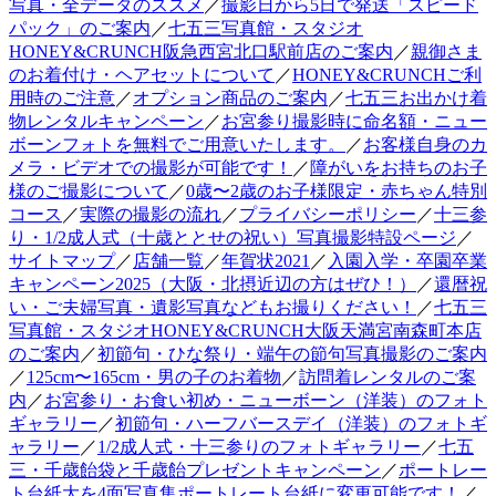
写真・全データのススメ
／
撮影日から5日で発送「スピード
パック」のご案内
／
七五三写真館・スタジオ
HONEY&CRUNCH阪急西宮北口駅前店のご案内
／
親御さま
のお着付け・ヘアセットについて
／
HONEY&CRUNCHご利
用時のご注意
／
オプション商品のご案内
／
七五三お出かけ着
物レンタルキャンペーン
／
お宮参り撮影時に命名額・ニュー
ボーンフォトを無料でご用意いたします。
／
お客様自身のカ
メラ・ビデオでの撮影が可能です！
／
障がいをお持ちのお子
様のご撮影について
／
0歳〜2歳のお子様限定・赤ちゃん特別
コース
／
実際の撮影の流れ
／
プライバシーポリシー
／
十三参
り・1/2成人式（十歳ととせの祝い）写真撮影特設ページ
／
サイトマップ
／
店舗一覧
／
年賀状2021
／
入園入学・卒園卒業
キャンペーン2025（大阪・北摂近辺の方はぜひ！）
／
還暦祝
い・ご夫婦写真・遺影写真などもお撮りください！
／
七五三
写真館・スタジオHONEY&CRUNCH大阪天満宮南森町本店
のご案内
／
初節句・ひな祭り・端午の節句写真撮影のご案内
／
125cm〜165cm・男の子のお着物
／
訪問着レンタルのご案
内
／
お宮参り・お食い初め・ニューボーン（洋装）のフォト
ギャラリー
／
初節句・ハーフバースデイ（洋装）のフォトギ
ャラリー
／
1/2成人式・十三参りのフォトギャラリー
／
七五
三・千歳飴袋と千歳飴プレゼントキャンペーン
／
ポートレー
ト台紙大を4面写真集ポートレート台紙に変更可能です！
／