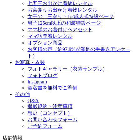
七五三お出かけ着物レンタル
お宮参りお出かけ着物レンタル
女子の十三参り・1/2成人式特設ページ
男子125cm以上の和装特設ページ
ママ様のお着付けヘアセット
ママ訪問着レンタル
オプション商品
お客様の声（約97.8%が満足の手書きアンケー
ト）
お写真・衣装
フォトギャラリー（衣装サンプル）
フォトブログ
Instagram
命名書を無料でご準備
その他
Q&A
撮影規約・注意事項
想い（コンセプト）
お問い合わせフォーム
ご予約フォーム
店舗情報