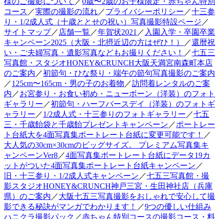
様のご撮影について
／
0歳〜2歳のお子様限定・赤ちゃん特別
コース
／
実際の撮影の流れ
／
プライバシーポリシー
／
十三参
り・1/2成人式（十歳ととせの祝い）写真撮影特設ページ
／
サイトマップ
／
店舗一覧
／
年賀状2021
／
入園入学・卒園卒業
キャンペーン2025（大阪・北摂近辺の方はぜひ！）
／
還暦祝
い・ご夫婦写真・遺影写真などもお撮りください！
／
七五三
写真館・スタジオHONEY&CRUNCH大阪天満宮南森町本店
のご案内
／
初節句・ひな祭り・端午の節句写真撮影のご案内
／
125cm〜165cm・男の子のお着物
／
訪問着レンタルのご案
内
／
お宮参り・お食い初め・ニューボーン（洋装）のフォト
ギャラリー
／
初節句・ハーフバースデイ（洋装）のフォトギ
ャラリー
／
1/2成人式・十三参りのフォトギャラリー
／
七五
三・千歳飴袋と千歳飴プレゼントキャンペーン
／
ポートレー
ト台紙大を4面写真集ポートレート台紙に変更可能です！
／
大人気の30cm×30cmのビッグサイズ。 プレミアム写真集キ
ャンペーンVer8
／
4面写真集ポートレート台紙にデータ19カ
ットがついた4面写真集ポートレート台紙キャンペーン
／
旧・十三参り・1/2成人式キャンペーン
／
七五三写真館・撮
影スタジオHONEY&CRUNCH神戸三宮・生田神社店（兵庫
県）のご案内
／
大阪七五三写真撮影をおしゃれで安心して撮
影できる秘訣がマンガでわかります！
／
9つの優しい仕組み
ハニクラ撮影パック
／
赤ちゃん特別コースの撮影コース・料