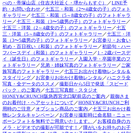
べの・帝塚山店（住吉大社近く・堺からもすぐ）
／
LINE予
約・お問い合わせ
／
七五三・和装（2〜4歳女の子）のフォト
ギャラリー
／
七五三・和装（5～8歳女の子）のフォトギャラ
リー
／
七五三・和装（3〜5歳男の子）のフォトギャラリー
／
七五三・洋装（2～4歳女の子）のフォトギャラリー
／
七五
三・洋装（5～8歳女の子）のフォトギャラリー
／
七五三・洋
装（3〜5歳男の子）のフォトギャラリー
／
お宮参り・お食い
初め・百日祝い（和装）のフォトギャラリー
／
初節句・ハー
フバースデイ（和装）のフォトギャラリー
／
1・2歳バースデ
イ（誕生日）のフォトギャラリー
／
入園入学・卒園卒業のフ
ォトギャラリー
／
兄弟・姉妹写真のフォトギャラリー
／
ご家
族写真のフォトギャラリー
／
七五三お出かけ着物レンタル＆
スタイリング
／
お宮参りお出かけ着物レンタル
／
ハニクラ全
写真・全データのススメ
／
撮影日から5日で発送「スピード
パック」のご案内
／
七五三写真館・スタジオ
HONEY&CRUNCH阪急西宮北口駅前店のご案内
／
親御さま
のお着付け・ヘアセットについて
／
HONEY&CRUNCHご利
用時のご注意
／
オプション商品のご案内
／
七五三お出かけ着
物レンタルキャンペーン
／
お宮参り撮影時に命名額・ニュー
ボーンフォトを無料でご用意いたします。
／
お客様自身のカ
メラ・ビデオでの撮影が可能です！
／
障がいをお持ちのお子