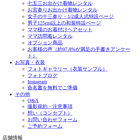
七五三お出かけ着物レンタル
お宮参りお出かけ着物レンタル
女子の十三参り・1/2成人式特設ページ
男子125cm以上の和装特設ページ
ママ様のお着付けヘアセット
ママ訪問着レンタル
オプション商品
お客様の声（約97.8%が満足の手書きアンケー
ト）
お写真・衣装
フォトギャラリー（衣装サンプル）
フォトブログ
Instagram
命名書を無料でご準備
その他
Q&A
撮影規約・注意事項
想い（コンセプト）
お問い合わせフォーム
ご予約フォーム
店舗情報