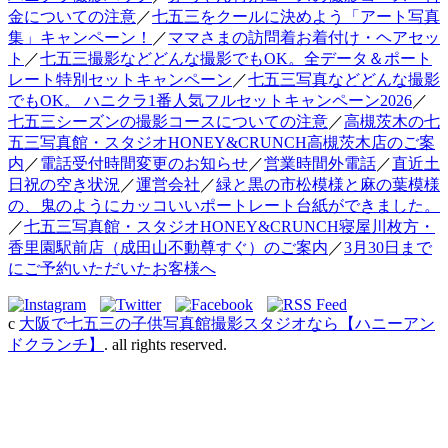
金についての注意
／
七五三をクールに決めよう「アート写真
集」キャンペーン！
／
ママさまの訪問着お着付け・ヘアセッ
ト
／
七五三撮影などどんな撮影でもOK。全データ＆ポート
レート特別セットキャンペーン
／
七五三写真などどんな撮影
でもOK。 ハニクラ1番人気フルセットキャンペーン2026
／
七五三シーズンの撮影コースについての注意
／
高槻茨木の七
五三写真館・スタジオHONEY&CRUNCH高槻茨木店のご案
内
／
電話受付時間変更のお知らせ
／
営業時間外電話
／
直近土
日祝の空き状況
／
運営会社
／
緑と黒の市松模様と麻の葉模様
の、鬼のようにカッコいいポートレート台紙ができました。
／
七五三写真館・スタジオHONEY&CRUNCH寝屋川枚方・
香里園駅前店（成田山不動尊すぐ）のご案内
／
3月30日まで
にご予約いただいたお客様へ
c
大阪で七五三の子供写真館撮影スタジオなら【ハニーアン
ドクランチ】
. all rights reserved.