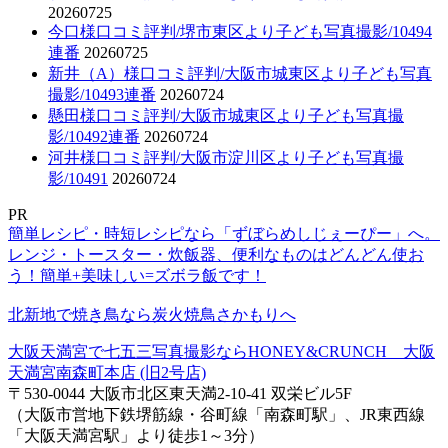
20260725
今口様口コミ評判/堺市東区より子ども写真撮影/10494
連番
20260725
新井（A）様口コミ評判/大阪市城東区より子ども写真
撮影/10493連番
20260724
懸田様口コミ評判/大阪市城東区より子ども写真撮
影/10492連番
20260724
河井様口コミ評判/大阪市淀川区より子ども写真撮
影/10491
20260724
PR
簡単レシピ・時短レシピなら「ずぼらめしじぇーぴー」へ。
レンジ・トースター・炊飯器、便利なものはどんどん使お
う！簡単+美味しい=ズボラ飯です！
北新地で焼き鳥なら炭火焼鳥さかもりへ
大阪天満宮で七五三写真撮影ならHONEY&CRUNCH 大阪
天満宮南森町本店 (旧2号店)
〒530-0044 大阪市北区東天満2-10-41 双栄ビル5F
（大阪市営地下鉄堺筋線・谷町線「南森町駅」、JR東西線
「大阪天満宮駅」より徒歩1～3分）