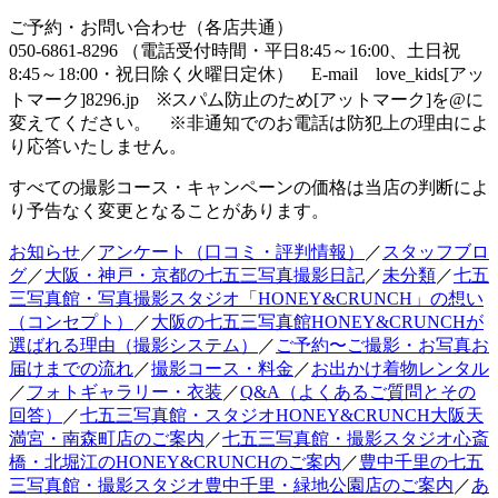
ご予約・お問い合わせ（各店共通）
050-6861-8296 （電話受付時間・平日8:45～16:00、土日祝
8:45～18:00・祝日除く火曜日定休） E-mail love_kids[アッ
トマーク]8296.jp ※スパム防止のため[アットマーク]を@に
変えてください。 ※非通知でのお電話は防犯上の理由によ
り応答いたしません。
すべての撮影コース・キャンペーンの価格は当店の判断によ
り予告なく変更となることがあります。
お知らせ
／
アンケート（口コミ・評判情報）
／
スタッフブロ
グ
／
大阪・神戸・京都の七五三写真撮影日記
／
未分類
／
七五
三写真館・写真撮影スタジオ「HONEY&CRUNCH」の想い
（コンセプト）
／
大阪の七五三写真館HONEY&CRUNCHが
選ばれる理由（撮影システム）
／
ご予約〜ご撮影・お写真お
届けまでの流れ
／
撮影コース・料金
／
お出かけ着物レンタル
／
フォトギャラリー・衣装
／
Q&A（よくあるご質問とその
回答）
／
七五三写真館・スタジオHONEY&CRUNCH大阪天
満宮・南森町店のご案内
／
七五三写真館・撮影スタジオ心斎
橋・北堀江のHONEY&CRUNCHのご案内
／
豊中千里の七五
三写真館・撮影スタジオ豊中千里・緑地公園店のご案内
／
あ