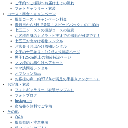
ご予約〜ご撮影〜お届けまでの流れ
フォトギャラリー・衣装
コース・料金・キャンペーン
撮影コース・キャンペーン料金
撮影日から5日で発送「スピードパック」のご案内
七五三シーズンの撮影コースの注意
お客様自身のカメラ・ビデオでの撮影が可能です！
七五三お出かけ着物レンタル
お宮参りお出かけ着物レンタル
女子の十三参り・1/2成人式特設ページ
男子125cm以上の和装特設ページ
ママ様のお着付けヘアセット
ママ訪問着レンタル
オプション商品
お客様の声（約97.8%が満足の手書きアンケート）
お写真・衣装
フォトギャラリー（衣装サンプル）
フォトブログ
Instagram
命名書を無料でご準備
その他
Q&A
撮影規約・注意事項
想い（コンセプト）