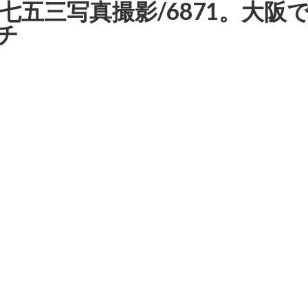
七五三写真撮影/6871。大
チ