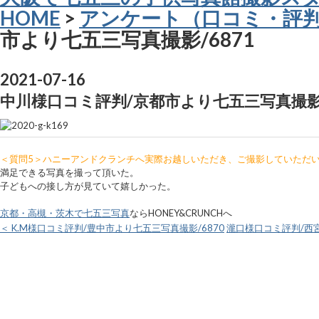
HOME
>
アンケート（口コミ・評
市より七五三写真撮影/6871
2021-07-16
中川様口コミ評判/京都市より七五三写真撮影/
＜質問5＞ハニーアンドクランチへ実際お越しいただき、ご撮影していただ
満足できる写真を撮って頂いた。
子どもへの接し方が見ていて嬉しかった。
京都・高槻・茨木で七五三写真
ならHONEY&CRUNCHへ
＜ K.M様口コミ評判/豊中市より七五三写真撮影/6870
瀧口様口コミ評判/西宮