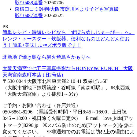
影/10488連番
20260706
森様口コミ評判/大阪市淀川区より子ども写真撮
影/10487連番
20260625
PR
簡単レシピ・時短レシピなら「ずぼらめしじぇーぴー」へ。
レンジ・トースター・炊飯器、便利なものはどんどん使お
う！簡単+美味しい=ズボラ飯です！
北新地で焼き鳥なら炭火焼鳥さかもりへ
大阪天満宮で七五三写真撮影ならHONEY&CRUNCH 大阪
天満宮南森町本店 (旧2号店)
〒530-0044 大阪市北区東天満2-10-41 双栄ビル5F
（大阪市営地下鉄堺筋線・谷町線「南森町駅」、JR東西線
「大阪天満宮駅」より徒歩1～3分）
ご予約・お問い合わせ（各店共通）
050-6861-8296 （電話受付時間・平日8:45～16:00、土日祝
8:45～18:00・祝日除く火曜日定休） E-mail love_kids[アッ
トマーク]8296.jp ※スパム防止のため[アットマーク]を@に
変えてください。 ※非通知でのお電話は防犯上の理由によ