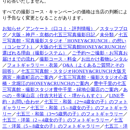
り応答いたしません。
すべての撮影コース・キャンペーンの価格は当店の判断によ
り予告なく変更となることがあります。
お知らせ
／
アンケート（口コミ・評判情報）
／
スタッフブロ
グ
／
大阪・神戸・京都の七五三写真撮影日記
／
未分類
／
七五
三写真館・写真撮影スタジオ「HONEY&CRUNCH」の想い
（コンセプト）
／
大阪の七五三写真館HONEY&CRUNCHが
選ばれる理由（撮影システム）
／
ご予約〜ご撮影・お写真お
届けまでの流れ
／
撮影コース・料金
／
お出かけ着物レンタル
／
フォトギャラリー・衣装
／
Q&A（よくあるご質問とその
回答）
／
七五三写真館・スタジオHONEY&CRUNCH大阪天
満宮・南森町店のご案内
／
七五三写真館・撮影スタジオ心斎
橋・北堀江のHONEY&CRUNCHのご案内
／
豊中千里の七五
三写真館・撮影スタジオ豊中千里・緑地公園店のご案内
／
あ
べの・帝塚山店（住吉大社近く・堺からもすぐ）
／
LINE予
約・お問い合わせ
／
七五三・和装（2〜4歳女の子）のフォト
ギャラリー
／
七五三・和装（5～8歳女の子）のフォトギャラ
リー
／
七五三・和装（3〜5歳男の子）のフォトギャラリー
／
七五三・洋装（2～4歳女の子）のフォトギャラリー
／
七五
三・洋装（5～8歳女の子）のフォトギャラリー
／
七五三・洋