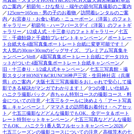
写真館・スタジオHONEY&CRUNCH大阪天満宮南森町本店
のご案内
／
初節句・ひな祭り・端午の節句写真撮影のご案内
／
125cm〜165cm・男の子のお着物
／
訪問着レンタルのご案
内
／
お宮参り・お食い初め・ニューボーン（洋装）のフォト
ギャラリー
／
初節句・ハーフバースデイ（洋装）のフォトギ
ャラリー
／
1/2成人式・十三参りのフォトギャラリー
／
七五
三・千歳飴袋と千歳飴プレゼントキャンペーン
／
ポートレー
ト台紙大を4面写真集ポートレート台紙に変更可能です！
／
大人気の30cm×30cmのビッグサイズ。 プレミアム写真集キ
ャンペーンVer8
／
4面写真集ポートレート台紙にデータ19カ
ットがついた4面写真集ポートレート台紙キャンペーン
／
旧・十三参り・1/2成人式キャンペーン
／
七五三写真館・撮
影スタジオHONEY&CRUNCH神戸三宮・生田神社店（兵庫
県）のご案内
／
大阪七五三写真撮影をおしゃれで安心して撮
影できる秘訣がマンガでわかります！
／
9つの優しい仕組み
ハニクラ撮影パック
／
赤ちゃん特別コースの撮影コース・料
金についての注意
／
七五三をクールに決めよう「アート写真
集」キャンペーン！
／
ママさまの訪問着お着付け・ヘアセッ
ト
／
七五三撮影などどんな撮影でもOK。全データ＆ポート
レート特別セットキャンペーン
／
七五三写真などどんな撮影
でもOK。 ハニクラ1番人気フルセットキャンペーン2026
／
七五三シーズンの撮影コースについての注意
／
高槻茨木の七