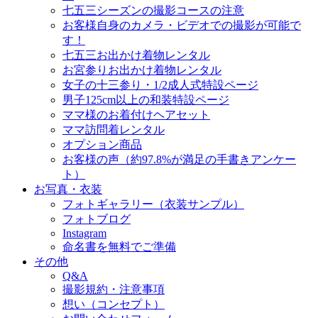
七五三シーズンの撮影コースの注意
お客様自身のカメラ・ビデオでの撮影が可能で
す！
七五三お出かけ着物レンタル
お宮参りお出かけ着物レンタル
女子の十三参り・1/2成人式特設ページ
男子125cm以上の和装特設ページ
ママ様のお着付けヘアセット
ママ訪問着レンタル
オプション商品
お客様の声（約97.8%が満足の手書きアンケー
ト）
お写真・衣装
フォトギャラリー（衣装サンプル）
フォトブログ
Instagram
命名書を無料でご準備
その他
Q&A
撮影規約・注意事項
想い（コンセプト）