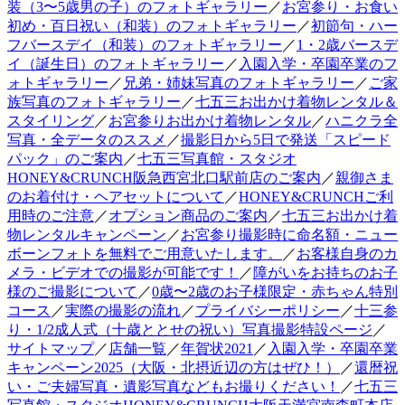
装（3〜5歳男の子）のフォトギャラリー
／
お宮参り・お食い
初め・百日祝い（和装）のフォトギャラリー
／
初節句・ハー
フバースデイ（和装）のフォトギャラリー
／
1・2歳バースデ
イ（誕生日）のフォトギャラリー
／
入園入学・卒園卒業のフ
ォトギャラリー
／
兄弟・姉妹写真のフォトギャラリー
／
ご家
族写真のフォトギャラリー
／
七五三お出かけ着物レンタル＆
スタイリング
／
お宮参りお出かけ着物レンタル
／
ハニクラ全
写真・全データのススメ
／
撮影日から5日で発送「スピード
パック」のご案内
／
七五三写真館・スタジオ
HONEY&CRUNCH阪急西宮北口駅前店のご案内
／
親御さま
のお着付け・ヘアセットについて
／
HONEY&CRUNCHご利
用時のご注意
／
オプション商品のご案内
／
七五三お出かけ着
物レンタルキャンペーン
／
お宮参り撮影時に命名額・ニュー
ボーンフォトを無料でご用意いたします。
／
お客様自身のカ
メラ・ビデオでの撮影が可能です！
／
障がいをお持ちのお子
様のご撮影について
／
0歳〜2歳のお子様限定・赤ちゃん特別
コース
／
実際の撮影の流れ
／
プライバシーポリシー
／
十三参
り・1/2成人式（十歳ととせの祝い）写真撮影特設ページ
／
サイトマップ
／
店舗一覧
／
年賀状2021
／
入園入学・卒園卒業
キャンペーン2025（大阪・北摂近辺の方はぜひ！）
／
還暦祝
い・ご夫婦写真・遺影写真などもお撮りください！
／
七五三