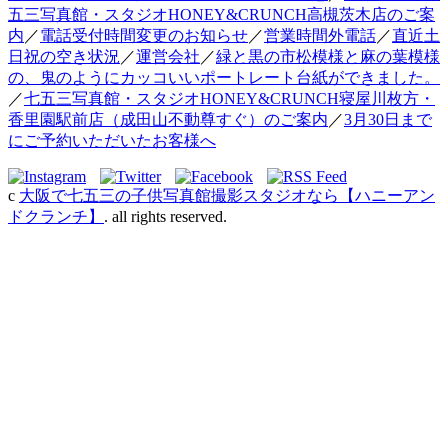
五三写真館・スタジオHONEY&CRUNCH高槻茨木店のご案
内
／
電話受付時間変更のお知らせ
／
営業時間外電話
／
直近土
日祝の空き状況
／
運営会社
／
緑と黒の市松模様と麻の葉模様
の、鬼のようにカッコいいポートレート台紙ができました。
／
七五三写真館・スタジオHONEY&CRUNCH寝屋川枚方・
香里園駅前店（成田山不動尊すぐ）のご案内
／
3月30日まで
にご予約いただいたお客様へ
c
大阪で七五三の子供写真館撮影スタジオなら【ハニーアン
ドクランチ】
. all rights reserved.