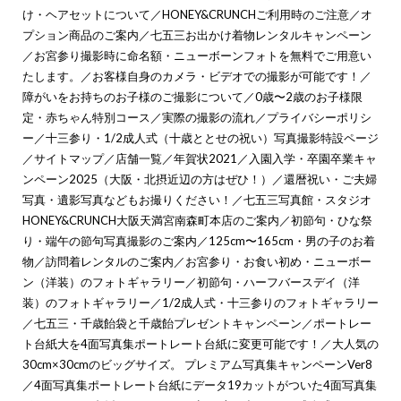
け・ヘアセットについて
／
HONEY&CRUNCHご利用時のご注意
／
オ
プション商品のご案内
／
七五三お出かけ着物レンタルキャンペーン
／
お宮参り撮影時に命名額・ニューボーンフォトを無料でご用意い
たします。
／
お客様自身のカメラ・ビデオでの撮影が可能です！
／
障がいをお持ちのお子様のご撮影について
／
0歳〜2歳のお子様限
定・赤ちゃん特別コース
／
実際の撮影の流れ
／
プライバシーポリシ
ー
／
十三参り・1/2成人式（十歳ととせの祝い）写真撮影特設ページ
／
サイトマップ
／
店舗一覧
／
年賀状2021
／
入園入学・卒園卒業キャ
ンペーン2025（大阪・北摂近辺の方はぜひ！）
／
還暦祝い・ご夫婦
写真・遺影写真などもお撮りください！
／
七五三写真館・スタジオ
HONEY&CRUNCH大阪天満宮南森町本店のご案内
／
初節句・ひな祭
り・端午の節句写真撮影のご案内
／
125cm〜165cm・男の子のお着
物
／
訪問着レンタルのご案内
／
お宮参り・お食い初め・ニューボー
ン（洋装）のフォトギャラリー
／
初節句・ハーフバースデイ（洋
装）のフォトギャラリー
／
1/2成人式・十三参りのフォトギャラリー
／
七五三・千歳飴袋と千歳飴プレゼントキャンペーン
／
ポートレー
ト台紙大を4面写真集ポートレート台紙に変更可能です！
／
大人気の
30cm×30cmのビッグサイズ。 プレミアム写真集キャンペーンVer8
／
4面写真集ポートレート台紙にデータ19カットがついた4面写真集