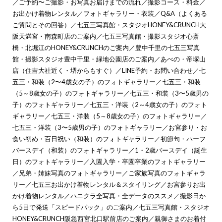
／
ご予約〜ご撮影・お写真お届けまでの流れ
／
撮影コース・料金
／
お出かけ着物レンタル
／
フォトギャラリー・衣装
／
Q&A（よくある
ご質問とその回答）
／
七五三写真館・スタジオHONEY&CRUNCH大
阪天満宮・南森町店のご案内
／
七五三写真館・撮影スタジオ心斎
橋・北堀江のHONEY&CRUNCHのご案内
／
豊中千里の七五三写真
館・撮影スタジオ豊中千里・緑地公園店のご案内
／
あべの・帝塚山
店（住吉大社近く・堺からもすぐ）
／
LINE予約・お問い合わせ
／
七
五三・和装（2〜4歳女の子）のフォトギャラリー
／
七五三・和装
（5～8歳女の子）のフォトギャラリー
／
七五三・和装（3〜5歳男の
子）のフォトギャラリー
／
七五三・洋装（2～4歳女の子）のフォト
ギャラリー
／
七五三・洋装（5～8歳女の子）のフォトギャラリー
／
七五三・洋装（3〜5歳男の子）のフォトギャラリー
／
お宮参り・お
食い初め・百日祝い（和装）のフォトギャラリー
／
初節句・ハーフ
バースデイ（和装）のフォトギャラリー
／
1・2歳バースデイ（誕生
日）のフォトギャラリー
／
入園入学・卒園卒業のフォトギャラリー
／
兄弟・姉妹写真のフォトギャラリー
／
ご家族写真のフォトギャラ
リー
／
七五三お出かけ着物レンタル＆スタイリング
／
お宮参りお出
かけ着物レンタル
／
ハニクラ全写真・全データのススメ
／
撮影日か
ら5日で発送「スピードパック」のご案内
／
七五三写真館・スタジオ
HONEY&CRUNCH阪急西宮北口駅前店のご案内
／
親御さまのお着付