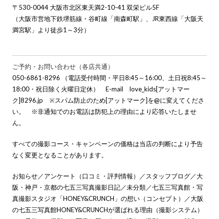
〒530-0044 大阪市北区東天満2-10-41 双栄ビル5F
（大阪市営地下鉄堺筋線・谷町線「南森町駅」、JR東西線「大阪天
満宮駅」より徒歩1～3分）
ご予約・お問い合わせ（各店共通）
050-6861-8296 （電話受付時間・平日8:45～16:00、土日祝8:45～
18:00・祝日除く火曜日定休） E-mail love_kids[アットマー
ク]8296.jp ※スパム防止のため[アットマーク]を@に変えてくださ
い。 ※非通知でのお電話は防犯上の理由により応答いたしませ
ん。
すべての撮影コース・キャンペーンの価格は当店の判断により予告
なく変更となることがあります。
お知らせ
／
アンケート（口コミ・評判情報）
／
スタッフブログ
／
大
阪・神戸・京都の七五三写真撮影日記
／
未分類
／
七五三写真館・写
真撮影スタジオ「HONEY&CRUNCH」の想い（コンセプト）
／
大阪
の七五三写真館HONEY&CRUNCHが選ばれる理由（撮影システム）