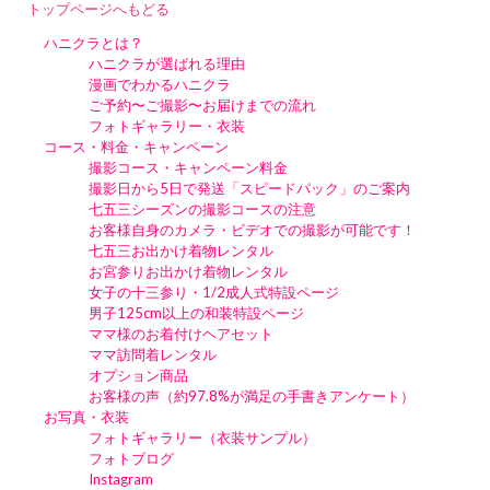
トップページへもどる
ハニクラとは？
ハニクラが選ばれる理由
漫画でわかるハニクラ
ご予約〜ご撮影〜お届けまでの流れ
フォトギャラリー・衣装
コース・料金・キャンペーン
撮影コース・キャンペーン料金
撮影日から5日で発送「スピードパック」のご案内
七五三シーズンの撮影コースの注意
お客様自身のカメラ・ビデオでの撮影が可能です！
七五三お出かけ着物レンタル
お宮参りお出かけ着物レンタル
女子の十三参り・1/2成人式特設ページ
男子125cm以上の和装特設ページ
ママ様のお着付けヘアセット
ママ訪問着レンタル
オプション商品
お客様の声（約97.8%が満足の手書きアンケート）
お写真・衣装
フォトギャラリー（衣装サンプル）
フォトブログ
Instagram