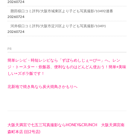
20260724
懸田様口コミ評判/大阪市城東区より子ども写真撮影/10492連番
20260724
河井様口コミ評判/大阪市淀川区より子ども写真撮影/10491
20260724
PR
簡単レシピ・時短レシピなら「ずぼらめしじぇーぴー」へ。レン
ジ・トースター・炊飯器、便利なものはどんどん使おう！簡単+美味
しい=ズボラ飯です！
北新地で焼き鳥なら炭火焼鳥さかもりへ
大阪天満宮で七五三写真撮影ならHONEY&CRUNCH 大阪天満宮南
森町本店 (旧2号店)