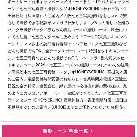
ポートレート台紙キャンペーン
／
旧・十三参り・1/2成人式キャンペ
ーン
／
七五三写真館・撮影スタジオHONEY&CRUNCH神戸三宮・生
田神社店（兵庫県）のご案内
／
大阪七五三写真撮影をおしゃれで安
心して撮影できる秘訣がマンガでわかります！
／
9つの優しい仕組み
ハニクラ撮影パック
／
赤ちゃん特別コースの撮影コース・料金につ
いての注意
／
七五三をクールに決めよう「アート写真集」キャンペ
ーン！
／
ママさまの訪問着お着付け・ヘアセット
／
七五三撮影など
どんな撮影でもOK。全データ＆ポートレート特別セットキャンペー
ン
／
七五三写真などどんな撮影でもOK。 ハニクラ1番人気フルセッ
トキャンペーン2026
／
七五三シーズンの撮影コースについての注意
／
高槻茨木の七五三写真館・スタジオHONEY&CRUNCH高槻茨木店
のご案内
／
電話受付時間変更のお知らせ
／
営業時間外電話
／
直近土
日祝の空き状況
／
運営会社
／
緑と黒の市松模様と麻の葉模様の、鬼
のようにカッコいいポートレート台紙ができました。
／
七五三写真
館・スタジオHONEY&CRUNCH寝屋川枚方・香里園駅前店（成田山
不動尊すぐ）のご案内
／
3月30日までにご予約いただいたお客様へ
撮影コース 料金一覧
c
大阪で七五三の子供写真館撮影スタジオなら【ハニーアンドクランチ】
. all rights