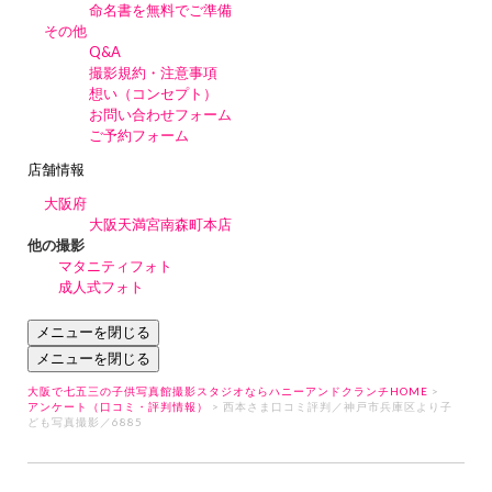
命名書を無料でご準備
その他
Q&A
撮影規約・注意事項
想い（コンセプト）
お問い合わせフォーム
ご予約フォーム
店舗情報
大阪府
大阪天満宮南森町本店
他の撮影
マタニティフォト
成人式フォト
メニューを閉じる
メニューを閉じる
大阪で七五三の子供写真館撮影スタジオならハニーアンドクランチHOME
>
アンケート（口コミ・評判情報）
> 西本さま口コミ評判／神戸市兵庫区より子
ども写真撮影／6885