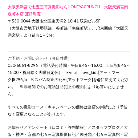
大阪天満宮で七五三写真撮影ならHONEY&CRUNCH 大阪天満宮南
森町本店 (旧2号店)
〒530-0044 大阪市北区東天満2-10-41 双栄ビル5F
（大阪市営地下鉄堺筋線・谷町線「南森町駅」、JR東西線「大阪天
満宮駅」より徒歩1～3分）
ご予約・お問い合わせ（各店共通）
050-6861-8296 （電話受付時間・平日8:45～16:00、土日祝8:45～
18:00・祝日除く火曜日定休） E-mail love_kids[アットマー
ク]8296.jp ※スパム防止のため[アットマーク]を@に変えてくださ
い。 ※非通知でのお電話は防犯上の理由により応答いたしませ
ん。
すべての撮影コース・キャンペーンの価格は当店の判断により予告
なく変更となることがあります。
お知らせ
／
アンケート（口コミ・評判情報）
／
スタッフブログ
／
大
阪・神戸・京都の七五三写真撮影日記
／
未分類
／
七五三写真館・写