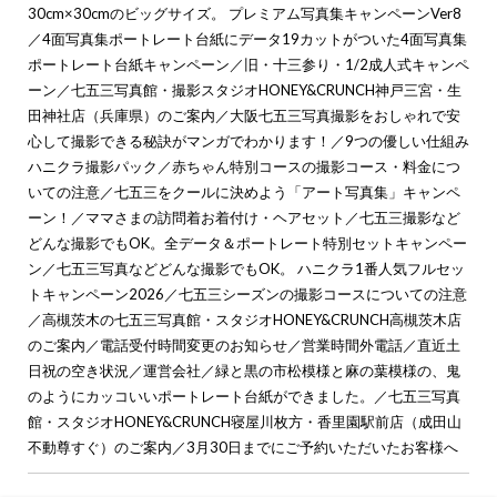
30cm×30cmのビッグサイズ。 プレミアム写真集キャンペーンVer8
／
4面写真集ポートレート台紙にデータ19カットがついた4面写真集
ポートレート台紙キャンペーン
／
旧・十三参り・1/2成人式キャンペ
ーン
／
七五三写真館・撮影スタジオHONEY&CRUNCH神戸三宮・生
田神社店（兵庫県）のご案内
／
大阪七五三写真撮影をおしゃれで安
心して撮影できる秘訣がマンガでわかります！
／
9つの優しい仕組み
ハニクラ撮影パック
／
赤ちゃん特別コースの撮影コース・料金につ
いての注意
／
七五三をクールに決めよう「アート写真集」キャンペ
ーン！
／
ママさまの訪問着お着付け・ヘアセット
／
七五三撮影など
どんな撮影でもOK。全データ＆ポートレート特別セットキャンペー
ン
／
七五三写真などどんな撮影でもOK。 ハニクラ1番人気フルセッ
トキャンペーン2026
／
七五三シーズンの撮影コースについての注意
／
高槻茨木の七五三写真館・スタジオHONEY&CRUNCH高槻茨木店
のご案内
／
電話受付時間変更のお知らせ
／
営業時間外電話
／
直近土
日祝の空き状況
／
運営会社
／
緑と黒の市松模様と麻の葉模様の、鬼
のようにカッコいいポートレート台紙ができました。
／
七五三写真
館・スタジオHONEY&CRUNCH寝屋川枚方・香里園駅前店（成田山
不動尊すぐ）のご案内
／
3月30日までにご予約いただいたお客様へ