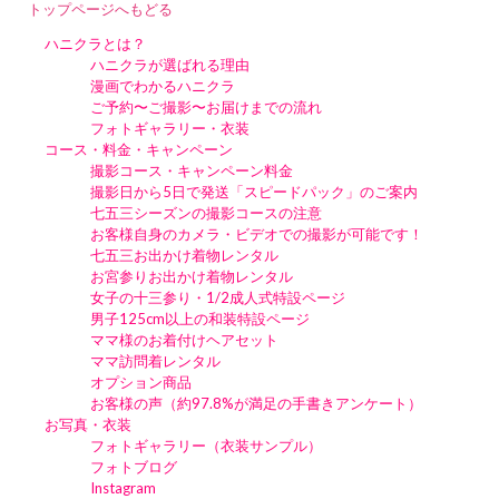
トップページへもどる
ハニクラとは？
ハニクラが選ばれる理由
漫画でわかるハニクラ
ご予約〜ご撮影〜お届けまでの流れ
フォトギャラリー・衣装
コース・料金・キャンペーン
撮影コース・キャンペーン料金
撮影日から5日で発送「スピードパック」のご案内
七五三シーズンの撮影コースの注意
お客様自身のカメラ・ビデオでの撮影が可能です！
七五三お出かけ着物レンタル
お宮参りお出かけ着物レンタル
女子の十三参り・1/2成人式特設ページ
男子125cm以上の和装特設ページ
ママ様のお着付けヘアセット
ママ訪問着レンタル
オプション商品
お客様の声（約97.8%が満足の手書きアンケート）
お写真・衣装
フォトギャラリー（衣装サンプル）
フォトブログ
Instagram