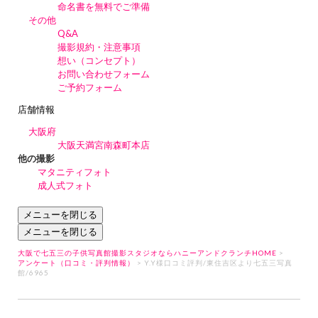
命名書を無料でご準備
その他
Q&A
撮影規約・注意事項
想い（コンセプト）
お問い合わせフォーム
ご予約フォーム
店舗情報
大阪府
大阪天満宮南森町本店
他の撮影
マタニティフォト
成人式フォト
メニューを閉じる
メニューを閉じる
大阪で七五三の子供写真館撮影スタジオならハニーアンドクランチHOME
>
アンケート（口コミ・評判情報）
> Y.Y様口コミ評判/東住吉区より七五三写真
館/6965