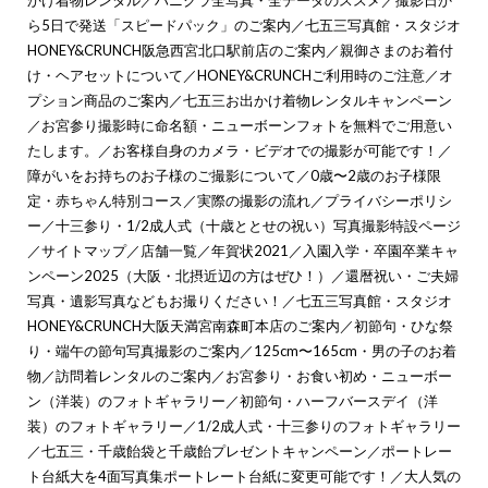
かけ着物レンタル
／
ハニクラ全写真・全データのススメ
／
撮影日か
ら5日で発送「スピードパック」のご案内
／
七五三写真館・スタジオ
HONEY&CRUNCH阪急西宮北口駅前店のご案内
／
親御さまのお着付
け・ヘアセットについて
／
HONEY&CRUNCHご利用時のご注意
／
オ
プション商品のご案内
／
七五三お出かけ着物レンタルキャンペーン
／
お宮参り撮影時に命名額・ニューボーンフォトを無料でご用意い
たします。
／
お客様自身のカメラ・ビデオでの撮影が可能です！
／
障がいをお持ちのお子様のご撮影について
／
0歳〜2歳のお子様限
定・赤ちゃん特別コース
／
実際の撮影の流れ
／
プライバシーポリシ
ー
／
十三参り・1/2成人式（十歳ととせの祝い）写真撮影特設ページ
／
サイトマップ
／
店舗一覧
／
年賀状2021
／
入園入学・卒園卒業キャ
ンペーン2025（大阪・北摂近辺の方はぜひ！）
／
還暦祝い・ご夫婦
写真・遺影写真などもお撮りください！
／
七五三写真館・スタジオ
HONEY&CRUNCH大阪天満宮南森町本店のご案内
／
初節句・ひな祭
り・端午の節句写真撮影のご案内
／
125cm〜165cm・男の子のお着
物
／
訪問着レンタルのご案内
／
お宮参り・お食い初め・ニューボー
ン（洋装）のフォトギャラリー
／
初節句・ハーフバースデイ（洋
装）のフォトギャラリー
／
1/2成人式・十三参りのフォトギャラリー
／
七五三・千歳飴袋と千歳飴プレゼントキャンペーン
／
ポートレー
ト台紙大を4面写真集ポートレート台紙に変更可能です！
／
大人気の