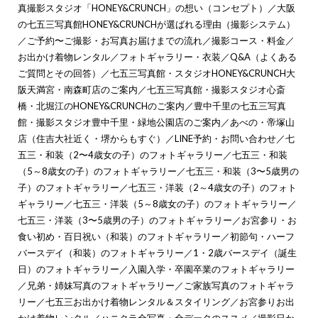
真撮影スタジオ「HONEY&CRUNCH」の想い（コンセプト）
／
大阪
の七五三写真館HONEY&CRUNCHが選ばれる理由（撮影システム）
／
ご予約〜ご撮影・お写真お届けまでの流れ
／
撮影コース・料金
／
お出かけ着物レンタル
／
フォトギャラリー・衣装
／
Q&A（よくある
ご質問とその回答）
／
七五三写真館・スタジオHONEY&CRUNCH大
阪天満宮・南森町店のご案内
／
七五三写真館・撮影スタジオ心斎
橋・北堀江のHONEY&CRUNCHのご案内
／
豊中千里の七五三写真
館・撮影スタジオ豊中千里・緑地公園店のご案内
／
あべの・帝塚山
店（住吉大社近く・堺からもすぐ）
／
LINE予約・お問い合わせ
／
七
五三・和装（2〜4歳女の子）のフォトギャラリー
／
七五三・和装
（5～8歳女の子）のフォトギャラリー
／
七五三・和装（3〜5歳男の
子）のフォトギャラリー
／
七五三・洋装（2～4歳女の子）のフォト
ギャラリー
／
七五三・洋装（5～8歳女の子）のフォトギャラリー
／
七五三・洋装（3〜5歳男の子）のフォトギャラリー
／
お宮参り・お
食い初め・百日祝い（和装）のフォトギャラリー
／
初節句・ハーフ
バースデイ（和装）のフォトギャラリー
／
1・2歳バースデイ（誕生
日）のフォトギャラリー
／
入園入学・卒園卒業のフォトギャラリー
／
兄弟・姉妹写真のフォトギャラリー
／
ご家族写真のフォトギャラ
リー
／
七五三お出かけ着物レンタル＆スタイリング
／
お宮参りお出