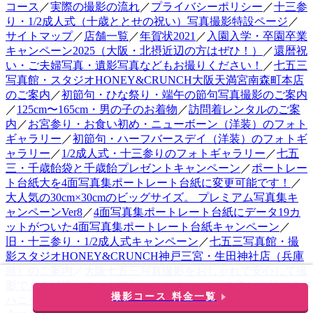
コース
／
実際の撮影の流れ
／
プライバシーポリシー
／
十三参
り・1/2成人式（十歳ととせの祝い）写真撮影特設ページ
／
サイトマップ
／
店舗一覧
／
年賀状2021
／
入園入学・卒園卒業
キャンペーン2025（大阪・北摂近辺の方はぜひ！）
／
還暦祝
い・ご夫婦写真・遺影写真などもお撮りください！
／
七五三
写真館・スタジオHONEY&CRUNCH大阪天満宮南森町本店
のご案内
／
初節句・ひな祭り・端午の節句写真撮影のご案内
／
125cm〜165cm・男の子のお着物
／
訪問着レンタルのご案
内
／
お宮参り・お食い初め・ニューボーン（洋装）のフォト
ギャラリー
／
初節句・ハーフバースデイ（洋装）のフォトギ
ャラリー
／
1/2成人式・十三参りのフォトギャラリー
／
七五
三・千歳飴袋と千歳飴プレゼントキャンペーン
／
ポートレー
ト台紙大を4面写真集ポートレート台紙に変更可能です！
／
大人気の30cm×30cmのビッグサイズ。 プレミアム写真集キ
ャンペーンVer8
／
4面写真集ポートレート台紙にデータ19カ
ットがついた4面写真集ポートレート台紙キャンペーン
／
旧・十三参り・1/2成人式キャンペーン
／
七五三写真館・撮
影スタジオHONEY&CRUNCH神戸三宮・生田神社店（兵庫
県）のご案内
／
大阪七五三写真撮影をおしゃれで安心して撮
影できる秘訣がマンガでわかります！
／
9つの優しい仕組み
撮影コース 料金一覧
ハニクラ撮影パック
／
赤ちゃん特別コースの撮影コース・料