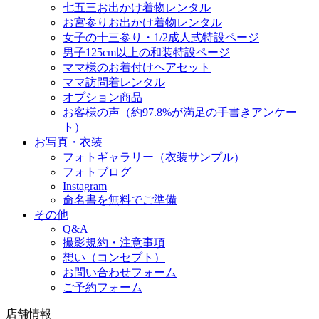
七五三お出かけ着物レンタル
お宮参りお出かけ着物レンタル
女子の十三参り・1/2成人式特設ページ
男子125cm以上の和装特設ページ
ママ様のお着付けヘアセット
ママ訪問着レンタル
オプション商品
お客様の声（約97.8%が満足の手書きアンケー
ト）
お写真・衣装
フォトギャラリー（衣装サンプル）
フォトブログ
Instagram
命名書を無料でご準備
その他
Q&A
撮影規約・注意事項
想い（コンセプト）
お問い合わせフォーム
ご予約フォーム
店舗情報