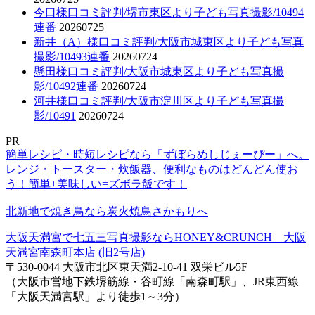
今口様口コミ評判/堺市東区より子ども写真撮影/10494
連番
20260725
新井（A）様口コミ評判/大阪市城東区より子ども写真
撮影/10493連番
20260724
懸田様口コミ評判/大阪市城東区より子ども写真撮
影/10492連番
20260724
河井様口コミ評判/大阪市淀川区より子ども写真撮
影/10491
20260724
PR
簡単レシピ・時短レシピなら「ずぼらめしじぇーぴー」へ。
レンジ・トースター・炊飯器、便利なものはどんどん使お
う！簡単+美味しい=ズボラ飯です！
北新地で焼き鳥なら炭火焼鳥さかもりへ
大阪天満宮で七五三写真撮影ならHONEY&CRUNCH 大阪
天満宮南森町本店 (旧2号店)
〒530-0044 大阪市北区東天満2-10-41 双栄ビル5F
（大阪市営地下鉄堺筋線・谷町線「南森町駅」、JR東西線
「大阪天満宮駅」より徒歩1～3分）