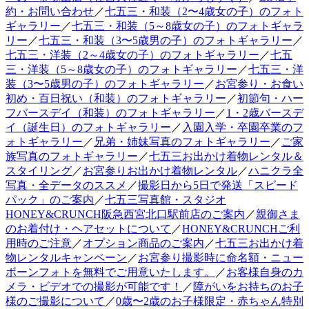
約・お問い合わせ
／
七五三・和装（2〜4歳女の子）のフォト
ギャラリー
／
七五三・和装（5～8歳女の子）のフォトギャラ
リー
／
七五三・和装（3〜5歳男の子）のフォトギャラリー
／
七五三・洋装（2～4歳女の子）のフォトギャラリー
／
七五
三・洋装（5～8歳女の子）のフォトギャラリー
／
七五三・洋
装（3〜5歳男の子）のフォトギャラリー
／
お宮参り・お食い
初め・百日祝い（和装）のフォトギャラリー
／
初節句・ハー
フバースデイ（和装）のフォトギャラリー
／
1・2歳バースデ
イ（誕生日）のフォトギャラリー
／
入園入学・卒園卒業のフ
ォトギャラリー
／
兄弟・姉妹写真のフォトギャラリー
／
ご家
族写真のフォトギャラリー
／
七五三お出かけ着物レンタル＆
スタイリング
／
お宮参りお出かけ着物レンタル
／
ハニクラ全
写真・全データのススメ
／
撮影日から5日で発送「スピード
パック」のご案内
／
七五三写真館・スタジオ
HONEY&CRUNCH阪急西宮北口駅前店のご案内
／
親御さま
のお着付け・ヘアセットについて
／
HONEY&CRUNCHご利
用時のご注意
／
オプション商品のご案内
／
七五三お出かけ着
物レンタルキャンペーン
／
お宮参り撮影時に命名額・ニュー
ボーンフォトを無料でご用意いたします。
／
お客様自身のカ
メラ・ビデオでの撮影が可能です！
／
障がいをお持ちのお子
様のご撮影について
／
0歳〜2歳のお子様限定・赤ちゃん特別