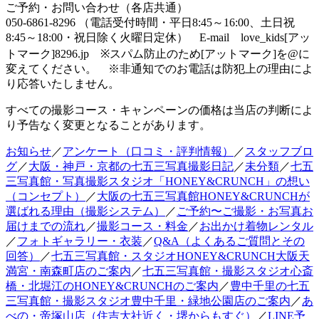
ご予約・お問い合わせ（各店共通）
050-6861-8296 （電話受付時間・平日8:45～16:00、土日祝
8:45～18:00・祝日除く火曜日定休） E-mail love_kids[アッ
トマーク]8296.jp ※スパム防止のため[アットマーク]を@に
変えてください。 ※非通知でのお電話は防犯上の理由によ
り応答いたしません。
すべての撮影コース・キャンペーンの価格は当店の判断によ
り予告なく変更となることがあります。
お知らせ
／
アンケート（口コミ・評判情報）
／
スタッフブロ
グ
／
大阪・神戸・京都の七五三写真撮影日記
／
未分類
／
七五
三写真館・写真撮影スタジオ「HONEY&CRUNCH」の想い
（コンセプト）
／
大阪の七五三写真館HONEY&CRUNCHが
選ばれる理由（撮影システム）
／
ご予約〜ご撮影・お写真お
届けまでの流れ
／
撮影コース・料金
／
お出かけ着物レンタル
／
フォトギャラリー・衣装
／
Q&A（よくあるご質問とその
回答）
／
七五三写真館・スタジオHONEY&CRUNCH大阪天
満宮・南森町店のご案内
／
七五三写真館・撮影スタジオ心斎
橋・北堀江のHONEY&CRUNCHのご案内
／
豊中千里の七五
三写真館・撮影スタジオ豊中千里・緑地公園店のご案内
／
あ
べの・帝塚山店（住吉大社近く・堺からもすぐ）
／
LINE予