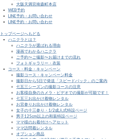
大阪天満宮南森町本店
WEB予約
LINE予約・お問い合わせ
LINE予約・お問い合わせ
トップページへもどる
ハニクラとは？
ハニクラが選ばれる理由
漫画でわかるハニクラ
ご予約〜ご撮影〜お届けまでの流れ
フォトギャラリー・衣装
コース・料金・キャンペーン
撮影コース・キャンペーン料金
撮影日から5日で発送「スピードパック」のご案内
七五三シーズンの撮影コースの注意
お客様自身のカメラ・ビデオでの撮影が可能です！
七五三お出かけ着物レンタル
お宮参りお出かけ着物レンタル
女子の十三参り・1/2成人式特設ページ
男子125cm以上の和装特設ページ
ママ様のお着付けヘアセット
ママ訪問着レンタル
オプション商品