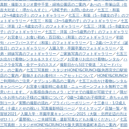
真館・撮影スタジオ豊中千里・緑地公園店のご案内
／
あべの・帝塚山店（住
吉大社近く・堺からもすぐ）
／
LINE予約・お問い合わせ
／
七五三・和装
（2〜4歳女の子）のフォトギャラリー
／
七五三・和装（5～8歳女の子）のフ
ォトギャラリー
／
七五三・和装（3〜5歳男の子）のフォトギャラリー
／
七五
三・洋装（2～4歳女の子）のフォトギャラリー
／
七五三・洋装（5～8歳女の
子）のフォトギャラリー
／
七五三・洋装（3〜5歳男の子）のフォトギャラリ
ー
／
お宮参り・お食い初め・百日祝い（和装）のフォトギャラリー
／
初節
句・ハーフバースデイ（和装）のフォトギャラリー
／
1・2歳バースデイ（誕
生日）のフォトギャラリー
／
入園入学・卒園卒業のフォトギャラリー
／
兄
弟・姉妹写真のフォトギャラリー
／
ご家族写真のフォトギャラリー
／
七五三
お出かけ着物レンタル＆スタイリング
／
お宮参りお出かけ着物レンタル
／
ハ
ニクラ全写真・全データのススメ
／
撮影日から5日で発送「スピードパッ
ク」のご案内
／
七五三写真館・スタジオHONEY&CRUNCH阪急西宮北口駅前
店のご案内
／
親御さまのお着付け・ヘアセットについて
／
HONEY&CRUNCH
ご利用時のご注意
／
オプション商品のご案内
／
七五三お出かけ着物レンタル
キャンペーン
／
お宮参り撮影時に命名額・ニューボーンフォトを無料でご用
意いたします。
／
お客様自身のカメラ・ビデオでの撮影が可能です！
／
障が
いをお持ちのお子様のご撮影について
／
0歳〜2歳のお子様限定・赤ちゃん特
別コース
／
実際の撮影の流れ
／
プライバシーポリシー
／
十三参り・1/2成人
式（十歳ととせの祝い）写真撮影特設ページ
／
サイトマップ
／
店舗一覧
／
年
賀状2021
／
入園入学・卒園卒業キャンペーン2025（大阪・北摂近辺の方は
ぜひ！）
／
還暦祝い・ご夫婦写真・遺影写真などもお撮りください！
／
七五
三写真館・スタジオHONEY&CRUNCH大阪天満宮南森町本店のご案内
／
初節