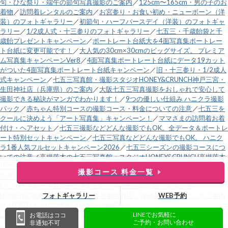
句・ひな祭り・端午の節句写真撮影のご案内
／
125cm〜165cm・男の子のお
着物
／
訪問着レンタルのご案内
／
お宮参り・お食い初め・ニューボーン（洋
装）のフォトギャラリー
／
初節句・ハーフバースデイ（洋装）のフォトギャ
ラリー
／
1/2成人式・十三参りのフォトギャラリー
／
七五三・千歳飴袋と千
歳飴プレゼントキャンペーン
／
ポートレート台紙大を4面写真集ポートレー
ト台紙に変更可能です！
／
大人気の30cm×30cmのビッグサイズ。 プレミア
ム写真集キャンペーンVer8
／
4面写真集ポートレート台紙にデータ19カット
がついた4面写真集ポートレート台紙キャンペーン
／
旧・十三参り・1/2成人
式キャンペーン
／
七五三写真館・撮影スタジオHONEY&CRUNCH神戸三宮・
生田神社店（兵庫県）のご案内
／
大阪七五三写真撮影をおしゃれで安心して
撮影できる秘訣がマンガでわかります！
／
9つの優しい仕組み ハニクラ撮影
パック
／
赤ちゃん特別コースの撮影コース・料金についての注意
／
七五三を
クールに決めよう「アート写真集」キャンペーン！
／
ママさまの訪問着お着
付け・ヘアセット
／
七五三撮影などどんな撮影でもOK。全データ＆ポートレ
ート特別セットキャンペーン
／
七五三写真などどんな撮影でもOK。 ハニク
ラ1番人気フルセットキャンペーン2026
／
七五三シーズンの撮影コースにつ
いての注意
／
高槻茨木の七五三写真館・スタジオHONEY&CRUNCH高槻茨木
店のご案内
／
電話受付時間変更のお知らせ
／
営業時間外電話
／
直近土日祝の
撮影コース 料金一覧
空き状況
／
運営会社
／
緑と黒の市松模様と麻の葉模様の、鬼のようにカッコ
いいポートレート台紙ができました。
／
七五三写真館・スタジオ
フォトギャラリー
WEB予約
HONEY&CRUNCH寝屋川枚方・香里園駅前店（成田山不動尊すぐ）のご案内
／
3月30日までにご予約いただいたお客様へ
LINEでお気軽に
お電話はココ
ご予約・お問い合わせ
非通知不可
c
大阪で七五三の子供写真館撮影スタジオなら【ハニーアンドクランチ】
. all