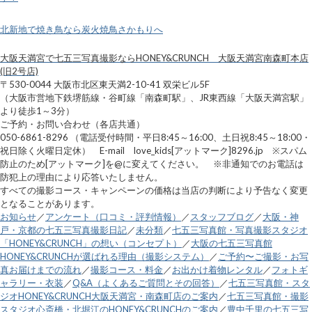
北新地で焼き鳥なら炭火焼鳥さかもりへ
大阪天満宮で七五三写真撮影ならHONEY&CRUNCH 大阪天満宮南森町本店
(旧2号店)
〒530-0044 大阪市北区東天満2-10-41 双栄ビル5F
（大阪市営地下鉄堺筋線・谷町線「南森町駅」、JR東西線「大阪天満宮駅」
より徒歩1～3分）
ご予約・お問い合わせ（各店共通）
050-6861-8296 （電話受付時間・平日8:45～16:00、土日祝8:45～18:00・
祝日除く火曜日定休） E-mail love_kids[アットマーク]8296.jp ※スパム
防止のため[アットマーク]を@に変えてください。 ※非通知でのお電話は
防犯上の理由により応答いたしません。
すべての撮影コース・キャンペーンの価格は当店の判断により予告なく変更
となることがあります。
お知らせ
／
アンケート（口コミ・評判情報）
／
スタッフブログ
／
大阪・神
戸・京都の七五三写真撮影日記
／
未分類
／
七五三写真館・写真撮影スタジオ
「HONEY&CRUNCH」の想い（コンセプト）
／
大阪の七五三写真館
HONEY&CRUNCHが選ばれる理由（撮影システム）
／
ご予約〜ご撮影・お写
真お届けまでの流れ
／
撮影コース・料金
／
お出かけ着物レンタル
／
フォトギ
ャラリー・衣装
／
Q&A（よくあるご質問とその回答）
／
七五三写真館・スタ
ジオHONEY&CRUNCH大阪天満宮・南森町店のご案内
／
七五三写真館・撮影
スタジオ心斎橋・北堀江のHONEY&CRUNCHのご案内
／
豊中千里の七五三写