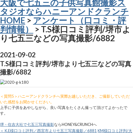
大阪で七五三の子供写真館撮影ス
タジオならハニーアンドクランチ
HOME
>
アンケート（口コミ・評
判情報）
> T.S様口コミ評判/堺市よ
り七五三などの写真撮影/6882
2021-09-02
T.S様口コミ評判/堺市より七五三などの写真
撮影/6882
＜質問5＞ハニーアンドクランチへ実際お越しいただき、ご撮影していただ
いた感想をお聞かせください。
上手に子供をあやしながら、良い写真をたくさん撮って頂けてよかったで
す。
堺・住吉大社で七五三写真撮影
ならHONEY&CRUNCHへ
＜ K.E様口コミ評判／西宮市より七五三写真撮影／6881
KM様口コミ評判/大