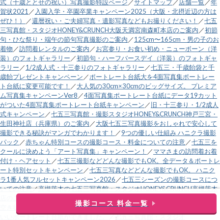
式（十歳ととせの祝い）写真撮影特設ページ
／
サイトマップ
／
店舗一覧
／
年
賀状2021
／
入園入学・卒園卒業キャンペーン2025（大阪・北摂近辺の方は
ぜひ！）
／
還暦祝い・ご夫婦写真・遺影写真などもお撮りください！
／
七五
三写真館・スタジオHONEY&CRUNCH大阪天満宮南森町本店のご案内
／
初節
句・ひな祭り・端午の節句写真撮影のご案内
／
125cm〜165cm・男の子のお
着物
／
訪問着レンタルのご案内
／
お宮参り・お食い初め・ニューボーン（洋
装）のフォトギャラリー
／
初節句・ハーフバースデイ（洋装）のフォトギャ
ラリー
／
1/2成人式・十三参りのフォトギャラリー
／
七五三・千歳飴袋と千
歳飴プレゼントキャンペーン
／
ポートレート台紙大を4面写真集ポートレー
ト台紙に変更可能です！
／
大人気の30cm×30cmのビッグサイズ。 プレミア
ム写真集キャンペーンVer8
／
4面写真集ポートレート台紙にデータ19カット
がついた4面写真集ポートレート台紙キャンペーン
／
旧・十三参り・1/2成人
式キャンペーン
／
七五三写真館・撮影スタジオHONEY&CRUNCH神戸三宮・
生田神社店（兵庫県）のご案内
／
大阪七五三写真撮影をおしゃれで安心して
撮影できる秘訣がマンガでわかります！
／
9つの優しい仕組み ハニクラ撮影
パック
／
赤ちゃん特別コースの撮影コース・料金についての注意
／
七五三を
クールに決めよう「アート写真集」キャンペーン！
／
ママさまの訪問着お着
付け・ヘアセット
／
七五三撮影などどんな撮影でもOK。全データ＆ポートレ
ート特別セットキャンペーン
／
七五三写真などどんな撮影でもOK。 ハニク
ラ1番人気フルセットキャンペーン2026
／
七五三シーズンの撮影コースにつ
いての注意
／
高槻茨木の七五三写真館・スタジオHONEY&CRUNCH高槻茨木
店のご案内
／
電話受付時間変更のお知らせ
／
営業時間外電話
／
直近土日祝の
撮影コース 料金一覧
空き状況
／
運営会社
／
緑と黒の市松模様と麻の葉模様の、鬼のようにカッコ
いいポートレート台紙ができました。
／
七五三写真館・スタジオ