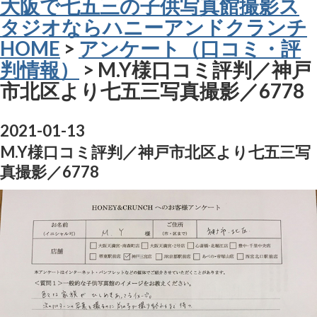
大阪で七五三の子供写真館撮影ス
タジオならハニーアンドクランチ
HOME
>
アンケート（口コミ・評
判情報）
> M.Y様口コミ評判／神戸
市北区より七五三写真撮影／6778
2021-01-13
M.Y様口コミ評判／神戸市北区より七五三写
真撮影／6778