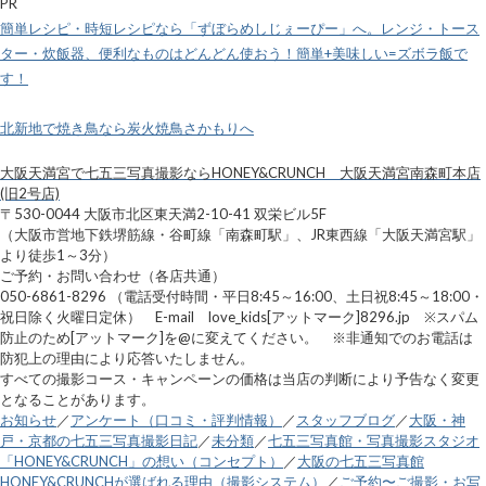
PR
簡単レシピ・時短レシピなら「ずぼらめしじぇーぴー」へ。レンジ・トース
ター・炊飯器、便利なものはどんどん使おう！簡単+美味しい=ズボラ飯で
す！
北新地で焼き鳥なら炭火焼鳥さかもりへ
大阪天満宮で七五三写真撮影ならHONEY&CRUNCH 大阪天満宮南森町本店
(旧2号店)
〒530-0044 大阪市北区東天満2-10-41 双栄ビル5F
（大阪市営地下鉄堺筋線・谷町線「南森町駅」、JR東西線「大阪天満宮駅」
より徒歩1～3分）
ご予約・お問い合わせ（各店共通）
050-6861-8296 （電話受付時間・平日8:45～16:00、土日祝8:45～18:00・
祝日除く火曜日定休） E-mail love_kids[アットマーク]8296.jp ※スパム
防止のため[アットマーク]を@に変えてください。 ※非通知でのお電話は
防犯上の理由により応答いたしません。
すべての撮影コース・キャンペーンの価格は当店の判断により予告なく変更
となることがあります。
お知らせ
／
アンケート（口コミ・評判情報）
／
スタッフブログ
／
大阪・神
戸・京都の七五三写真撮影日記
／
未分類
／
七五三写真館・写真撮影スタジオ
「HONEY&CRUNCH」の想い（コンセプト）
／
大阪の七五三写真館
HONEY&CRUNCHが選ばれる理由（撮影システム）
／
ご予約〜ご撮影・お写