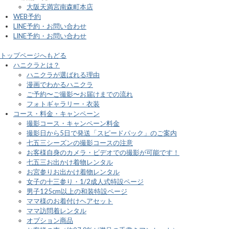
大阪天満宮南森町本店
WEB予約
LINE予約・お問い合わせ
LINE予約・お問い合わせ
トップページへもどる
ハニクラとは？
ハニクラが選ばれる理由
漫画でわかるハニクラ
ご予約〜ご撮影〜お届けまでの流れ
フォトギャラリー・衣装
コース・料金・キャンペーン
撮影コース・キャンペーン料金
撮影日から5日で発送「スピードパック」のご案内
七五三シーズンの撮影コースの注意
お客様自身のカメラ・ビデオでの撮影が可能です！
七五三お出かけ着物レンタル
お宮参りお出かけ着物レンタル
女子の十三参り・1/2成人式特設ページ
男子125cm以上の和装特設ページ
ママ様のお着付けヘアセット
ママ訪問着レンタル
オプション商品