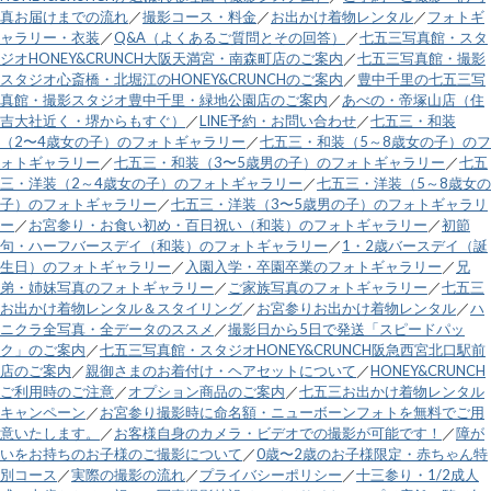
真お届けまでの流れ
／
撮影コース・料金
／
お出かけ着物レンタル
／
フォトギ
ャラリー・衣装
／
Q&A（よくあるご質問とその回答）
／
七五三写真館・スタ
ジオHONEY&CRUNCH大阪天満宮・南森町店のご案内
／
七五三写真館・撮影
スタジオ心斎橋・北堀江のHONEY&CRUNCHのご案内
／
豊中千里の七五三写
真館・撮影スタジオ豊中千里・緑地公園店のご案内
／
あべの・帝塚山店（住
吉大社近く・堺からもすぐ）
／
LINE予約・お問い合わせ
／
七五三・和装
（2〜4歳女の子）のフォトギャラリー
／
七五三・和装（5～8歳女の子）のフ
ォトギャラリー
／
七五三・和装（3〜5歳男の子）のフォトギャラリー
／
七五
三・洋装（2～4歳女の子）のフォトギャラリー
／
七五三・洋装（5～8歳女の
子）のフォトギャラリー
／
七五三・洋装（3〜5歳男の子）のフォトギャラリ
ー
／
お宮参り・お食い初め・百日祝い（和装）のフォトギャラリー
／
初節
句・ハーフバースデイ（和装）のフォトギャラリー
／
1・2歳バースデイ（誕
生日）のフォトギャラリー
／
入園入学・卒園卒業のフォトギャラリー
／
兄
弟・姉妹写真のフォトギャラリー
／
ご家族写真のフォトギャラリー
／
七五三
お出かけ着物レンタル＆スタイリング
／
お宮参りお出かけ着物レンタル
／
ハ
ニクラ全写真・全データのススメ
／
撮影日から5日で発送「スピードパッ
ク」のご案内
／
七五三写真館・スタジオHONEY&CRUNCH阪急西宮北口駅前
店のご案内
／
親御さまのお着付け・ヘアセットについて
／
HONEY&CRUNCH
ご利用時のご注意
／
オプション商品のご案内
／
七五三お出かけ着物レンタル
キャンペーン
／
お宮参り撮影時に命名額・ニューボーンフォトを無料でご用
意いたします。
／
お客様自身のカメラ・ビデオでの撮影が可能です！
／
障が
いをお持ちのお子様のご撮影について
／
0歳〜2歳のお子様限定・赤ちゃん特
別コース
／
実際の撮影の流れ
／
プライバシーポリシー
／
十三参り・1/2成人