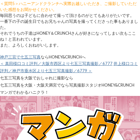
＜質問5＞ハニーアンドクランチへ実際お越しいただき、ご撮影していただ
いた感想をお聞かせください。
毎回思うのは子どもに合わせて撮って頂けるのがとてもありがたいです。
一番下の子の誕生日でもお兄ちゃんの写真を撮ってくださった事もありまし
た。
それでうちの子達はHONEY＆CRUNCHさんが好きになってしまい次もここ
ね！と言われています。
また、よろしくおねがいします。
神戸三宮で七五三写真
ならHONEY&CRUNCHへ
＜ 真田様口コミ評判／大阪市西区より七五三写真撮影／6777
井上様口コミ
評判／神戸市垂水区より七五三写真撮影／6779 ＞
七五三写真を大阪でおしゃれに撮影なら
七五三写真を大阪・大阪天満宮でなら写真撮影スタジオHONEY&CRUNCH
マンガでわかるハニクラ！