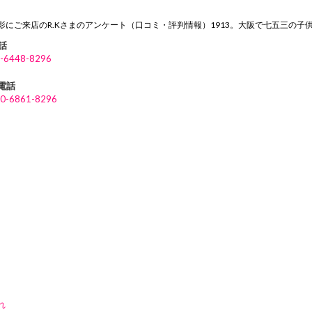
にご来店のR.Kさまのアンケート（口コミ・評判情報）1913。大阪で七五三の
話
-6448-8296
P電話
0-6861-8296
れ