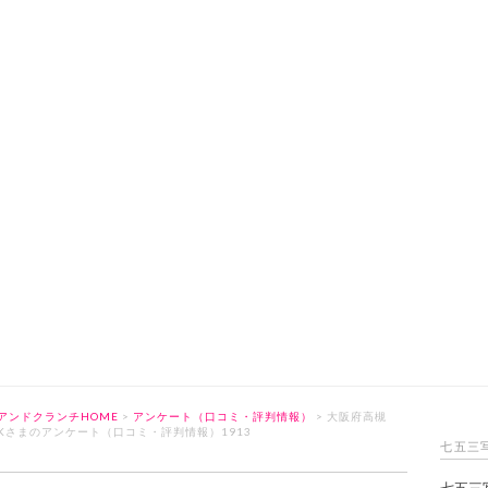
アンドクランチHOME
>
アンケート（口コミ・評判情報）
> 大阪府高槻
Kさまのアンケート（口コミ・評判情報）1913
七五三
七五三