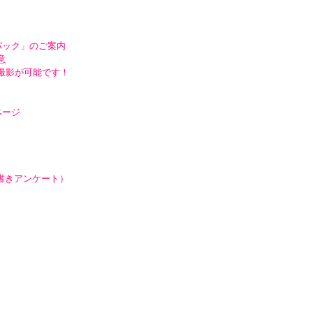
パック」のご案内
意
撮影が可能です！
ページ
手書きアンケート）
）