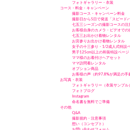
フォトギャラリー・衣装
コース・料金・キャンペーン
撮影コース・キャンペーン料金
撮影日から5日で発送「スピード
七五三シーズンの撮影コースの注
お客様自身のカメラ・ビデオでの
七五三お出かけ着物レンタル
お宮参りお出かけ着物レンタル
女子の十三参り・1/2成人式特設
男子125cm以上の和装特設ページ
ママ様のお着付けヘアセット
ママ訪問着レンタル
オプション商品
お客様の声（約97.8%が満足の
お写真・衣装
フォトギャラリー（衣装サンプル
フォトブログ
Instagram
命名書を無料でご準備
その他
Q&A
撮影規約・注意事項
想い（コンセプト）
お問い合わせフォーム