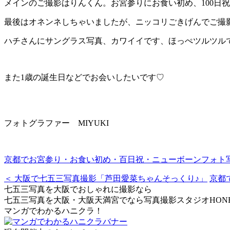
メインのご撮影はりんくん。お宮参りにお食い初め、100日
最後はオネンネしちゃいましたが、ニッコリごきげんでご撮
ハチさんにサングラス写真、カワイイです、ほっぺツルツル
また1歳の誕生日などでお会いしたいです♡
フォトグラファー MIYUKI
京都でお宮参り・お食い初め・百日祝・ニューボーンフォト
＜ 大阪で七五三写真撮影「芦田愛菜ちゃんそっくり♪」
京都
七五三写真を大阪でおしゃれに撮影なら
七五三写真を大阪・大阪天満宮でなら写真撮影スタジオHONEY
マンガでわかるハニクラ！