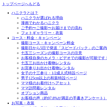
トップページへもどる
ハニクラとは？
ハニクラが選ばれる理由
漫画でわかるハニクラ
ご予約〜ご撮影〜お届けまでの流れ
フォトギャラリー・衣装
コース・料金・キャンペーン
撮影コース・キャンペーン料金
撮影日から5日で発送「スピードパック」のご案内
七五三シーズンの撮影コースの注意
お客様自身のカメラ・ビデオでの撮影が可能です
七五三お出かけ着物レンタル
お宮参りお出かけ着物レンタル
女子の十三参り・1/2成人式特設ページ
男子125cm以上の和装特設ページ
ママ様のお着付けヘアセット
ママ訪問着レンタル
オプション商品
お客様の声（約97.8%が満足の手書きアンケート
お写真・衣装