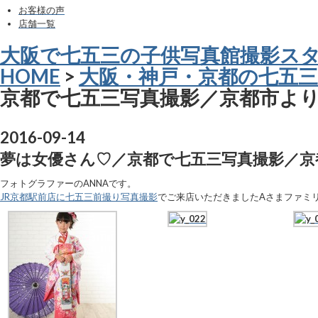
お客様の声
店舗一覧
大阪で七五三の子供写真館撮影ス
HOME
>
大阪・神戸・京都の七五三
京都で七五三写真撮影／京都市よ
2016-09-14
夢は女優さん♡／京都で七五三写真撮影／京
フォトグラファーのANNAです。
JR京都駅前店に七五三前撮り写真撮影
でご来店いただきましたAさまファミ