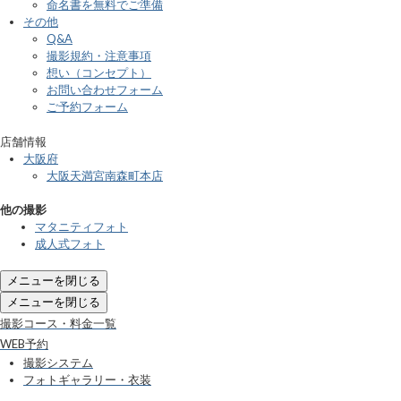
命名書を無料でご準備
その他
Q&A
撮影規約・注意事項
想い（コンセプト）
お問い合わせフォーム
ご予約フォーム
店舗情報
大阪府
大阪天満宮南森町本店
他の撮影
マタニティフォト
成人式フォト
メニューを閉じる
メニューを閉じる
撮影コース・料金一覧
WEB予約
撮影システム
フォトギャラリー・衣装