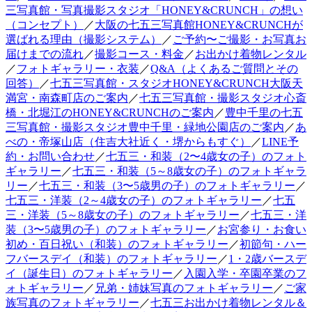
三写真館・写真撮影スタジオ「HONEY&CRUNCH」の想い
（コンセプト）
／
大阪の七五三写真館HONEY&CRUNCHが
選ばれる理由（撮影システム）
／
ご予約〜ご撮影・お写真お
届けまでの流れ
／
撮影コース・料金
／
お出かけ着物レンタル
／
フォトギャラリー・衣装
／
Q&A（よくあるご質問とその
回答）
／
七五三写真館・スタジオHONEY&CRUNCH大阪天
満宮・南森町店のご案内
／
七五三写真館・撮影スタジオ心斎
橋・北堀江のHONEY&CRUNCHのご案内
／
豊中千里の七五
三写真館・撮影スタジオ豊中千里・緑地公園店のご案内
／
あ
べの・帝塚山店（住吉大社近く・堺からもすぐ）
／
LINE予
約・お問い合わせ
／
七五三・和装（2〜4歳女の子）のフォト
ギャラリー
／
七五三・和装（5～8歳女の子）のフォトギャラ
リー
／
七五三・和装（3〜5歳男の子）のフォトギャラリー
／
七五三・洋装（2～4歳女の子）のフォトギャラリー
／
七五
三・洋装（5～8歳女の子）のフォトギャラリー
／
七五三・洋
装（3〜5歳男の子）のフォトギャラリー
／
お宮参り・お食い
初め・百日祝い（和装）のフォトギャラリー
／
初節句・ハー
フバースデイ（和装）のフォトギャラリー
／
1・2歳バースデ
イ（誕生日）のフォトギャラリー
／
入園入学・卒園卒業のフ
ォトギャラリー
／
兄弟・姉妹写真のフォトギャラリー
／
ご家
族写真のフォトギャラリー
／
七五三お出かけ着物レンタル＆