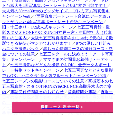
三・千歳飴袋と千歳飴プレゼントキャンペーン
／
ポートレー
ト台紙大を4面写真集ポートレート台紙に変更可能です！
／
大人気の30cm×30cmのビッグサイズ。 プレミアム写真集キ
ャンペーンVer8
／
4面写真集ポートレート台紙にデータ19カ
ットがついた4面写真集ポートレート台紙キャンペーン
／
旧・十三参り・1/2成人式キャンペーン
／
七五三写真館・撮
影スタジオHONEY&CRUNCH神戸三宮・生田神社店（兵庫
県）のご案内
／
大阪七五三写真撮影をおしゃれで安心して撮
影できる秘訣がマンガでわかります！
／
9つの優しい仕組み
ハニクラ撮影パック
／
赤ちゃん特別コースの撮影コース・料
金についての注意
／
七五三をクールに決めよう「アート写真
集」キャンペーン！
／
ママさまの訪問着お着付け・ヘアセッ
ト
／
七五三撮影などどんな撮影でもOK。全データ＆ポート
レート特別セットキャンペーン
／
七五三写真などどんな撮影
でもOK。 ハニクラ1番人気フルセットキャンペーン2026
／
七五三シーズンの撮影コースについての注意
／
高槻茨木の七
五三写真館・スタジオHONEY&CRUNCH高槻茨木店のご案
内
／
電話受付時間変更のお知らせ
／
営業時間外電話
／
直近土
日祝の空き状況
／
運営会社
／
緑と黒の市松模様と麻の葉模様
の、鬼のようにカッコいいポートレート台紙ができました。
撮影コース 料金一覧
／
七五三写真館・スタジオHONEY&CRUNCH寝屋川枚方・
香里園駅前店（成田山不動尊すぐ）のご案内
／
3月30日まで