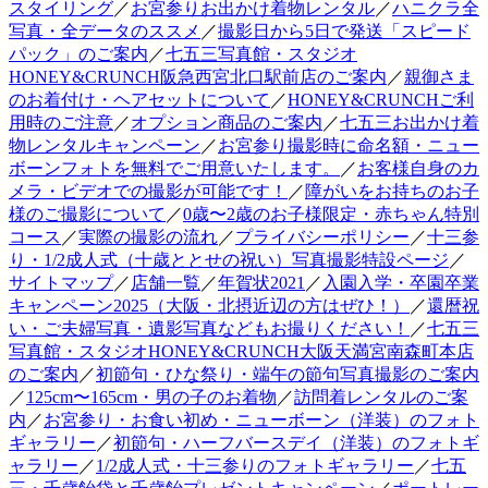
スタイリング
／
お宮参りお出かけ着物レンタル
／
ハニクラ全
写真・全データのススメ
／
撮影日から5日で発送「スピード
パック」のご案内
／
七五三写真館・スタジオ
HONEY&CRUNCH阪急西宮北口駅前店のご案内
／
親御さま
のお着付け・ヘアセットについて
／
HONEY&CRUNCHご利
用時のご注意
／
オプション商品のご案内
／
七五三お出かけ着
物レンタルキャンペーン
／
お宮参り撮影時に命名額・ニュー
ボーンフォトを無料でご用意いたします。
／
お客様自身のカ
メラ・ビデオでの撮影が可能です！
／
障がいをお持ちのお子
様のご撮影について
／
0歳〜2歳のお子様限定・赤ちゃん特別
コース
／
実際の撮影の流れ
／
プライバシーポリシー
／
十三参
り・1/2成人式（十歳ととせの祝い）写真撮影特設ページ
／
サイトマップ
／
店舗一覧
／
年賀状2021
／
入園入学・卒園卒業
キャンペーン2025（大阪・北摂近辺の方はぜひ！）
／
還暦祝
い・ご夫婦写真・遺影写真などもお撮りください！
／
七五三
写真館・スタジオHONEY&CRUNCH大阪天満宮南森町本店
のご案内
／
初節句・ひな祭り・端午の節句写真撮影のご案内
／
125cm〜165cm・男の子のお着物
／
訪問着レンタルのご案
内
／
お宮参り・お食い初め・ニューボーン（洋装）のフォト
ギャラリー
／
初節句・ハーフバースデイ（洋装）のフォトギ
ャラリー
／
1/2成人式・十三参りのフォトギャラリー
／
七五