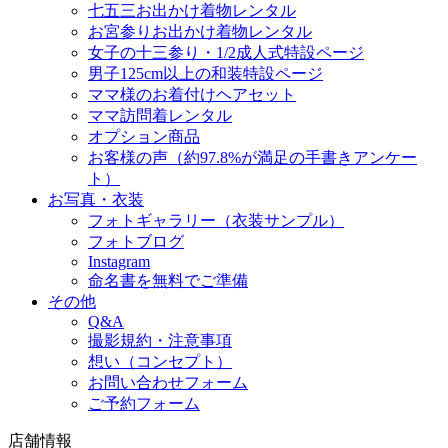
七五三お出かけ着物レンタル
お宮参りお出かけ着物レンタル
女子の十三参り・1/2成人式特設ページ
男子125cm以上の和装特設ページ
ママ様のお着付けヘアセット
ママ訪問着レンタル
オプション商品
お客様の声（約97.8%が満足の手書きアンケー
ト）
お写真・衣装
フォトギャラリー（衣装サンプル）
フォトブログ
Instagram
命名書を無料でご準備
その他
Q&A
撮影規約・注意事項
想い（コンセプト）
お問い合わせフォーム
ご予約フォーム
店舗情報