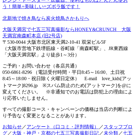
レンジ・トースター・炊飯器、便利なものはどんどん使お
う！簡単+美味しい=ズボラ飯です！
北新地で焼き鳥なら炭火焼鳥さかもりへ
大阪天満宮で七五三写真撮影ならHONEY&CRUNCH 大阪
天満宮南森町本店 (旧2号店)
〒530-0044 大阪市北区東天満2-10-41 双栄ビル5F
（大阪市営地下鉄堺筋線・谷町線「南森町駅」、JR東西線
「大阪天満宮駅」より徒歩1～3分）
ご予約・お問い合わせ（各店共通）
050-6861-8296 （電話受付時間・平日8:45～16:00、土日祝
8:45～18:00・祝日除く火曜日定休） E-mail love_kids[アッ
トマーク]8296.jp ※スパム防止のため[アットマーク]を@に
変えてください。 ※非通知でのお電話は防犯上の理由によ
り応答いたしません。
すべての撮影コース・キャンペーンの価格は当店の判断によ
り予告なく変更となることがあります。
お知らせ
／
アンケート（口コミ・評判情報）
／
スタッフブロ
グ
／
大阪・神戸・京都の七五三写真撮影日記
／
未分類
／
七五