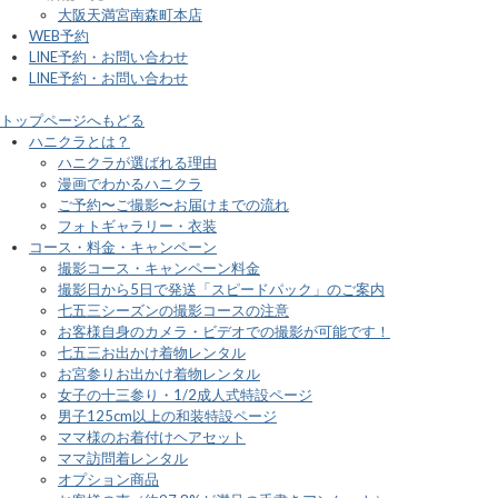
大阪天満宮南森町本店
WEB予約
LINE予約・お問い合わせ
LINE予約・お問い合わせ
トップページへもどる
ハニクラとは？
ハニクラが選ばれる理由
漫画でわかるハニクラ
ご予約〜ご撮影〜お届けまでの流れ
フォトギャラリー・衣装
コース・料金・キャンペーン
撮影コース・キャンペーン料金
撮影日から5日で発送「スピードパック」のご案内
七五三シーズンの撮影コースの注意
お客様自身のカメラ・ビデオでの撮影が可能です！
七五三お出かけ着物レンタル
お宮参りお出かけ着物レンタル
女子の十三参り・1/2成人式特設ページ
男子125cm以上の和装特設ページ
ママ様のお着付けヘアセット
ママ訪問着レンタル
オプション商品