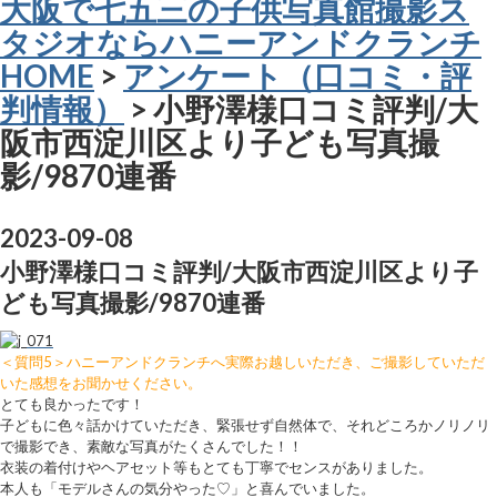
大阪で七五三の子供写真館撮影ス
タジオならハニーアンドクランチ
HOME
>
アンケート（口コミ・評
判情報）
> 小野澤様口コミ評判/大
阪市西淀川区より子ども写真撮
影/9870連番
2023-09-08
小野澤様口コミ評判/大阪市西淀川区より子
ども写真撮影/9870連番
＜質問5＞ハニーアンドクランチへ実際お越しいただき、ご撮影していただ
いた感想をお聞かせください。
とても良かったです！
子どもに色々話かけていただき、緊張せず自然体で、それどころかノリノリ
で撮影でき、素敵な写真がたくさんでした！！
衣装の着付けやヘアセット等もとても丁寧でセンスがありました。
本人も「モデルさんの気分やった♡」と喜んでいました。