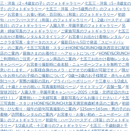
三・洋装（2～4歳女の子）のフォトギャラリー
／
七五三・洋装（5～8歳女の
子）のフォトギャラリー
／
七五三・洋装（3〜5歳男の子）のフォトギャラリ
ー
／
お宮参り・お食い初め・百日祝い（和装）のフォトギャラリー
／
初節
句・ハーフバースデイ（和装）のフォトギャラリー
／
1・2歳バースデイ（誕
生日）のフォトギャラリー
／
入園入学・卒園卒業のフォトギャラリー
／
兄
弟・姉妹写真のフォトギャラリー
／
ご家族写真のフォトギャラリー
／
七五三
お出かけ着物レンタル＆スタイリング
／
お宮参りお出かけ着物レンタル
／
ハ
ニクラ全写真・全データのススメ
／
撮影日から5日で発送「スピードパッ
ク」のご案内
／
七五三写真館・スタジオHONEY&CRUNCH阪急西宮北口駅前
店のご案内
／
親御さまのお着付け・ヘアセットについて
／
HONEY&CRUNCH
ご利用時のご注意
／
オプション商品のご案内
／
七五三お出かけ着物レンタル
キャンペーン
／
お宮参り撮影時に命名額・ニューボーンフォトを無料でご用
意いたします。
／
お客様自身のカメラ・ビデオでの撮影が可能です！
／
障が
いをお持ちのお子様のご撮影について
／
0歳〜2歳のお子様限定・赤ちゃん特
別コース
／
実際の撮影の流れ
／
プライバシーポリシー
／
十三参り・1/2成人
式（十歳ととせの祝い）写真撮影特設ページ
／
サイトマップ
／
店舗一覧
／
年
賀状2021
／
入園入学・卒園卒業キャンペーン2025（大阪・北摂近辺の方は
ぜひ！）
／
還暦祝い・ご夫婦写真・遺影写真などもお撮りください！
／
七五
三写真館・スタジオHONEY&CRUNCH大阪天満宮南森町本店のご案内
／
初節
句・ひな祭り・端午の節句写真撮影のご案内
／
125cm〜165cm・男の子のお
着物
／
訪問着レンタルのご案内
／
お宮参り・お食い初め・ニューボーン（洋
装）のフォトギャラリー
／
初節句・ハーフバースデイ（洋装）のフォトギャ
ラリー
／
1/2成人式・十三参りのフォトギャラリー
／
七五三・千歳飴袋と千
歳飴プレゼントキャンペーン
／
ポートレート台紙大を4面写真集ポートレー