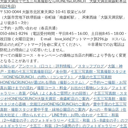
大阪天満宮で七五三写真撮影ならHONEY&CRUNCH 大阪天満宮南森町本店
(旧2号店)
〒530-0044 大阪市北区東天満2-10-41 双栄ビル5F
（大阪市営地下鉄堺筋線・谷町線「南森町駅」、JR東西線「大阪天満宮駅」
より徒歩1～3分）
ご予約・お問い合わせ（各店共通）
050-6861-8296 （電話受付時間・平日8:45～16:00、土日祝8:45～18:00・
祝日除く火曜日定休） E-mail love_kids[アットマーク]8296.jp ※スパム
防止のため[アットマーク]を@に変えてください。 ※非通知でのお電話は
防犯上の理由により応答いたしません。
すべての撮影コース・キャンペーンの価格は当店の判断により予告なく変更
となることがあります。
お知らせ
／
アンケート（口コミ・評判情報）
／
スタッフブログ
／
大阪・神
戸・京都の七五三写真撮影日記
／
未分類
／
七五三写真館・写真撮影スタジオ
「HONEY&CRUNCH」の想い（コンセプト）
／
大阪の七五三写真館
HONEY&CRUNCHが選ばれる理由（撮影システム）
／
ご予約〜ご撮影・お写
真お届けまでの流れ
／
撮影コース・料金
／
お出かけ着物レンタル
／
フォトギ
ャラリー・衣装
／
Q&A（よくあるご質問とその回答）
／
七五三写真館・スタ
ジオHONEY&CRUNCH大阪天満宮・南森町店のご案内
／
七五三写真館・撮影
スタジオ心斎橋・北堀江のHONEY&CRUNCHのご案内
／
豊中千里の七五三写
真館・撮影スタジオ豊中千里・緑地公園店のご案内
／
あべの・帝塚山店（住
吉大社近く・堺からもすぐ）
／
LINE予約・お問い合わせ
／
七五三・和装
（2〜4歳女の子）のフォトギャラリー
／
七五三・和装（5～8歳女の子）のフ
ォトギャラリー
／
七五三・和装（3〜5歳男の子）のフォトギャラリー
／
七五