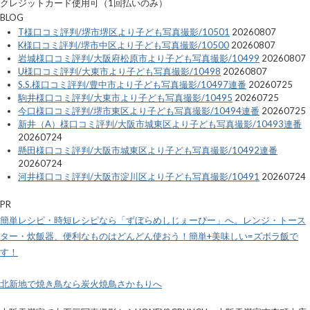
クレジットカード使用可（1回払いのみ）
BLOG
T様口コミ評判/堺市堺区より子ども写真撮影/10501
20260807
K様口コミ評判/堺市中区より子ども写真撮影/10500
20260807
岩城様口コミ評判/大阪府松原市より子ども写真撮影/10499
20260807
U様口コミ評判/大東市より子ども写真撮影/10498
20260807
S.S.様口コミ評判/豊中市より子ども写真撮影/10497連番
20260725
駒井様口コミ評判/大東市より子ども写真撮影/10495
20260725
今口様口コミ評判/堺市東区より子ども写真撮影/10494連番
20260725
新井（A）様口コミ評判/大阪市城東区より子ども写真撮影/10493連番
20260724
懸田様口コミ評判/大阪市城東区より子ども写真撮影/10492連番
20260724
河井様口コミ評判/大阪市淀川区より子ども写真撮影/10491
20260724
PR
簡単レシピ・時短レシピなら「ずぼらめしじぇーぴー」へ。レンジ・トース
ター・炊飯器、便利なものはどんどん使おう！簡単+美味しい=ズボラ飯で
す！
北新地で焼き鳥なら炭火焼鳥さかもりへ