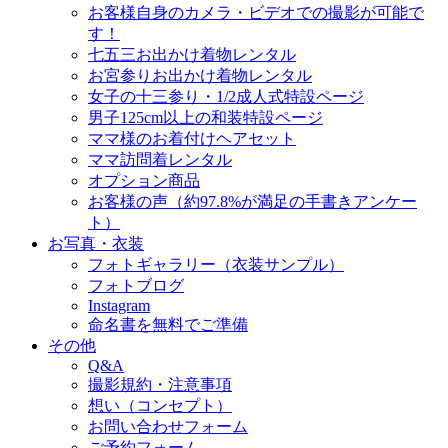
お客様自身のカメラ・ビデオでの撮影が可能で
す！
七五三お出かけ着物レンタル
お宮参りお出かけ着物レンタル
女子の十三参り・1/2成人式特設ページ
男子125cm以上の和装特設ページ
ママ様のお着付けヘアセット
ママ訪問着レンタル
オプション商品
お客様の声（約97.8%が満足の手書きアンケー
ト）
お写真・衣装
フォトギャラリー（衣装サンプル）
フォトブログ
Instagram
命名書を無料でご準備
その他
Q&A
撮影規約・注意事項
想い（コンセプト）
お問い合わせフォーム
ご予約フォーム