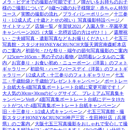
メラ・ビデオでの撮影が可能です！
／
障がいをお持ちのお子
様のご撮影について
／
0歳〜2歳のお子様限定・赤ちゃん特別
コース
／
実際の撮影の流れ
／
プライバシーポリシー
／
十三参
り・1/2成人式（十歳ととせの祝い）写真撮影特設ページ
／
サイトマップ
／
店舗一覧
／
年賀状2021
／
入園入学・卒園卒業
キャンペーン2025（大阪・北摂近辺の方はぜひ！）
／
還暦祝
い・ご夫婦写真・遺影写真などもお撮りください！
／
七五三
写真館・スタジオHONEY&CRUNCH大阪天満宮南森町本店
のご案内
／
初節句・ひな祭り・端午の節句写真撮影のご案内
／
125cm〜165cm・男の子のお着物
／
訪問着レンタルのご案
内
／
お宮参り・お食い初め・ニューボーン（洋装）のフォト
ギャラリー
／
初節句・ハーフバースデイ（洋装）のフォトギ
ャラリー
／
1/2成人式・十三参りのフォトギャラリー
／
七五
三・千歳飴袋と千歳飴プレゼントキャンペーン
／
ポートレー
ト台紙大を4面写真集ポートレート台紙に変更可能です！
／
大人気の30cm×30cmのビッグサイズ。 プレミアム写真集キ
ャンペーンVer8
／
4面写真集ポートレート台紙にデータ19カ
ットがついた4面写真集ポートレート台紙キャンペーン
／
旧・十三参り・1/2成人式キャンペーン
／
七五三写真館・撮
影スタジオHONEY&CRUNCH神戸三宮・生田神社店（兵庫
県）のご案内
／
大阪七五三写真撮影をおしゃれで安心して撮
影できる秘訣がマンガでわかります！
／
9つの優しい仕組み