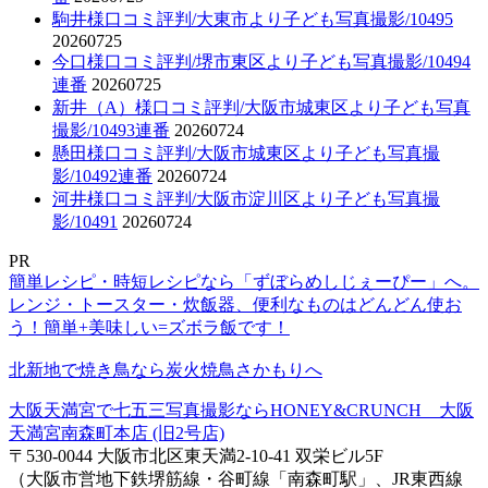
駒井様口コミ評判/大東市より子ども写真撮影/10495
20260725
今口様口コミ評判/堺市東区より子ども写真撮影/10494
連番
20260725
新井（A）様口コミ評判/大阪市城東区より子ども写真
撮影/10493連番
20260724
懸田様口コミ評判/大阪市城東区より子ども写真撮
影/10492連番
20260724
河井様口コミ評判/大阪市淀川区より子ども写真撮
影/10491
20260724
PR
簡単レシピ・時短レシピなら「ずぼらめしじぇーぴー」へ。
レンジ・トースター・炊飯器、便利なものはどんどん使お
う！簡単+美味しい=ズボラ飯です！
北新地で焼き鳥なら炭火焼鳥さかもりへ
大阪天満宮で七五三写真撮影ならHONEY&CRUNCH 大阪
天満宮南森町本店 (旧2号店)
〒530-0044 大阪市北区東天満2-10-41 双栄ビル5F
（大阪市営地下鉄堺筋線・谷町線「南森町駅」、JR東西線