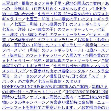
三写真館・撮影スタジオ豊中千里・緑地公園店のご案内
／
あ
べの・帝塚山店（住吉大社近く・堺からもすぐ）
／
LINE予
約・お問い合わせ
／
七五三・和装（2〜4歳女の子）のフォト
ギャラリー
／
七五三・和装（5～8歳女の子）のフォトギャラ
リー
／
七五三・和装（3〜5歳男の子）のフォトギャラリー
／
七五三・洋装（2～4歳女の子）のフォトギャラリー
／
七五
三・洋装（5～8歳女の子）のフォトギャラリー
／
七五三・洋
装（3〜5歳男の子）のフォトギャラリー
／
お宮参り・お食い
初め・百日祝い（和装）のフォトギャラリー
／
初節句・ハー
フバースデイ（和装）のフォトギャラリー
／
1・2歳バースデ
イ（誕生日）のフォトギャラリー
／
入園入学・卒園卒業のフ
ォトギャラリー
／
兄弟・姉妹写真のフォトギャラリー
／
ご家
族写真のフォトギャラリー
／
七五三お出かけ着物レンタル＆
スタイリング
／
お宮参りお出かけ着物レンタル
／
ハニクラ全
写真・全データのススメ
／
撮影日から5日で発送「スピード
パック」のご案内
／
七五三写真館・スタジオ
HONEY&CRUNCH阪急西宮北口駅前店のご案内
／
親御さま
のお着付け・ヘアセットについて
／
HONEY&CRUNCHご利
用時のご注意
／
オプション商品のご案内
／
七五三お出かけ着
物レンタルキャンペーン
／
お宮参り撮影時に命名額・ニュー
ボーンフォトを無料でご用意いたします。
／
お客様自身のカ