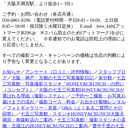
「大阪天満宮駅」より徒歩1～3分）
ご予約・お問い合わせ（各店共通）
050-6861-8296 （電話受付時間・平日8:45～16:00、土日祝
8:45～18:00・祝日除く火曜日定休） E-mail love_kids[アッ
トマーク]8296.jp ※スパム防止のため[アットマーク]を@に
変えてください。 ※非通知でのお電話は防犯上の理由によ
り応答いたしません。
すべての撮影コース・キャンペーンの価格は当店の判断によ
り予告なく変更となることがあります。
お知らせ
／
アンケート（口コミ・評判情報）
／
スタッフブロ
グ
／
大阪・神戸・京都の七五三写真撮影日記
／
未分類
／
七五
三写真館・写真撮影スタジオ「HONEY&CRUNCH」の想い
（コンセプト）
／
大阪の七五三写真館HONEY&CRUNCHが
選ばれる理由（撮影システム）
／
ご予約〜ご撮影・お写真お
届けまでの流れ
／
撮影コース・料金
／
お出かけ着物レンタル
／
フォトギャラリー・衣装
／
Q&A（よくあるご質問とその
回答）
／
七五三写真館・スタジオHONEY&CRUNCH大阪天
満宮・南森町店のご案内
／
七五三写真館・撮影スタジオ心斎
橋・北堀江のHONEY&CRUNCHのご案内
／
豊中千里の七五