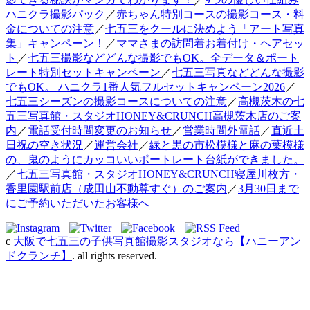
ハニクラ撮影パック
／
赤ちゃん特別コースの撮影コース・料
金についての注意
／
七五三をクールに決めよう「アート写真
集」キャンペーン！
／
ママさまの訪問着お着付け・ヘアセッ
ト
／
七五三撮影などどんな撮影でもOK。全データ＆ポート
レート特別セットキャンペーン
／
七五三写真などどんな撮影
でもOK。 ハニクラ1番人気フルセットキャンペーン2026
／
七五三シーズンの撮影コースについての注意
／
高槻茨木の七
五三写真館・スタジオHONEY&CRUNCH高槻茨木店のご案
内
／
電話受付時間変更のお知らせ
／
営業時間外電話
／
直近土
日祝の空き状況
／
運営会社
／
緑と黒の市松模様と麻の葉模様
の、鬼のようにカッコいいポートレート台紙ができました。
／
七五三写真館・スタジオHONEY&CRUNCH寝屋川枚方・
香里園駅前店（成田山不動尊すぐ）のご案内
／
3月30日まで
にご予約いただいたお客様へ
c
大阪で七五三の子供写真館撮影スタジオなら【ハニーアン
ドクランチ】
. all rights reserved.