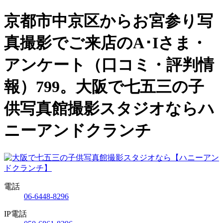
京都市中京区からお宮参り写
真撮影でご来店のA･Iさま・
アンケート（口コミ・評判情
報）799。大阪で七五三の子
供写真館撮影スタジオならハ
ニーアンドクランチ
電話
06-6448-8296
IP電話