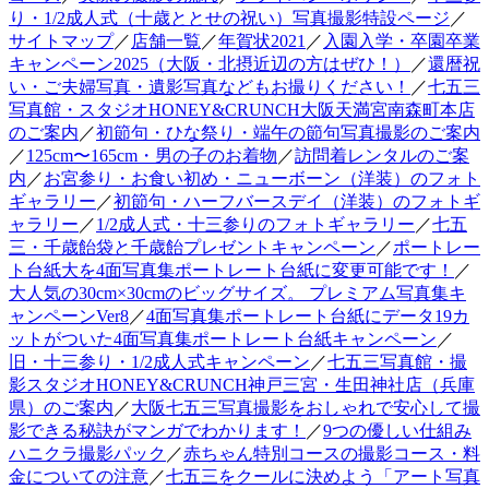
り・1/2成人式（十歳ととせの祝い）写真撮影特設ページ
／
サイトマップ
／
店舗一覧
／
年賀状2021
／
入園入学・卒園卒業
キャンペーン2025（大阪・北摂近辺の方はぜひ！）
／
還暦祝
い・ご夫婦写真・遺影写真などもお撮りください！
／
七五三
写真館・スタジオHONEY&CRUNCH大阪天満宮南森町本店
のご案内
／
初節句・ひな祭り・端午の節句写真撮影のご案内
／
125cm〜165cm・男の子のお着物
／
訪問着レンタルのご案
内
／
お宮参り・お食い初め・ニューボーン（洋装）のフォト
ギャラリー
／
初節句・ハーフバースデイ（洋装）のフォトギ
ャラリー
／
1/2成人式・十三参りのフォトギャラリー
／
七五
三・千歳飴袋と千歳飴プレゼントキャンペーン
／
ポートレー
ト台紙大を4面写真集ポートレート台紙に変更可能です！
／
大人気の30cm×30cmのビッグサイズ。 プレミアム写真集キ
ャンペーンVer8
／
4面写真集ポートレート台紙にデータ19カ
ットがついた4面写真集ポートレート台紙キャンペーン
／
旧・十三参り・1/2成人式キャンペーン
／
七五三写真館・撮
影スタジオHONEY&CRUNCH神戸三宮・生田神社店（兵庫
県）のご案内
／
大阪七五三写真撮影をおしゃれで安心して撮
影できる秘訣がマンガでわかります！
／
9つの優しい仕組み
ハニクラ撮影パック
／
赤ちゃん特別コースの撮影コース・料
金についての注意
／
七五三をクールに決めよう「アート写真