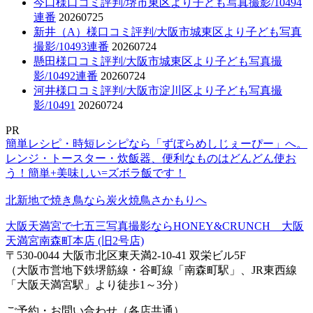
今口様口コミ評判/堺市東区より子ども写真撮影/10494
連番
20260725
新井（A）様口コミ評判/大阪市城東区より子ども写真
撮影/10493連番
20260724
懸田様口コミ評判/大阪市城東区より子ども写真撮
影/10492連番
20260724
河井様口コミ評判/大阪市淀川区より子ども写真撮
影/10491
20260724
PR
簡単レシピ・時短レシピなら「ずぼらめしじぇーぴー」へ。
レンジ・トースター・炊飯器、便利なものはどんどん使お
う！簡単+美味しい=ズボラ飯です！
北新地で焼き鳥なら炭火焼鳥さかもりへ
大阪天満宮で七五三写真撮影ならHONEY&CRUNCH 大阪
天満宮南森町本店 (旧2号店)
〒530-0044 大阪市北区東天満2-10-41 双栄ビル5F
（大阪市営地下鉄堺筋線・谷町線「南森町駅」、JR東西線
「大阪天満宮駅」より徒歩1～3分）
ご予約・お問い合わせ（各店共通）