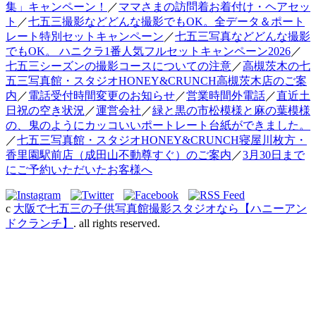
集」キャンペーン！
／
ママさまの訪問着お着付け・ヘアセッ
ト
／
七五三撮影などどんな撮影でもOK。全データ＆ポート
レート特別セットキャンペーン
／
七五三写真などどんな撮影
でもOK。 ハニクラ1番人気フルセットキャンペーン2026
／
七五三シーズンの撮影コースについての注意
／
高槻茨木の七
五三写真館・スタジオHONEY&CRUNCH高槻茨木店のご案
内
／
電話受付時間変更のお知らせ
／
営業時間外電話
／
直近土
日祝の空き状況
／
運営会社
／
緑と黒の市松模様と麻の葉模様
の、鬼のようにカッコいいポートレート台紙ができました。
／
七五三写真館・スタジオHONEY&CRUNCH寝屋川枚方・
香里園駅前店（成田山不動尊すぐ）のご案内
／
3月30日まで
にご予約いただいたお客様へ
c
大阪で七五三の子供写真館撮影スタジオなら【ハニーアン
ドクランチ】
. all rights reserved.