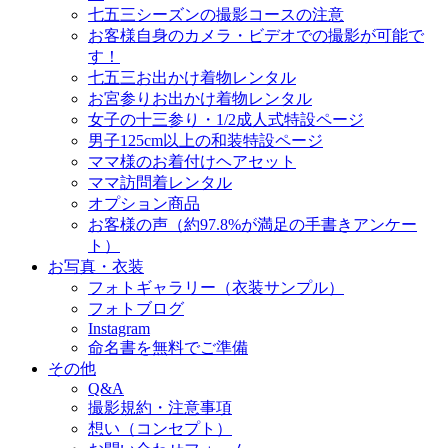
七五三シーズンの撮影コースの注意
お客様自身のカメラ・ビデオでの撮影が可能で
す！
七五三お出かけ着物レンタル
お宮参りお出かけ着物レンタル
女子の十三参り・1/2成人式特設ページ
男子125cm以上の和装特設ページ
ママ様のお着付けヘアセット
ママ訪問着レンタル
オプション商品
お客様の声（約97.8%が満足の手書きアンケー
ト）
お写真・衣装
フォトギャラリー（衣装サンプル）
フォトブログ
Instagram
命名書を無料でご準備
その他
Q&A
撮影規約・注意事項
想い（コンセプト）