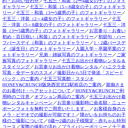
約・お問い合わせ
／
七五三・和装（2〜4歳女の子）のフォト
ギャラリー
／
七五三・和装（5～8歳女の子）のフォトギャラ
リー
／
七五三・和装（3〜5歳男の子）のフォトギャラリー
／
七五三・洋装（2～4歳女の子）のフォトギャラリー
／
七五
三・洋装（5～8歳女の子）のフォトギャラリー
／
七五三・洋
装（3〜5歳男の子）のフォトギャラリー
／
お宮参り・お食い
初め・百日祝い（和装）のフォトギャラリー
／
初節句・ハー
フバースデイ（和装）のフォトギャラリー
／
1・2歳バースデ
イ（誕生日）のフォトギャラリー
／
入園入学・卒園卒業のフ
ォトギャラリー
／
兄弟・姉妹写真のフォトギャラリー
／
ご家
族写真のフォトギャラリー
／
七五三お出かけ着物レンタル＆
スタイリング
／
お宮参りお出かけ着物レンタル
／
ハニクラ全
写真・全データのススメ
／
撮影日から5日で発送「スピード
パック」のご案内
／
七五三写真館・スタジオ
HONEY&CRUNCH阪急西宮北口駅前店のご案内
／
親御さま
のお着付け・ヘアセットについて
／
HONEY&CRUNCHご利
用時のご注意
／
オプション商品のご案内
／
七五三お出かけ着
物レンタルキャンペーン
／
お宮参り撮影時に命名額・ニュー
ボーンフォトを無料でご用意いたします。
／
お客様自身のカ
メラ・ビデオでの撮影が可能です！
／
障がいをお持ちのお子
様のご撮影について
／
0歳〜2歳のお子様限定・赤ちゃん特別
コース
／
実際の撮影の流れ
／
プライバシーポリシー
／
十三参