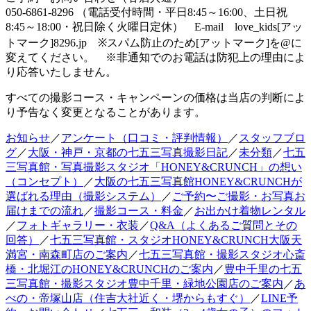
050-6861-8296 （電話受付時間・平日8:45～16:00、土日祝
8:45～18:00・祝日除く火曜日定休） E-mail love_kids[アッ
トマーク]8296.jp ※スパム防止のため[アットマーク]を@に
変えてください。 ※非通知でのお電話は防犯上の理由によ
り応答いたしません。
すべての撮影コース・キャンペーンの価格は当店の判断によ
り予告なく変更となることがあります。
お知らせ
／
アンケート（口コミ・評判情報）
／
スタッフブロ
グ
／
大阪・神戸・京都の七五三写真撮影日記
／
未分類
／
七五
三写真館・写真撮影スタジオ「HONEY&CRUNCH」の想い
（コンセプト）
／
大阪の七五三写真館HONEY&CRUNCHが
選ばれる理由（撮影システム）
／
ご予約〜ご撮影・お写真お
届けまでの流れ
／
撮影コース・料金
／
お出かけ着物レンタル
／
フォトギャラリー・衣装
／
Q&A（よくあるご質問とその
回答）
／
七五三写真館・スタジオHONEY&CRUNCH大阪天
満宮・南森町店のご案内
／
七五三写真館・撮影スタジオ心斎
橋・北堀江のHONEY&CRUNCHのご案内
／
豊中千里の七五
三写真館・撮影スタジオ豊中千里・緑地公園店のご案内
／
あ
べの・帝塚山店（住吉大社近く・堺からもすぐ）
／
LINE予