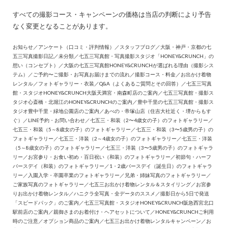
すべての撮影コース・キャンペーンの価格は当店の判断により予告
なく変更となることがあります。
お知らせ
／
アンケート（口コミ・評判情報）
／
スタッフブログ
／
大阪・神戸・京都の七
五三写真撮影日記
／
未分類
／
七五三写真館・写真撮影スタジオ「HONEY&CRUNCH」の
想い（コンセプト）
／
大阪の七五三写真館HONEY&CRUNCHが選ばれる理由（撮影シス
テム）
／
ご予約〜ご撮影・お写真お届けまでの流れ
／
撮影コース・料金
／
お出かけ着物
レンタル
／
フォトギャラリー・衣装
／
Q&A（よくあるご質問とその回答）
／
七五三写真
館・スタジオHONEY&CRUNCH大阪天満宮・南森町店のご案内
／
七五三写真館・撮影ス
タジオ心斎橋・北堀江のHONEY&CRUNCHのご案内
／
豊中千里の七五三写真館・撮影ス
タジオ豊中千里・緑地公園店のご案内
／
あべの・帝塚山店（住吉大社近く・堺からもす
ぐ）
／
LINE予約・お問い合わせ
／
七五三・和装（2〜4歳女の子）のフォトギャラリー
／
七五三・和装（5～8歳女の子）のフォトギャラリー
／
七五三・和装（3〜5歳男の子）の
フォトギャラリー
／
七五三・洋装（2～4歳女の子）のフォトギャラリー
／
七五三・洋装
（5～8歳女の子）のフォトギャラリー
／
七五三・洋装（3〜5歳男の子）のフォトギャラ
リー
／
お宮参り・お食い初め・百日祝い（和装）のフォトギャラリー
／
初節句・ハーフ
バースデイ（和装）のフォトギャラリー
／
1・2歳バースデイ（誕生日）のフォトギャラ
リー
／
入園入学・卒園卒業のフォトギャラリー
／
兄弟・姉妹写真のフォトギャラリー
／
ご家族写真のフォトギャラリー
／
七五三お出かけ着物レンタル＆スタイリング
／
お宮参
りお出かけ着物レンタル
／
ハニクラ全写真・全データのススメ
／
撮影日から5日で発送
「スピードパック」のご案内
／
七五三写真館・スタジオHONEY&CRUNCH阪急西宮北口
駅前店のご案内
／
親御さまのお着付け・ヘアセットについて
／
HONEY&CRUNCHご利用
時のご注意
／
オプション商品のご案内
／
七五三お出かけ着物レンタルキャンペーン
／
お