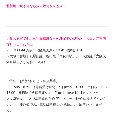
北新地で焼き鳥なら炭火焼鳥さかもりへ
大阪天満宮で七五三写真撮影ならHONEY&CRUNCH 大阪天満宮南
森町本店 (旧2号店)
〒530-0044 大阪市北区東天満2-10-41 双栄ビル5F
（大阪市営地下鉄堺筋線・谷町線「南森町駅」、JR東西線「大阪天
満宮駅」より徒歩1～3分）
ご予約・お問い合わせ（各店共通）
050-6861-8296 （電話受付時間・平日8:45～16:00、土日祝8:45～
18:00・祝日除く火曜日定休） E-mail love_kids[アットマー
ク]8296.jp ※スパム防止のため[アットマーク]を@に変えてくださ
い。 ※非通知でのお電話は防犯上の理由により応答いたしませ
ん。