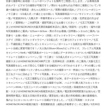
宮参り撮影時に命名額・ニューボーンフォトを無料でご用意いたします。
／
お客様自身
のカメラ・ビデオでの撮影が可能です！
／
障がいをお持ちのお子様のご撮影について
／
0
歳〜2歳のお子様限定・赤ちゃん特別コース
／
実際の撮影の流れ
／
プライバシーポリシー
／
十三参り・1/2成人式（十歳ととせの祝い）写真撮影特設ページ
／
サイトマップ
／
店舗
一覧
／
年賀状2021
／
入園入学・卒園卒業キャンペーン2025（大阪・北摂近辺の方はぜ
ひ！）
／
還暦祝い・ご夫婦写真・遺影写真などもお撮りください！
／
七五三写真館・ス
タジオHONEY&CRUNCH大阪天満宮南森町本店のご案内
／
初節句・ひな祭り・端午の節
句写真撮影のご案内
／
125cm〜165cm・男の子のお着物
／
訪問着レンタルのご案内
／
お
宮参り・お食い初め・ニューボーン（洋装）のフォトギャラリー
／
初節句・ハーフバー
スデイ（洋装）のフォトギャラリー
／
1/2成人式・十三参りのフォトギャラリー
／
七五
三・千歳飴袋と千歳飴プレゼントキャンペーン
／
ポートレート台紙大を4面写真集ポート
レート台紙に変更可能です！
／
大人気の30cm×30cmのビッグサイズ。 プレミアム写真集
キャンペーンVer8
／
4面写真集ポートレート台紙にデータ19カットがついた4面写真集ポ
ートレート台紙キャンペーン
／
旧・十三参り・1/2成人式キャンペーン
／
七五三写真館・
撮影スタジオHONEY&CRUNCH神戸三宮・生田神社店（兵庫県）のご案内
／
大阪七五三
写真撮影をおしゃれで安心して撮影できる秘訣がマンガでわかります！
／
9つの優しい仕
組み ハニクラ撮影パック
／
赤ちゃん特別コースの撮影コース・料金についての注意
／
七
五三をクールに決めよう「アート写真集」キャンペーン！
／
ママさまの訪問着お着付
け・ヘアセット
／
七五三撮影などどんな撮影でもOK。全データ＆ポートレート特別セッ
トキャンペーン
／
七五三写真などどんな撮影でもOK。 ハニクラ1番人気フルセットキャ
ンペーン2026
／
七五三シーズンの撮影コースについての注意
／
高槻茨木の七五三写真
館・スタジオHONEY&CRUNCH高槻茨木店のご案内
／
電話受付時間変更のお知らせ
／
営
業時間外電話
／
直近土日祝の空き状況
／
運営会社
／
緑と黒の市松模様と麻の葉模様の、
鬼のようにカッコいいポートレート台紙ができました。
／
七五三写真館・スタジオ
HONEY&CRUNCH寝屋川枚方・香里園駅前店（成田山不動尊すぐ）のご案内
／
3月30日