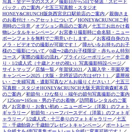
写真・全データのススメ
／
撮影日から5日で発送「スピード
パック」のご案内
／
七五三写真館・スタジオ
HONEY&CRUNCH阪急西宮北口駅前店のご案内
／
親御さま
のお着付け・ヘアセットについて
／
HONEY&CRUNCHご利
用時のご注意
／
オプション商品のご案内
／
七五三お出かけ着
物レンタルキャンペーン
／
お宮参り撮影時に命名額・ニュー
ボーンフォトを無料でご用意いたします。
／
お客様自身のカ
メラ・ビデオでの撮影が可能です！
／
障がいをお持ちのお子
様のご撮影について
／
0歳〜2歳のお子様限定・赤ちゃん特別
コース
／
実際の撮影の流れ
／
プライバシーポリシー
／
十三参
り・1/2成人式（十歳ととせの祝い）写真撮影特設ページ
／
サイトマップ
／
店舗一覧
／
年賀状2021
／
入園入学・卒園卒業
キャンペーン2025（大阪・北摂近辺の方はぜひ！）
／
還暦祝
い・ご夫婦写真・遺影写真などもお撮りください！
／
七五三
写真館・スタジオHONEY&CRUNCH大阪天満宮南森町本店
のご案内
／
初節句・ひな祭り・端午の節句写真撮影のご案内
／
125cm〜165cm・男の子のお着物
／
訪問着レンタルのご案
内
／
お宮参り・お食い初め・ニューボーン（洋装）のフォト
ギャラリー
／
初節句・ハーフバースデイ（洋装）のフォトギ
ャラリー
／
1/2成人式・十三参りのフォトギャラリー
／
七五
三・千歳飴袋と千歳飴プレゼントキャンペーン
／
ポートレー
ト台紙大を4面写真集ポートレート台紙に変更可能です！
／