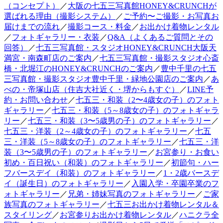
（コンセプト）
／
大阪の七五三写真館HONEY&CRUNCHが
選ばれる理由（撮影システム）
／
ご予約〜ご撮影・お写真お
届けまでの流れ
／
撮影コース・料金
／
お出かけ着物レンタル
／
フォトギャラリー・衣装
／
Q&A（よくあるご質問とその
回答）
／
七五三写真館・スタジオHONEY&CRUNCH大阪天
満宮・南森町店のご案内
／
七五三写真館・撮影スタジオ心斎
橋・北堀江のHONEY&CRUNCHのご案内
／
豊中千里の七五
三写真館・撮影スタジオ豊中千里・緑地公園店のご案内
／
あ
べの・帝塚山店（住吉大社近く・堺からもすぐ）
／
LINE予
約・お問い合わせ
／
七五三・和装（2〜4歳女の子）のフォト
ギャラリー
／
七五三・和装（5～8歳女の子）のフォトギャラ
リー
／
七五三・和装（3〜5歳男の子）のフォトギャラリー
／
七五三・洋装（2～4歳女の子）のフォトギャラリー
／
七五
三・洋装（5～8歳女の子）のフォトギャラリー
／
七五三・洋
装（3〜5歳男の子）のフォトギャラリー
／
お宮参り・お食い
初め・百日祝い（和装）のフォトギャラリー
／
初節句・ハー
フバースデイ（和装）のフォトギャラリー
／
1・2歳バースデ
イ（誕生日）のフォトギャラリー
／
入園入学・卒園卒業のフ
ォトギャラリー
／
兄弟・姉妹写真のフォトギャラリー
／
ご家
族写真のフォトギャラリー
／
七五三お出かけ着物レンタル＆
スタイリング
／
お宮参りお出かけ着物レンタル
／
ハニクラ全