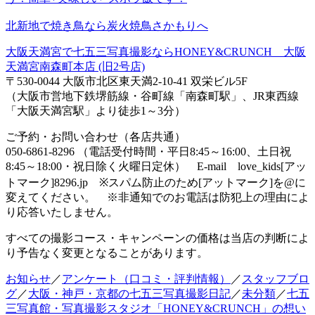
北新地で焼き鳥なら炭火焼鳥さかもりへ
大阪天満宮で七五三写真撮影ならHONEY&CRUNCH 大阪
天満宮南森町本店 (旧2号店)
〒530-0044 大阪市北区東天満2-10-41 双栄ビル5F
（大阪市営地下鉄堺筋線・谷町線「南森町駅」、JR東西線
「大阪天満宮駅」より徒歩1～3分）
ご予約・お問い合わせ（各店共通）
050-6861-8296 （電話受付時間・平日8:45～16:00、土日祝
8:45～18:00・祝日除く火曜日定休） E-mail love_kids[アッ
トマーク]8296.jp ※スパム防止のため[アットマーク]を@に
変えてください。 ※非通知でのお電話は防犯上の理由によ
り応答いたしません。
すべての撮影コース・キャンペーンの価格は当店の判断によ
り予告なく変更となることがあります。
お知らせ
／
アンケート（口コミ・評判情報）
／
スタッフブロ
グ
／
大阪・神戸・京都の七五三写真撮影日記
／
未分類
／
七五
三写真館・写真撮影スタジオ「HONEY&CRUNCH」の想い