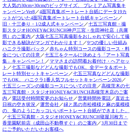
大人気の30cm×30cmのビッグサイズ。 プレミアム写真集キ
ャンペーンVer8
／
4面写真集ポートレート台紙にデータ19カ
ットがついた4面写真集ポートレート台紙キャンペーン
／
旧・十三参り・1/2成人式キャンペーン
／
七五三写真館・撮
影スタジオHONEY&CRUNCH神戸三宮・生田神社店（兵庫
県）のご案内
／
大阪七五三写真撮影をおしゃれで安心して撮
影できる秘訣がマンガでわかります！
／
9つの優しい仕組み
ハニクラ撮影パック
／
赤ちゃん特別コースの撮影コース・料
金についての注意
／
七五三をクールに決めよう「アート写真
集」キャンペーン！
／
ママさまの訪問着お着付け・ヘアセッ
ト
／
七五三撮影などどんな撮影でもOK。全データ＆ポート
レート特別セットキャンペーン
／
七五三写真などどんな撮影
でもOK。 ハニクラ1番人気フルセットキャンペーン2026
／
七五三シーズンの撮影コースについての注意
／
高槻茨木の七
五三写真館・スタジオHONEY&CRUNCH高槻茨木店のご案
内
／
電話受付時間変更のお知らせ
／
営業時間外電話
／
直近土
日祝の空き状況
／
運営会社
／
緑と黒の市松模様と麻の葉模様
の、鬼のようにカッコいいポートレート台紙ができました。
／
七五三写真館・スタジオHONEY&CRUNCH寝屋川枚方・
香里園駅前店（成田山不動尊すぐ）のご案内
／
3月30日まで
にご予約いただいたお客様へ