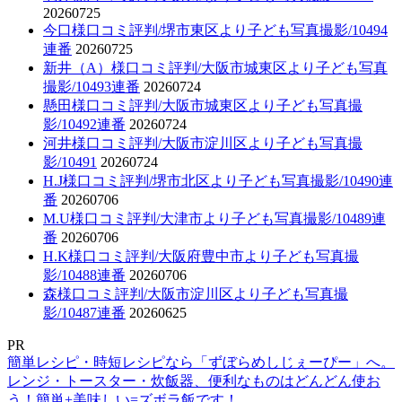
20260725
今口様口コミ評判/堺市東区より子ども写真撮影/10494
連番
20260725
新井（A）様口コミ評判/大阪市城東区より子ども写真
撮影/10493連番
20260724
懸田様口コミ評判/大阪市城東区より子ども写真撮
影/10492連番
20260724
河井様口コミ評判/大阪市淀川区より子ども写真撮
影/10491
20260724
H.J様口コミ評判/堺市北区より子ども写真撮影/10490連
番
20260706
M.U様口コミ評判/大津市より子ども写真撮影/10489連
番
20260706
H.K様口コミ評判/大阪府豊中市より子ども写真撮
影/10488連番
20260706
森様口コミ評判/大阪市淀川区より子ども写真撮
影/10487連番
20260625
PR
簡単レシピ・時短レシピなら「ずぼらめしじぇーぴー」へ。
レンジ・トースター・炊飯器、便利なものはどんどん使お
う！簡単+美味しい=ズボラ飯です！