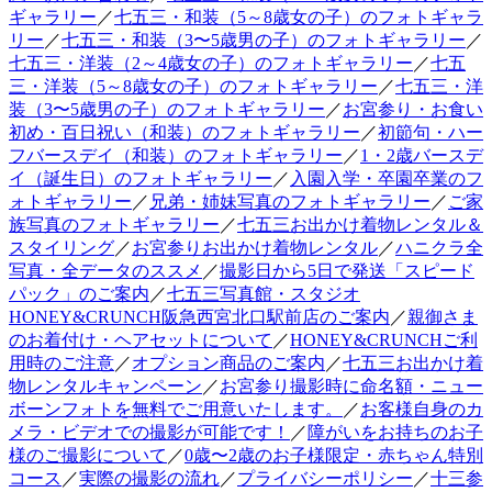
ギャラリー
／
七五三・和装（5～8歳女の子）のフォトギャラ
リー
／
七五三・和装（3〜5歳男の子）のフォトギャラリー
／
七五三・洋装（2～4歳女の子）のフォトギャラリー
／
七五
三・洋装（5～8歳女の子）のフォトギャラリー
／
七五三・洋
装（3〜5歳男の子）のフォトギャラリー
／
お宮参り・お食い
初め・百日祝い（和装）のフォトギャラリー
／
初節句・ハー
フバースデイ（和装）のフォトギャラリー
／
1・2歳バースデ
イ（誕生日）のフォトギャラリー
／
入園入学・卒園卒業のフ
ォトギャラリー
／
兄弟・姉妹写真のフォトギャラリー
／
ご家
族写真のフォトギャラリー
／
七五三お出かけ着物レンタル＆
スタイリング
／
お宮参りお出かけ着物レンタル
／
ハニクラ全
写真・全データのススメ
／
撮影日から5日で発送「スピード
パック」のご案内
／
七五三写真館・スタジオ
HONEY&CRUNCH阪急西宮北口駅前店のご案内
／
親御さま
のお着付け・ヘアセットについて
／
HONEY&CRUNCHご利
用時のご注意
／
オプション商品のご案内
／
七五三お出かけ着
物レンタルキャンペーン
／
お宮参り撮影時に命名額・ニュー
ボーンフォトを無料でご用意いたします。
／
お客様自身のカ
メラ・ビデオでの撮影が可能です！
／
障がいをお持ちのお子
様のご撮影について
／
0歳〜2歳のお子様限定・赤ちゃん特別
コース
／
実際の撮影の流れ
／
プライバシーポリシー
／
十三参