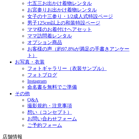
七五三お出かけ着物レンタル
お宮参りお出かけ着物レンタル
女子の十三参り・1/2成人式特設ページ
男子125cm以上の和装特設ページ
ママ様のお着付けヘアセット
ママ訪問着レンタル
オプション商品
お客様の声（約97.8%が満足の手書きアンケー
ト）
お写真・衣装
フォトギャラリー（衣装サンプル）
フォトブログ
Instagram
命名書を無料でご準備
その他
Q&A
撮影規約・注意事項
想い（コンセプト）
お問い合わせフォーム
ご予約フォーム
店舗情報