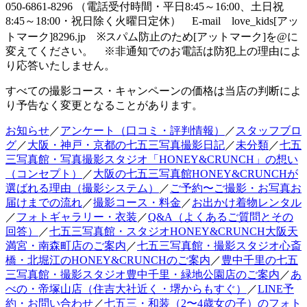
050-6861-8296 （電話受付時間・平日8:45～16:00、土日祝
8:45～18:00・祝日除く火曜日定休） E-mail love_kids[アッ
トマーク]8296.jp ※スパム防止のため[アットマーク]を@に
変えてください。 ※非通知でのお電話は防犯上の理由によ
り応答いたしません。
すべての撮影コース・キャンペーンの価格は当店の判断によ
り予告なく変更となることがあります。
お知らせ
／
アンケート（口コミ・評判情報）
／
スタッフブロ
グ
／
大阪・神戸・京都の七五三写真撮影日記
／
未分類
／
七五
三写真館・写真撮影スタジオ「HONEY&CRUNCH」の想い
（コンセプト）
／
大阪の七五三写真館HONEY&CRUNCHが
選ばれる理由（撮影システム）
／
ご予約〜ご撮影・お写真お
届けまでの流れ
／
撮影コース・料金
／
お出かけ着物レンタル
／
フォトギャラリー・衣装
／
Q&A（よくあるご質問とその
回答）
／
七五三写真館・スタジオHONEY&CRUNCH大阪天
満宮・南森町店のご案内
／
七五三写真館・撮影スタジオ心斎
橋・北堀江のHONEY&CRUNCHのご案内
／
豊中千里の七五
三写真館・撮影スタジオ豊中千里・緑地公園店のご案内
／
あ
べの・帝塚山店（住吉大社近く・堺からもすぐ）
／
LINE予
約・お問い合わせ
／
七五三・和装（2〜4歳女の子）のフォト