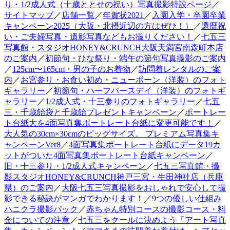
り・1/2成人式（十歳ととせの祝い）写真撮影特設ページ
／
サイトマップ
／
店舗一覧
／
年賀状2021
／
入園入学・卒園卒業
キャンペーン2025（大阪・北摂近辺の方はぜひ！）
／
還暦祝
い・ご夫婦写真・遺影写真などもお撮りください！
／
七五三
写真館・スタジオHONEY&CRUNCH大阪天満宮南森町本店
のご案内
／
初節句・ひな祭り・端午の節句写真撮影のご案内
／
125cm〜165cm・男の子のお着物
／
訪問着レンタルのご案
内
／
お宮参り・お食い初め・ニューボーン（洋装）のフォト
ギャラリー
／
初節句・ハーフバースデイ（洋装）のフォトギ
ャラリー
／
1/2成人式・十三参りのフォトギャラリー
／
七五
三・千歳飴袋と千歳飴プレゼントキャンペーン
／
ポートレー
ト台紙大を4面写真集ポートレート台紙に変更可能です！
／
大人気の30cm×30cmのビッグサイズ。 プレミアム写真集キ
ャンペーンVer8
／
4面写真集ポートレート台紙にデータ19カ
ットがついた4面写真集ポートレート台紙キャンペーン
／
旧・十三参り・1/2成人式キャンペーン
／
七五三写真館・撮
影スタジオHONEY&CRUNCH神戸三宮・生田神社店（兵庫
県）のご案内
／
大阪七五三写真撮影をおしゃれで安心して撮
影できる秘訣がマンガでわかります！
／
9つの優しい仕組み
ハニクラ撮影パック
／
赤ちゃん特別コースの撮影コース・料
金についての注意
／
七五三をクールに決めよう「アート写真