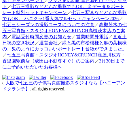
集」キャンペーン！
／
ママさまの訪問着お着付け・ヘアセッ
ト
／
七五三撮影などどんな撮影でもOK。全データ＆ポート
レート特別セットキャンペーン
／
七五三写真などどんな撮影
でもOK。 ハニクラ1番人気フルセットキャンペーン2026
／
七五三シーズンの撮影コースについての注意
／
高槻茨木の七
五三写真館・スタジオHONEY&CRUNCH高槻茨木店のご案
内
／
電話受付時間変更のお知らせ
／
営業時間外電話
／
直近土
日祝の空き状況
／
運営会社
／
緑と黒の市松模様と麻の葉模様
の、鬼のようにカッコいいポートレート台紙ができました。
／
七五三写真館・スタジオHONEY&CRUNCH寝屋川枚方・
香里園駅前店（成田山不動尊すぐ）のご案内
／
3月30日まで
にご予約いただいたお客様へ
c
大阪で七五三の子供写真館撮影スタジオなら【ハニーアン
ドクランチ】
. all rights reserved.