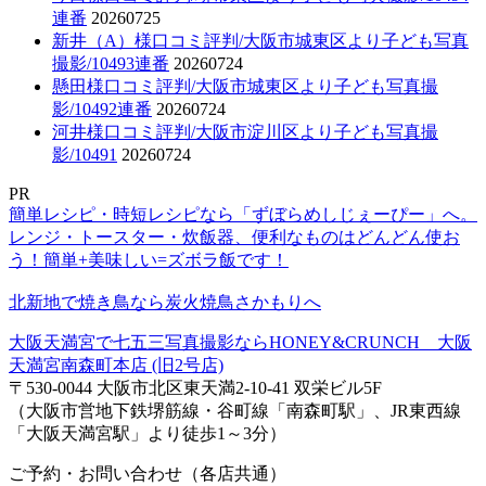
連番
20260725
新井（A）様口コミ評判/大阪市城東区より子ども写真
撮影/10493連番
20260724
懸田様口コミ評判/大阪市城東区より子ども写真撮
影/10492連番
20260724
河井様口コミ評判/大阪市淀川区より子ども写真撮
影/10491
20260724
PR
簡単レシピ・時短レシピなら「ずぼらめしじぇーぴー」へ。
レンジ・トースター・炊飯器、便利なものはどんどん使お
う！簡単+美味しい=ズボラ飯です！
北新地で焼き鳥なら炭火焼鳥さかもりへ
大阪天満宮で七五三写真撮影ならHONEY&CRUNCH 大阪
天満宮南森町本店 (旧2号店)
〒530-0044 大阪市北区東天満2-10-41 双栄ビル5F
（大阪市営地下鉄堺筋線・谷町線「南森町駅」、JR東西線
「大阪天満宮駅」より徒歩1～3分）
ご予約・お問い合わせ（各店共通）