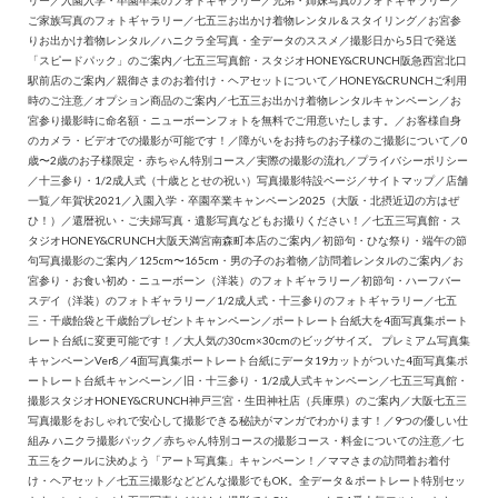
リー
／
入園入学・卒園卒業のフォトギャラリー
／
兄弟・姉妹写真のフォトギャラリー
／
ご家族写真のフォトギャラリー
／
七五三お出かけ着物レンタル＆スタイリング
／
お宮参
りお出かけ着物レンタル
／
ハニクラ全写真・全データのススメ
／
撮影日から5日で発送
「スピードパック」のご案内
／
七五三写真館・スタジオHONEY&CRUNCH阪急西宮北口
駅前店のご案内
／
親御さまのお着付け・ヘアセットについて
／
HONEY&CRUNCHご利用
時のご注意
／
オプション商品のご案内
／
七五三お出かけ着物レンタルキャンペーン
／
お
宮参り撮影時に命名額・ニューボーンフォトを無料でご用意いたします。
／
お客様自身
のカメラ・ビデオでの撮影が可能です！
／
障がいをお持ちのお子様のご撮影について
／
0
歳〜2歳のお子様限定・赤ちゃん特別コース
／
実際の撮影の流れ
／
プライバシーポリシー
／
十三参り・1/2成人式（十歳ととせの祝い）写真撮影特設ページ
／
サイトマップ
／
店舗
一覧
／
年賀状2021
／
入園入学・卒園卒業キャンペーン2025（大阪・北摂近辺の方はぜ
ひ！）
／
還暦祝い・ご夫婦写真・遺影写真などもお撮りください！
／
七五三写真館・ス
タジオHONEY&CRUNCH大阪天満宮南森町本店のご案内
／
初節句・ひな祭り・端午の節
句写真撮影のご案内
／
125cm〜165cm・男の子のお着物
／
訪問着レンタルのご案内
／
お
宮参り・お食い初め・ニューボーン（洋装）のフォトギャラリー
／
初節句・ハーフバー
スデイ（洋装）のフォトギャラリー
／
1/2成人式・十三参りのフォトギャラリー
／
七五
三・千歳飴袋と千歳飴プレゼントキャンペーン
／
ポートレート台紙大を4面写真集ポート
レート台紙に変更可能です！
／
大人気の30cm×30cmのビッグサイズ。 プレミアム写真集
キャンペーンVer8
／
4面写真集ポートレート台紙にデータ19カットがついた4面写真集ポ
ートレート台紙キャンペーン
／
旧・十三参り・1/2成人式キャンペーン
／
七五三写真館・
撮影スタジオHONEY&CRUNCH神戸三宮・生田神社店（兵庫県）のご案内
／
大阪七五三
写真撮影をおしゃれで安心して撮影できる秘訣がマンガでわかります！
／
9つの優しい仕
組み ハニクラ撮影パック
／
赤ちゃん特別コースの撮影コース・料金についての注意
／
七
五三をクールに決めよう「アート写真集」キャンペーン！
／
ママさまの訪問着お着付
け・ヘアセット
／
七五三撮影などどんな撮影でもOK。全データ＆ポートレート特別セッ