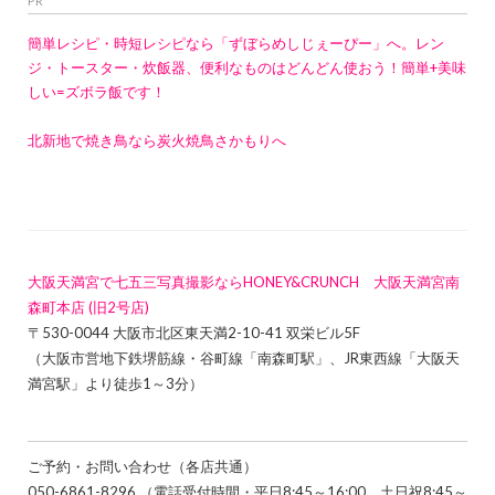
PR
簡単レシピ・時短レシピなら「ずぼらめしじぇーぴー」へ。レン
ジ・トースター・炊飯器、便利なものはどんどん使おう！簡単+美味
しい=ズボラ飯です！
北新地で焼き鳥なら炭火焼鳥さかもりへ
大阪天満宮で七五三写真撮影ならHONEY&CRUNCH 大阪天満宮南
森町本店 (旧2号店)
〒530-0044 大阪市北区東天満2-10-41 双栄ビル5F
（大阪市営地下鉄堺筋線・谷町線「南森町駅」、JR東西線「大阪天
満宮駅」より徒歩1～3分）
ご予約・お問い合わせ（各店共通）
050-6861-8296 （電話受付時間・平日8:45～16:00、土日祝8:45～