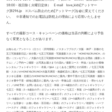
18:00・祝日除く火曜日定休） E-mail love_kids[アットマー
ク]8296.jp ※スパム防止のため[アットマーク]を@に変えてくださ
い。 ※非通知でのお電話は防犯上の理由により応答いたしませ
ん。
すべての撮影コース・キャンペーンの価格は当店の判断により予告
なく変更となることがあります。
お知らせ
／
アンケート（口コミ・評判情報）
／
スタッフブログ
／
大阪・神戸・京都の七
五三写真撮影日記
／
未分類
／
七五三写真館・写真撮影スタジオ「HONEY&CRUNCH」の
想い（コンセプト）
／
大阪の七五三写真館HONEY&CRUNCHが選ばれる理由（撮影シス
テム）
／
ご予約〜ご撮影・お写真お届けまでの流れ
／
撮影コース・料金
／
お出かけ着物
レンタル
／
フォトギャラリー・衣装
／
Q&A（よくあるご質問とその回答）
／
七五三写真
館・スタジオHONEY&CRUNCH大阪天満宮・南森町店のご案内
／
七五三写真館・撮影ス
タジオ心斎橋・北堀江のHONEY&CRUNCHのご案内
／
豊中千里の七五三写真館・撮影ス
タジオ豊中千里・緑地公園店のご案内
／
あべの・帝塚山店（住吉大社近く・堺からもす
ぐ）
／
LINE予約・お問い合わせ
／
七五三・和装（2〜4歳女の子）のフォトギャラリー
／
七五三・和装（5～8歳女の子）のフォトギャラリー
／
七五三・和装（3〜5歳男の子）の
フォトギャラリー
／
七五三・洋装（2～4歳女の子）のフォトギャラリー
／
七五三・洋装
（5～8歳女の子）のフォトギャラリー
／
七五三・洋装（3〜5歳男の子）のフォトギャラ
リー
／
お宮参り・お食い初め・百日祝い（和装）のフォトギャラリー
／
初節句・ハーフ
バースデイ（和装）のフォトギャラリー
／
1・2歳バースデイ（誕生日）のフォトギャラ