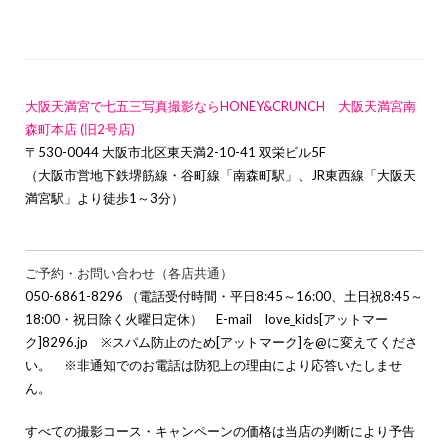
大阪天満宮で七五三写真撮影ならHONEY&CRUNCH 大阪天満宮南
森町本店 (旧2号店)
〒530-0044 大阪市北区東天満2-10-41 双栄ビル5F
（大阪市営地下鉄堺筋線・谷町線「南森町駅」、JR東西線「大阪天
満宮駅」より徒歩1～3分）
ご予約・お問い合わせ（各店共通）
050-6861-8296 （電話受付時間・平日8:45～16:00、土日祝8:45～
18:00・祝日除く火曜日定休） E-mail love_kids[アットマー
ク]8296.jp ※スパム防止のため[アットマーク]を@に変えてくださ
い。 ※非通知でのお電話は防犯上の理由により応答いたしませ
ん。
すべての撮影コース・キャンペーンの価格は当店の判断により予告