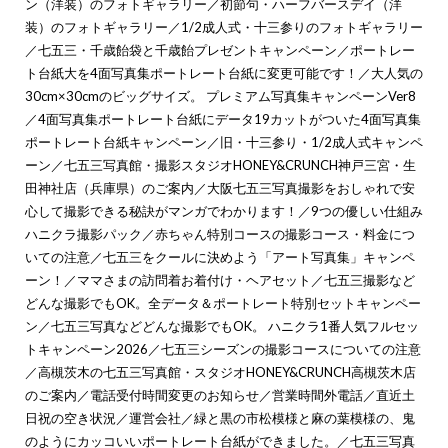
ン（洋装）のフォトギャラリー
／
初節句・ハーフバースデイ（洋
装）のフォトギャラリー
／
1/2成人式・十三参りのフォトギャラリー
／
七五三・千歳飴袋と千歳飴プレゼントキャンペーン
／
ポートレー
ト台紙大を4面写真集ポートレート台紙に変更可能です！
／
大人気の
30cm×30cmのビッグサイズ。 プレミアム写真集キャンペーンVer8
／
4面写真集ポートレート台紙にデータ19カットがついた4面写真集
ポートレート台紙キャンペーン
／
旧・十三参り・1/2成人式キャンペ
ーン
／
七五三写真館・撮影スタジオHONEY&CRUNCH神戸三宮・生
田神社店（兵庫県）のご案内
／
大阪七五三写真撮影をおしゃれで安
心して撮影できる秘訣がマンガでわかります！
／
9つの優しい仕組み
ハニクラ撮影パック
／
赤ちゃん特別コースの撮影コース・料金につ
いての注意
／
七五三をクールに決めよう「アート写真集」キャンペ
ーン！
／
ママさまの訪問着お着付け・ヘアセット
／
七五三撮影など
どんな撮影でもOK。全データ＆ポートレート特別セットキャンペー
ン
／
七五三写真などどんな撮影でもOK。 ハニクラ1番人気フルセッ
トキャンペーン2026
／
七五三シーズンの撮影コースについての注意
／
高槻茨木の七五三写真館・スタジオHONEY&CRUNCH高槻茨木店
のご案内
／
電話受付時間変更のお知らせ
／
営業時間外電話
／
直近土
日祝の空き状況
／
運営会社
／
緑と黒の市松模様と麻の葉模様の、鬼
のようにカッコいいポートレート台紙ができました。
／
七五三写真