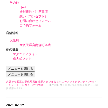
その他
Q&A
撮影規約・注意事項
想い（コンセプト）
お問い合わせフォーム
ご予約フォーム
店舗情報
大阪府
大阪天満宮南森町本店
他の撮影
マタニティフォト
成人式フォト
メニューを閉じる
メニューを閉じる
大阪で七五三の子供写真館撮影スタジオならハニーアンドクランチHOME
>
アンケート（口コミ・評判情報）
> H.M様口コミ評判/堺市北区より七五三写
真撮影/6829
2021-02-19