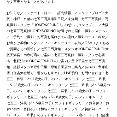
なく変更となることがあります。
お知らせ
／
アンケート（口コミ・評判情報）
／
スタッフブログ
／
大
阪・神戸・京都の七五三写真撮影日記
／
未分類
／
七五三写真館・写
真撮影スタジオ「HONEY&CRUNCH」の想い（コンセプト）
／
大阪
の七五三写真館HONEY&CRUNCHが選ばれる理由（撮影システム）
／
ご予約〜ご撮影・お写真お届けまでの流れ
／
撮影コース・料金
／
お出かけ着物レンタル
／
フォトギャラリー・衣装
／
Q&A（よくある
ご質問とその回答）
／
七五三写真館・スタジオHONEY&CRUNCH大
阪天満宮・南森町店のご案内
／
七五三写真館・撮影スタジオ心斎
橋・北堀江のHONEY&CRUNCHのご案内
／
豊中千里の七五三写真
館・撮影スタジオ豊中千里・緑地公園店のご案内
／
あべの・帝塚山
店（住吉大社近く・堺からもすぐ）
／
LINE予約・お問い合わせ
／
七
五三・和装（2〜4歳女の子）のフォトギャラリー
／
七五三・和装
（5～8歳女の子）のフォトギャラリー
／
七五三・和装（3〜5歳男の
子）のフォトギャラリー
／
七五三・洋装（2～4歳女の子）のフォト
ギャラリー
／
七五三・洋装（5～8歳女の子）のフォトギャラリー
／
七五三・洋装（3〜5歳男の子）のフォトギャラリー
／
お宮参り・お
食い初め・百日祝い（和装）のフォトギャラリー
／
初節句・ハーフ
バースデイ（和装）のフォトギャラリー
／
1・2歳バースデイ（誕生