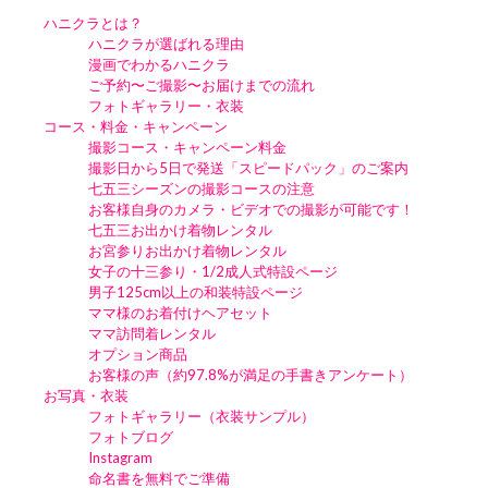
ハニクラとは？
ハニクラが選ばれる理由
漫画でわかるハニクラ
ご予約〜ご撮影〜お届けまでの流れ
フォトギャラリー・衣装
コース・料金・キャンペーン
撮影コース・キャンペーン料金
撮影日から5日で発送「スピードパック」のご案内
七五三シーズンの撮影コースの注意
お客様自身のカメラ・ビデオでの撮影が可能です！
七五三お出かけ着物レンタル
お宮参りお出かけ着物レンタル
女子の十三参り・1/2成人式特設ページ
男子125cm以上の和装特設ページ
ママ様のお着付けヘアセット
ママ訪問着レンタル
オプション商品
お客様の声（約97.8%が満足の手書きアンケート）
お写真・衣装
フォトギャラリー（衣装サンプル）
フォトブログ
Instagram
命名書を無料でご準備