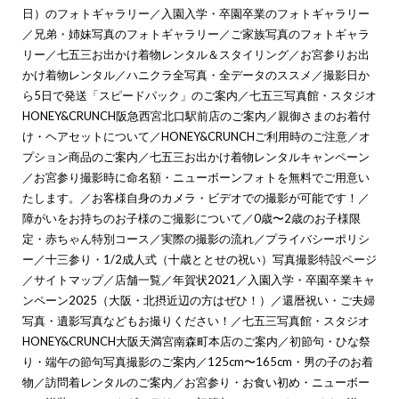
日）のフォトギャラリー
／
入園入学・卒園卒業のフォトギャラリー
／
兄弟・姉妹写真のフォトギャラリー
／
ご家族写真のフォトギャラ
リー
／
七五三お出かけ着物レンタル＆スタイリング
／
お宮参りお出
かけ着物レンタル
／
ハニクラ全写真・全データのススメ
／
撮影日か
ら5日で発送「スピードパック」のご案内
／
七五三写真館・スタジオ
HONEY&CRUNCH阪急西宮北口駅前店のご案内
／
親御さまのお着付
け・ヘアセットについて
／
HONEY&CRUNCHご利用時のご注意
／
オ
プション商品のご案内
／
七五三お出かけ着物レンタルキャンペーン
／
お宮参り撮影時に命名額・ニューボーンフォトを無料でご用意い
たします。
／
お客様自身のカメラ・ビデオでの撮影が可能です！
／
障がいをお持ちのお子様のご撮影について
／
0歳〜2歳のお子様限
定・赤ちゃん特別コース
／
実際の撮影の流れ
／
プライバシーポリシ
ー
／
十三参り・1/2成人式（十歳ととせの祝い）写真撮影特設ページ
／
サイトマップ
／
店舗一覧
／
年賀状2021
／
入園入学・卒園卒業キャ
ンペーン2025（大阪・北摂近辺の方はぜひ！）
／
還暦祝い・ご夫婦
写真・遺影写真などもお撮りください！
／
七五三写真館・スタジオ
HONEY&CRUNCH大阪天満宮南森町本店のご案内
／
初節句・ひな祭
り・端午の節句写真撮影のご案内
／
125cm〜165cm・男の子のお着
物
／
訪問着レンタルのご案内
／
お宮参り・お食い初め・ニューボー