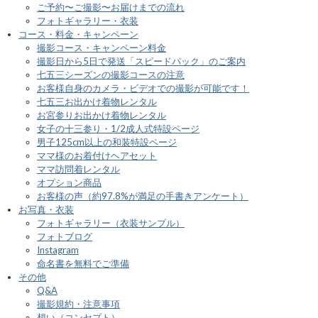
ご予約〜ご撮影〜お届けまでの流れ
フォトギャラリー・衣装
コース・料金・キャンペーン
撮影コース・キャンペーン料金
撮影日から5日で発送「スピードパック」のご案内
七五三シーズンの撮影コースの注意
お客様自身のカメラ・ビデオでの撮影が可能です！
七五三お出かけ着物レンタル
お宮参りお出かけ着物レンタル
女子の十三参り・1/2成人式特設ページ
男子125cm以上の和装特設ページ
ママ様のお着付けヘアセット
ママ訪問着レンタル
オプション商品
お客様の声（約97.8%が満足の手書きアンケート）
お写真・衣装
フォトギャラリー（衣装サンプル）
フォトブログ
Instagram
命名書を無料でご準備
その他
Q&A
撮影規約・注意事項
想い（コンセプト）