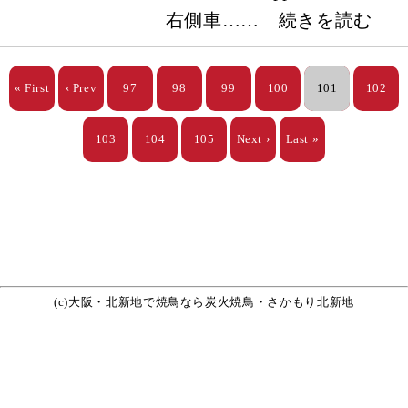
右側車…… 続きを読む
« First
‹ Prev
97
98
99
100
101
102
103
104
105
Next ›
Last »
(c)
大阪・北新地で焼鳥なら
炭火焼鳥・さかもり北新地