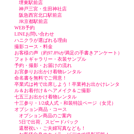
堺東駅前店
神戸三宮・生田神社店
阪急西宮北口駅前店
JR京都駅前店
WEB予約
LINEお問い合わせ
ハニクラが選ばれる理由
撮影コース・料金
お客様の声（約97.8%が満足の手書きアンケート）
フォトギャラリー・衣装サンプル
予約・撮影・お届けの流れ
お宮参りお出かけ着物レンタル
命名書を無料でご用意！
卒業式は袴で出席しよう！卒業袴お出かけレンタ
ル＆お着付け＆ヘアメイク＆ご撮影
七五三お出かけ着物レンタル
十三参り・1/2成人式・和装特設ページ（女児）
オプション商品・コース
オプション商品のご案内
5日で出荷、スピードパック
還暦祝い・ご夫婦写真なども！