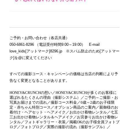
ご予約・お問い合わせ（各店共通）
050-6861-8296 （電話受付時間9:00～19:00） E-mail
love_kids[アットマーク]8296.jp ※スパム防止のため[アットマー
ク]を@に変えてください
すべての撮影コース・キャンペーンの価格は当店の判断により予
告なく変更となることがあります。
HONEY&CRUNCHの想い
／
HONEY&CRUNCHが多くのお客様に
選ばれるたくさんの理由（撮影システム）
／
ご予約～ご撮影・お
写真お届けまでの流れ
／
撮影コース料金
／
0歳～2歳のお子様限
定・赤ちゃん特別コース
／
オプション商品のご案内
／
親御様のお
着付け・ヘアセット・ヘアメイク
／
お出かけ着物レンタル
／
七五
三お出かけ着物レンタル＆ヘアメイク
／
お宮参りお出かけ着物レ
ンタル
／
フォトギャラリー・衣装
／
掲載OKのお子様全員フォトブ
ログ
／
フォトブログ
／
実際の撮影の流れ（撮影サンプル）
／