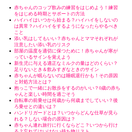
赤ちゃんのコップ飲みの練習をはじめよう！練習
をはじめる時期とサポートの方法
ハイハイはいつから始まる？ハイハイをしないの
は異常？ハイハイをするようになったらやるべき
こと
添い乳はしてもいい？赤ちゃんとママそれぞれが
注意したい添い乳のリスク
部屋の温度を適切に保つために！赤ちゃんが寒が
っているサインを覚えよう
新生児に与える適正なミルクの量はどのくらい？
足りないとき＆飲みすぎなときのサイン
赤ちゃんが眠らないのは睡眠退行かも！その原因
と対処方法とは？
抱っこで一緒にお散歩をするのがいい？0歳の赤ち
ゃんと楽しい時間を過ごそう
自転車の前乗せは何歳から何歳までしていい？後
ろ乗せとの違いは？
ハンドリガードとは？いつからどんな仕草が見ら
れる？しない場合の原因は？
赤ちゃん連れ旅行に行くならどこ？いつから行け
る？忘れてはいけない持ち物リスト